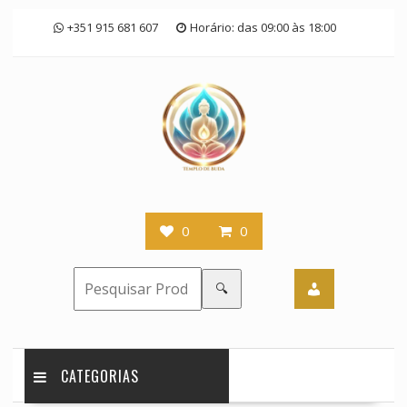
Skip
+351 915 681 607
Horário: das 09:00 às 18:00
to
content
0
0
🔍
CATEGORIAS