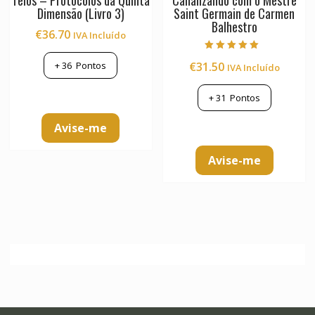
Telos – Protocolos da Quinta
Canalizando com o Mestre
Dimensão (Livro 3)
Saint Germain de Carmen
Balhestro
€
36.70
IVA Incluído
Avaliação
€
31.50
+
36
Pontos
IVA Incluído
5.00
de 5
+
31
Pontos
Avise-me
Avise-me