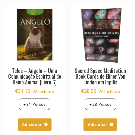
Telos – Angelo – Uma
Sacred Space Meditation
Comunicação Espiritual do
Book Cards de Elinor Von
Reino Animal (Livro 6)
Linden em Inglês
€
31.15
€
28.90
IVA Incluído
IVA Incluído
+
31
Pontos
+
28
Pontos
Adicionar
Adicionar