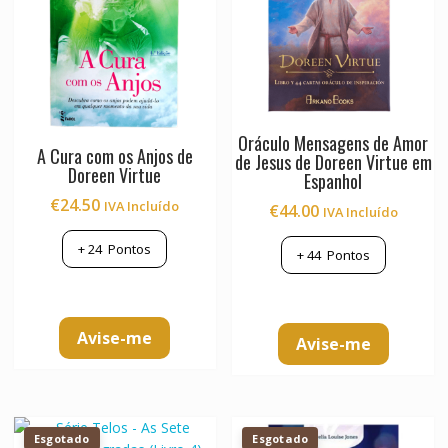
Oráculo Mensagens de Amor
A Cura com os Anjos de
de Jesus de Doreen Virtue em
Doreen Virtue
Espanhol
€
24.50
IVA Incluído
€
44.00
IVA Incluído
+
24
Pontos
+
44
Pontos
Avise-me
Avise-me
Esgotado
Esgotado