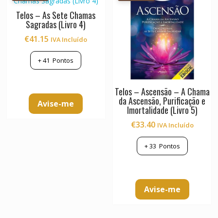
Telos – As Sete Chamas
Sagradas (Livro 4)
€
41.15
IVA Incluído
+
41
Pontos
Telos – Ascensão – A Chama
da Ascensão, Purificação e
Avise-me
Imortalidade (Livro 5)
€
33.40
IVA Incluído
+
33
Pontos
Avise-me