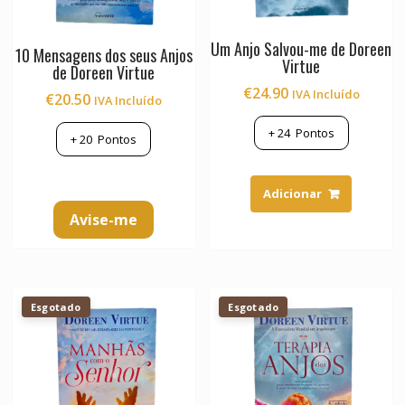
Um Anjo Salvou-me de Doreen
10 Mensagens dos seus Anjos
Virtue
de Doreen Virtue
€
24.90
IVA Incluído
€
20.50
IVA Incluído
+
24
Pontos
+
20
Pontos
Adicionar
Avise-me
Esgotado
Esgotado