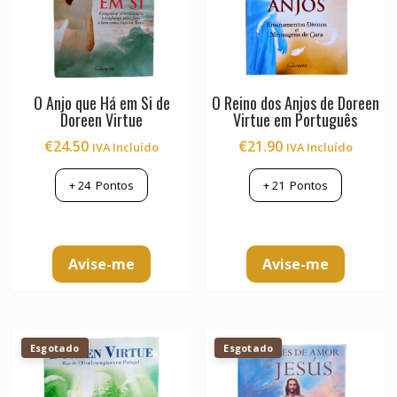
O Anjo que Há em Si de
O Reino dos Anjos de Doreen
Doreen Virtue
Virtue em Português
€
24.50
€
21.90
IVA Incluído
IVA Incluído
+
24
Pontos
+
21
Pontos
Avise-me
Avise-me
Esgotado
Esgotado