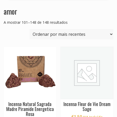
amor
Ordenado
A mostrar 101–148 de 148 resultados
por
mais
recentes
Incenso Natural Sagrada
Incenso Fleur de Vie Dream
Madre Piramide Energetica
Sage
Rosa
€
1.50