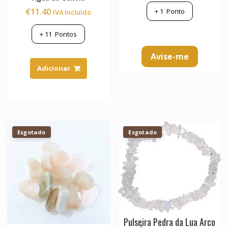
€
11.40
+
1
Ponto
IVA Incluído
+
11
Pontos
Avise-me
Adicionar
Esgotado
Esgotado
Pulseira Pedra da Lua Arco