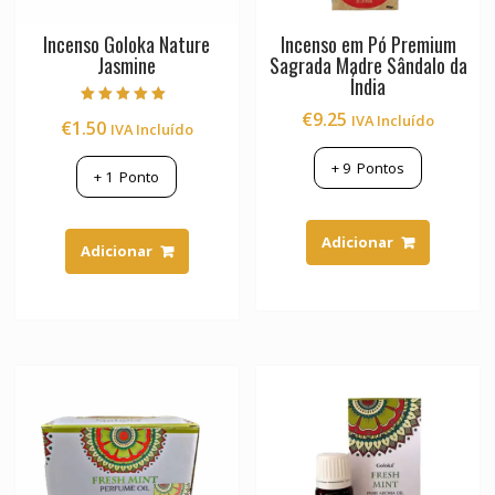
Incenso Goloka Nature
Incenso em Pó Premium
Jasmine
Sagrada Madre Sândalo da
Índia
Avaliação
€
9.25
IVA Incluído
€
1.50
IVA Incluído
5.00
de 5
+
9
Pontos
+
1
Ponto
Adicionar
Adicionar