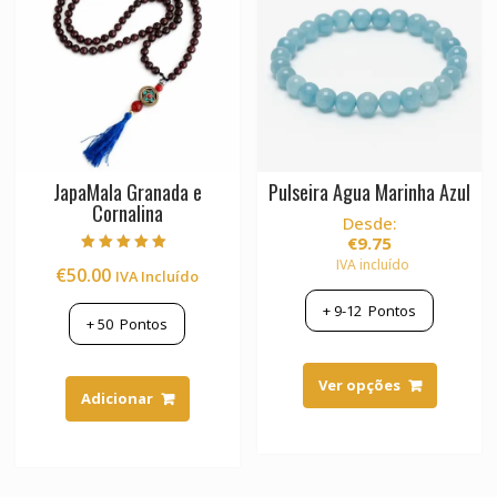
chosen
on
the
product
page
JapaMala Granada e
Pulseira Agua Marinha Azul
Cornalina
Desde:
€
9.75
Avaliação
IVA incluído
€
50.00
IVA Incluído
5.00
de 5
+
9-12
Pontos
+
50
Pontos
This
product
Ver opções
Adicionar
has
multiple
variants.
The