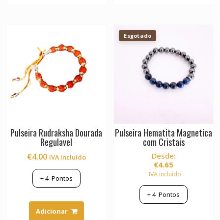
Esgotado
Pulseira Rudraksha Dourada
Pulseira Hematita Magnetica
Regulavel
com Cristais
Desde:
€
4.00
IVA Incluído
€
4.65
IVA incluído
+
4
Pontos
+
4
Pontos
Adicionar
This