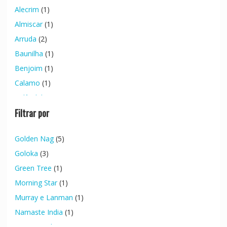
Alecrim
(1)
Almiscar
(1)
Arruda
(2)
Baunilha
(1)
Benjoim
(1)
Calamo
(1)
Calêndula
(1)
Filtrar por
Camomila
(1)
Canela
(4)
Golden Nag
(5)
Cardomomo
(1)
Goloka
(3)
Cedro
(2)
Green Tree
(1)
Cravo da India
(1)
Morning Star
(1)
Eucalipto
(1)
Murray e Lanman
(1)
Flor de Laranjeira
(1)
Namaste India
(1)
Frangipani
(1)
Native Soul
(1)