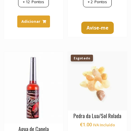
+
12
Pontos
+
2
Pontos
Adicionar
Avise-me
Esgotado
Pedra da Lua/Sol Rolada
€
1.00
IVA Incluído
Agua de Canela