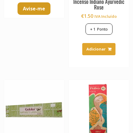
Incenso Indiano Ayurvedic
Rose
Avise-me
€
1.50
IVA Incluído
+
1
Ponto
Adicionar