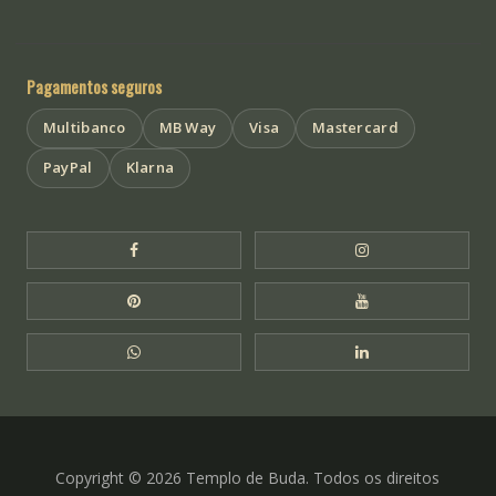
Pagamentos seguros
Multibanco
MB Way
Visa
Mastercard
PayPal
Klarna
Facebook Templo de Buda
Instagram Templo
Pinterest Templo de Buda
YouTube Templo 
WhatsApp Templo de Buda
LinkedIn Templo 
Copyright © 2026 Templo de Buda. Todos os direitos