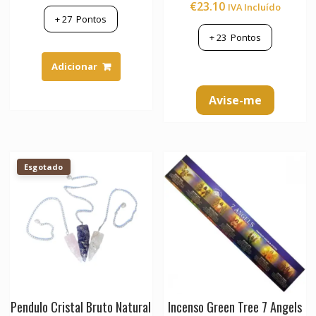
€
23.10
IVA Incluído
5.00
de 5
+
27
Pontos
+
23
Pontos
Adicionar
Avise-me
Esgotado
Pendulo Cristal Bruto Natural
Incenso Green Tree 7 Angels