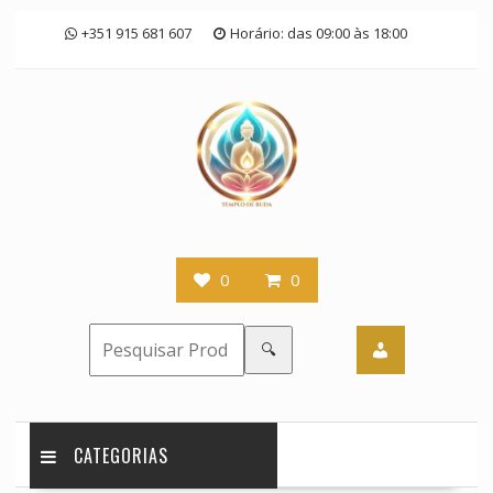
Skip
+351 915 681 607
Horário: das 09:00 às 18:00
to
content
0
0
🔍
CATEGORIAS