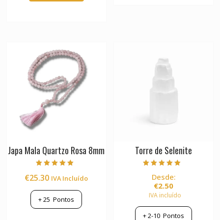
product
has
multiple
variants.
The
options
may
be
chosen
on
the
product
page
Japa Mala Quartzo Rosa 8mm
Torre de Selenite
Avaliação
Avaliação
Desde:
€
25.30
IVA Incluído
5.00
5.00
de 5
de 5
€
2.50
IVA incluído
+
25
Pontos
+
2-10
Pontos