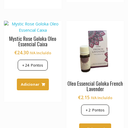
multiple
variants.
The
options
may
be
Mystic Rose Goloka Oleo
chosen
Essencial Caixa
on
€
24.30
IVA Incluído
the
product
+
24
Pontos
page
Oleo Essencial Goloka French
Adicionar
Lavender
€
2.15
IVA Incluído
+
2
Pontos