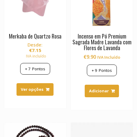
the
product
page
Merkaba de Quartzo Rosa
Incenso em Pó Premium
Sagrada Madre Lavanda com
Desde:
Flores de Lavanda
€
7.15
IVA incluído
€
9.90
IVA Incluído
+
7
Pontos
+
9
Pontos
This
product
Ver opções
Adicionar
has
multiple
variants.
The
options
may
be