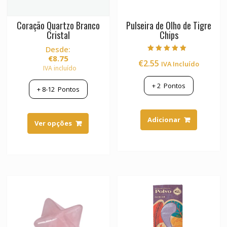
Coração Quartzo Branco
Pulseira de Olho de Tigre
Cristal
Chips
Desde:
€
8.75
Avaliação
€
2.55
IVA Incluído
5.00
IVA incluído
de 5
+
2
Pontos
+
8-12
Pontos
This
Adicionar
product
Ver opções
has
multiple
variants.
The
options
may
be
chosen
on