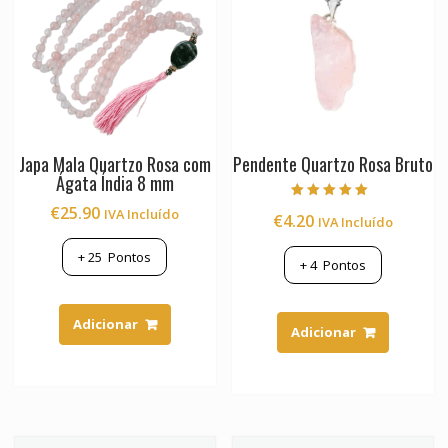
Japa Mala Quartzo Rosa com
Pendente Quartzo Rosa Bruto
Ágata Índia 8 mm
Avaliação
€
25.90
IVA Incluído
€
4.20
IVA Incluído
5.00
de 5
+
25
Pontos
+
4
Pontos
Adicionar
Adicionar