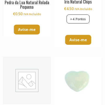
Íris Natural Chips
Pedra da Lua Natural Rolada
Pequena
€
4.50
IVA Incluído
€
0.50
IVA Incluído
+
4
Pontos
Avise-me
Avise-me