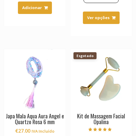
Adicionar
This
product
Ver opções
has
multiple
variants.
The
options
Esgotado
may
be
chosen
on
the
product
page
Japa Mala Aqua Aura Angel e
Kit de Massagem Facial
Quartzo Rosa 6 mm
Opalina
€
27.00
IVA Incluído
Avaliação