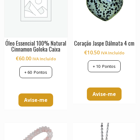
Óleo Essencial 100% Natural
Coração Jaspe Dálmata 4 cm
Cinnamon Goloka Caixa
€
10.50
IVA Incluído
€
60.00
IVA Incluído
+
10
Pontos
+
60
Pontos
Avise-me
Avise-me