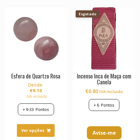
Esgotado
Esfera de Quartzo Rosa
Incenso Inca de Maça com
Canela
Desde:
€
9.10
€
6.80
IVA Incluído
IVA incluído
+
6
Pontos
+
9-33
Pontos
This
product
Ver opções
Avise-me
has