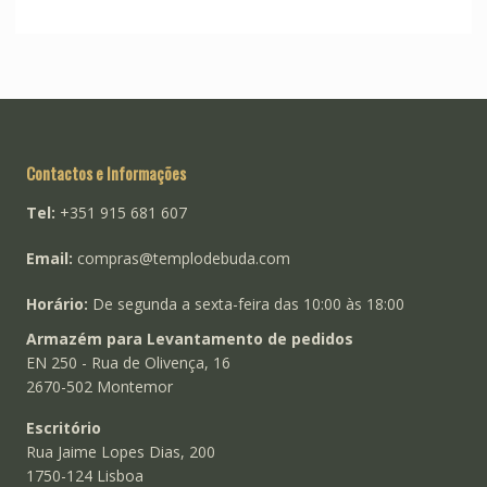
FrankIncense
(2)
Nipon Kodo
(1)
Gardénia
(1)
Parimal
(1)
Hibisco
(1)
Sagrada Madre
(8)
Jasmim
(1)
Louro
(1)
Mirra
(1)
Contactos e Informações
Olibano
(5)
Tel:
+351 915 681 607
Patchouli
(1)
Email:
Pau Santo
compras@templodebuda.com
(1)
Rosas
(9)
Horário:
De segunda a sexta-feira das 10:00 às 18:00
Armazém para Levantamento de pedidos
EN 250 - Rua de Olivença, 16
2670-502 Montemor
Escritório
Rua Jaime Lopes Dias, 200
1750-124 Lisboa