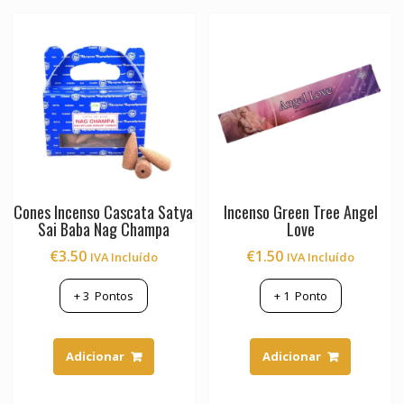
options
may
be
chosen
on
the
product
page
Cones Incenso Cascata Satya
Incenso Green Tree Angel
Sai Baba Nag Champa
Love
€
3.50
€
1.50
IVA Incluído
IVA Incluído
+
3
Pontos
+
1
Ponto
Adicionar
Adicionar