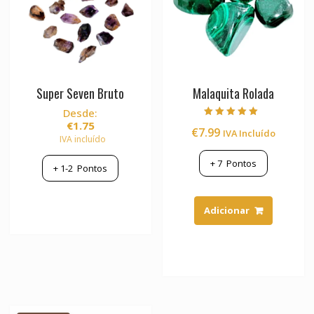
Super Seven Bruto
Malaquita Rolada
Desde:
€
1.75
Avaliação
€
7.99
IVA Incluído
5.00
IVA incluído
de 5
+
7
Pontos
+
1-2
Pontos
Adicionar