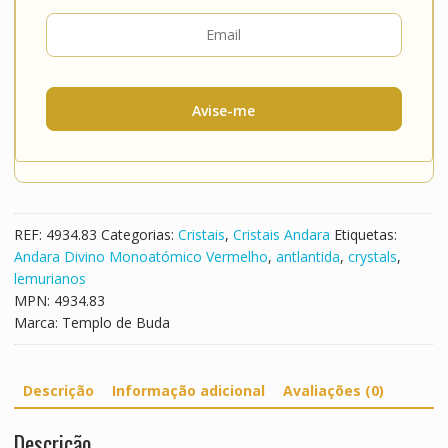
Avise-me
REF:
4934.83
Categorias:
Cristais
,
Cristais Andara
Etiquetas:
Andara Divino Monoatómico Vermelho
,
antlantida
,
crystals
,
lemurianos
MPN:
4934.83
Marca:
Templo de Buda
Descrição
Informação adicional
Avaliações (0)
Descrição