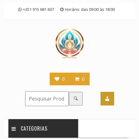
Skip
+351 915 681 607
Horário: das 09:00 às 18:00
to
content
0
0
🔍
CATEGORIAS