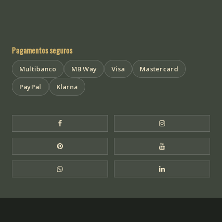
Pagamentos seguros
Multibanco
MB Way
Visa
Mastercard
PayPal
Klarna
Facebook Templo de Buda
Instagram Templo
Pinterest Templo de Buda
YouTube Templo 
WhatsApp Templo de Buda
LinkedIn Templo 