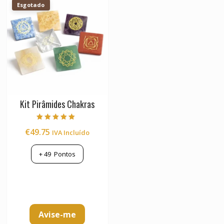
Esgotado
Kit Pirâmides Chakras
Avaliação
€
49.75
IVA Incluído
5.00
de 5
+
49
Pontos
Avise-me