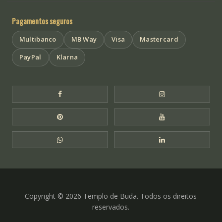
Pagamentos seguros
Multibanco
MB Way
Visa
Mastercard
PayPal
Klarna
Facebook Templo de Buda
Instagram Templo
Pinterest Templo de Buda
YouTube Templo 
WhatsApp Templo de Buda
LinkedIn Templo 
Copyright © 2026 Templo de Buda. Todos os direitos
reservados.