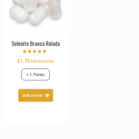
Selenite Branca Rolada
Avaliação
€
1.70
IVA Incluído
5.00
de 5
+
1
Ponto
Adicionar