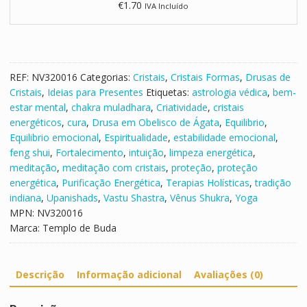
€
1.70
IVA Incluído
r
a
n
c
a
REF:
NV320016
Categorias:
Cristais
,
Cristais Formas
,
Drusas de
R
Cristais
,
Ideias para Presentes
Etiquetas:
astrologia védica
,
bem-
o
estar mental
,
chakra muladhara
,
Criatividade
,
cristais
l
energéticos
,
cura
,
Drusa em Obelisco de Ágata
,
Equilibrio
,
a
Equilibrio emocional
,
Espiritualidade
,
estabilidade emocional
,
d
feng shui
,
Fortalecimento
,
intuição
,
limpeza energética
,
a
meditação
,
meditação com cristais
,
proteção
,
proteção
energética
,
Purificação Energética
,
Terapias Holísticas
,
tradição
indiana
,
Upanishads
,
Vastu Shastra
,
Vênus Shukra
,
Yoga
MPN:
NV320016
Marca:
Templo de Buda
Descrição
Informação adicional
Avaliações (0)