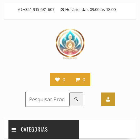
Skip
+351 915 681 607
Horário: das 09:00 às 18:00
to
content
0
0
🔍
CATEGORIAS