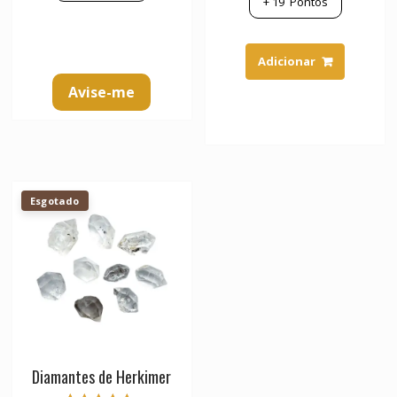
+
19
Pontos
Adicionar
Avise-me
Esgotado
Diamantes de Herkimer