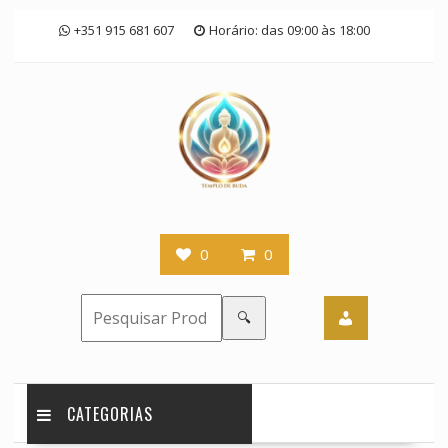
Skip
+351 915 681 607
Horário: das 09:00 às 18:00
to
content
0
0
🔍
CATEGORIAS