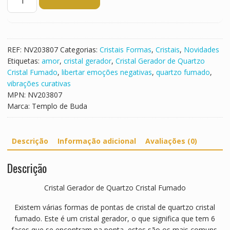
de
Cristal
Gerador
de
Quartzo
REF:
NV203807
Categorias:
Cristais Formas
,
Cristais
,
Novidades
Cristal
Etiquetas:
amor
,
cristal gerador
,
Cristal Gerador de Quartzo
Fumado
Cristal Fumado
,
libertar emoções negativas
,
quartzo fumado
,
vibrações curativas
MPN:
NV203807
Marca:
Templo de Buda
Descrição
Informação adicional
Avaliações (0)
Descrição
Cristal Gerador de Quartzo Cristal Fumado
Existem várias formas de pontas de cristal de quartzo cristal
fumado. Este é um cristal gerador, o que significa que tem 6
faces que se encontram na ponta, estes são os mais comuns.