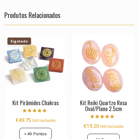
Produtos Relacionados
Esgotado
Kit Pirâmides Chakras
Kit Reiki Quartzo Rosa
Oval/Plano 2.5cm
Avaliação
€
49.75
IVA Incluído
5.00
Avaliação
de 5
€
19.20
IVA Incluído
5.00
de 5
+
49
Pontos