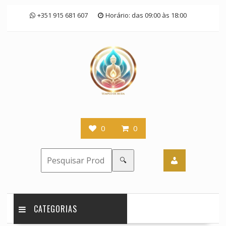
Skip
+351 915 681 607
Horário: das 09:00 às 18:00
to
content
0
0
🔍
CATEGORIAS