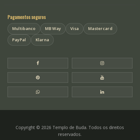
Pagamentos seguros
Multibanco
MB Way
Visa
Mastercard
PayPal
Klarna
Facebook Templo de Buda
Instagram Templo
Pinterest Templo de Buda
YouTube Templo 
WhatsApp Templo de Buda
LinkedIn Templo 
Copyright © 2026 Templo de Buda. Todos os direitos
reservados.