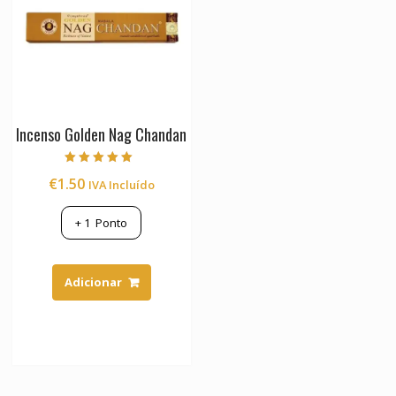
Incenso Golden Nag Chandan
Avaliação
€
1.50
IVA Incluído
5.00
de 5
+
1
Ponto
Adicionar