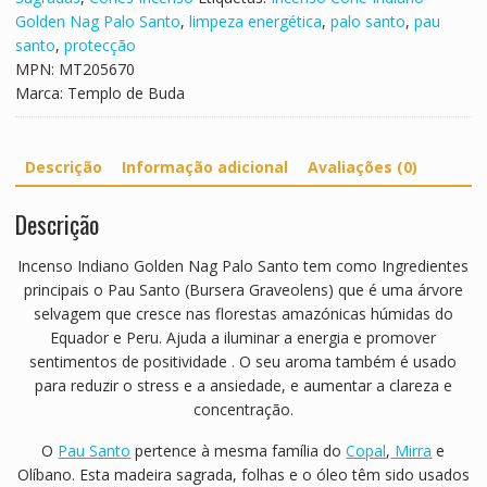
a
o
Golden Nag Palo Santo
,
limpeza energética
,
palo santo
,
pau
r
santo
,
protecção
a
MPN:
MT205670
F
Marca:
Templo de Buda
l
u
x
Descrição
Informação adicional
Avaliações (0)
o
B
Descrição
a
t
Incenso Indiano Golden Nag Palo Santo tem como Ingredientes
t
principais o Pau Santo (Bursera Graveolens) que é uma árvore
i
selvagem que cresce nas florestas amazónicas húmidas do
Equador e Peru. Ajuda a iluminar a energia e promover
sentimentos de positividade . O seu aroma também é usado
para reduzir o stress e a ansiedade, e aumentar a clareza e
concentração.
O
Pau Santo
pertence à mesma família do
Copal
,
Mirra
e
Olíbano. Esta madeira sagrada, folhas e o óleo têm sido usados