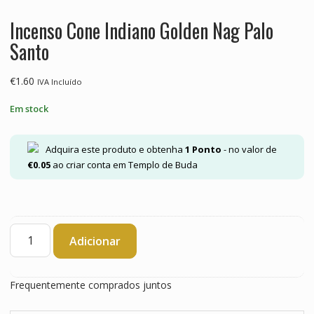
Incenso Cone Indiano Golden Nag Palo
Santo
€
1.60
IVA Incluído
Em stock
Adquira este produto e obtenha
1
Ponto
- no valor de
€
0.05
ao criar conta em Templo de Buda
Quantidade
Adicionar
de
Incenso
Cone
Frequentemente comprados juntos
Indiano
Golden