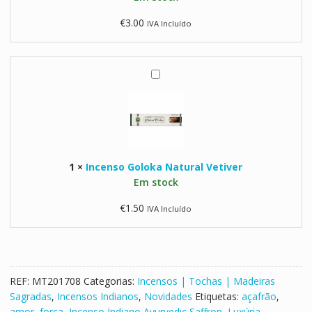
d
i
€
3.00
IVA Incluído
i
b
c
e
S
t
a
a
I
f
n
n
f
o
c
r
M
e
o
i
n
n
l
s
a
1
×
Incenso Goloka Natural Vetiver
o
r
Em stock
G
e
o
€
1.50
IVA Incluído
p
l
a
o
P
k
u
a
r
N
REF:
MT201708
Categorias:
Incensos | Tochas | Madeiras
a
a
Sagradas
,
Incensos Indianos
,
Novidades
Etiquetas:
açafrão
,
V
t
amor
,
força
,
Incenso Indiano Ayurvedic Saffron
,
Luxúria
,