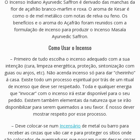
O Incenso Indiano Ayurvedic Saffron é derivado das manchas da
flor de açafrão branco-marfim e roxa. O aroma de Kesar é
como o de mel metálico com notas de relva ou feno. Os
benefícios e o aroma do Açafrão foram reunidos com a
formulação de incenso para produzir o Incenso Masala
Ayurvedic Saffron.
Como Usar o Incenso
– Primeiro de tudo escolha o incenso adequado com a sua
intenção (cura, limpeza energética, proteção, sintonização com
guias ou anjos, etc). Não acenda incenso só para dar ”cheirinho”
á casa. Existe todo um processo espiritual por trás de um ritual
de incenso que deve ser respeitado. Toda e qualquer energia
que ”invocar” com o incenso irá estar disponível para o seu
pedido. Existem também elementais da natureza que se irão
disponibilizar para serem queimados a seu favor. É nosso dever
mostrar respeito por esse processo.
– Deve colocar-se num
Incensário
de metal ou barro para
receber as cinzas que vão cair e para proteger os sítios onde
são colocados de queimaduras que possam surgir dessas cinzas