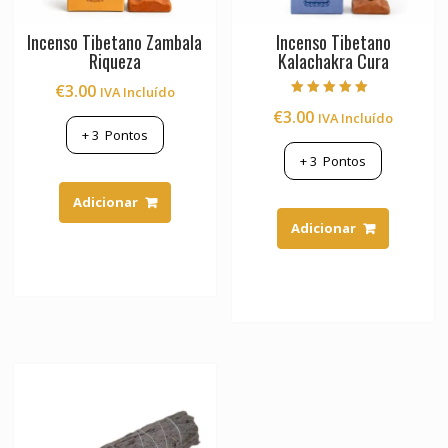
Incenso Tibetano Zambala
Incenso Tibetano
Riqueza
Kalachakra Cura
€
3.00
IVA Incluído
Avaliação
€
3.00
IVA Incluído
5.00
de 5
+
3
Pontos
+
3
Pontos
Adicionar
Adicionar