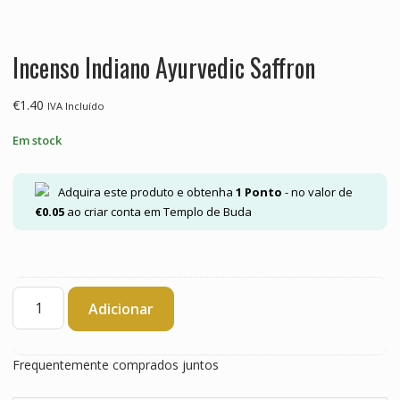
Incenso Indiano Ayurvedic Saffron
€
1.40
IVA Incluído
Em stock
Adquira este produto e obtenha
1
Ponto
- no valor de
€
0.05
ao criar conta em Templo de Buda
Quantidade
Adicionar
de
Incenso
Indiano
Frequentemente comprados juntos
Ayurvedic
Saffron