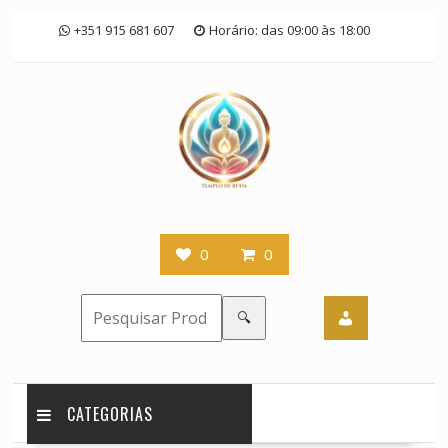
Skip
+351 915 681 607
Horário: das 09:00 às 18:00
to
content
0
0
🔍
CATEGORIAS