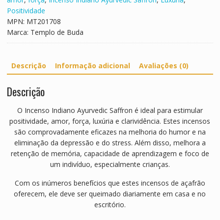
i
u
Positividade
d
r
MPN:
MT201708
a
a
Marca:
Templo de Buda
l
V
e
Descrição
Informação adicional
Avaliações (0)
t
i
Descrição
v
e
O Incenso Indiano Ayurvedic Saffron é ideal para estimular
r
positividade, amor, força, luxúria e clarividência. Estes incensos
são comprovadamente eficazes na melhoria do humor e na
eliminação da depressão e do stress. Além disso, melhora a
retenção de memória, capacidade de aprendizagem e foco de
um indivíduo, especialmente crianças.
Com os inúmeros benefícios que estes incensos de açafrão
oferecem, ele deve ser queimado diariamente em casa e no
escritório.