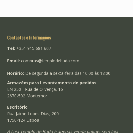
be
chosen
on
the
product
Contactos e Informações
page
Tel:
+351 915 681 607
Email:
compras@templodebuda.com
Horário:
De segunda a sexta-feira das 10:00 às 18:00
Armazém para Levantamento de pedidos
EN 250 - Rua de Olivença, 16
2670-502 Montemor
Escritório
Rua Jaime Lopes Dias, 200
1750-124 Lisboa
A Loja Templo de Buda é apenas venda online, sem loja