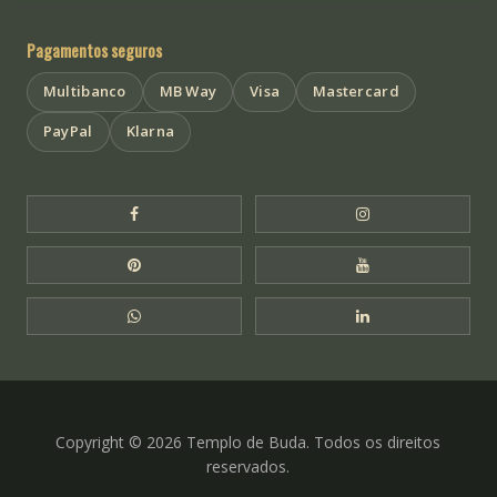
Pagamentos seguros
Multibanco
MB Way
Visa
Mastercard
PayPal
Klarna
Facebook Templo de Buda
Instagram Templo
Pinterest Templo de Buda
YouTube Templo 
WhatsApp Templo de Buda
LinkedIn Templo 
Copyright © 2026 Templo de Buda. Todos os direitos
reservados.