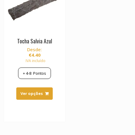
Tocha Salvia Azul
Desde:
€
4.40
IVA incluído
+
4-8
Pontos
This
product
Ver opções
has
multiple
variants.
The
options
may