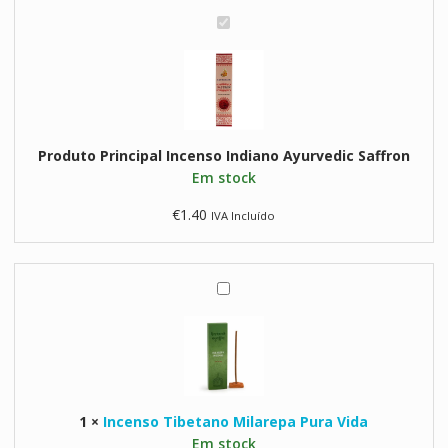
I
n
c
e
n
s
Produto Principal
Incenso Indiano Ayurvedic Saffron
o
Em stock
I
n
€
1.40
IVA Incluído
d
i
a
n
I
o
n
A
c
y
e
u
n
r
s
v
1
×
Incenso Tibetano Milarepa Pura Vida
o
e
Em stock
T