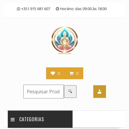
Skip
+351 915 681 607
Horário: das 09:00 às 18:00
to
content
0
0
🔍
CATEGORIAS