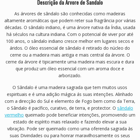
Descrição da Árvore de Sandalo
As árvores de sândalo são conhecidas como madeiras
altamente aromáticas que podem reter sua fragrância por várias
décadas. O sândalo indiano, é uma árvore nativa da Índia, usada
há séculos na cultura indiana. Com o potencial de viver por até
100 anos, o sândalo indiano cresce melhor em lugares secos e
áridos. O óleo essencial de sândalo é retirado do núcleo do
cerne ou a madeira mais antiga e mais central da árvore. O
cerne da árvore é tipicamente uma madeira mais escura e dura
que produz um óleo essencial com um aroma doce e
arborizado.
O Sândalo é uma madeira sagrada que tem muitos usos
espirituais e é uma adição mágica ás suas intenções. Alinhado
com a direcção do Sul e elemento de Fogo bem como da Terra,
o Sândalo é pacífico, curativo, de terra, e protector. O
sândalo
vermelho
queimado pode beneficiar intenções, promovendo um
estado de espírito mais relaxado e fazendo elevar a sua
vibração. Pode ser queimado como uma oferenda sagrada às
suas Divindades ou para honrar maravilhosamente os seus