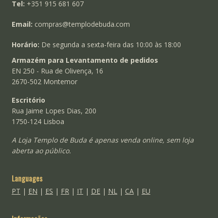
Tel:
+351 915 681 607
Email:
compras@templodebuda.com
Horário:
De segunda a sexta-feira das 10:00 às 18:00
Armazém para Levantamento de pedidos
EN 250 - Rua de Olivença, 16
2670-502 Montemor
Escritório
Rua Jaime Lopes Dias, 200
1750-124 Lisboa
A Loja Templo de Buda é apenas venda online, sem loja
aberta ao público.
Languages
PT
|
EN
|
ES
|
FR
|
IT
|
DE
|
NL
|
CA
|
EU