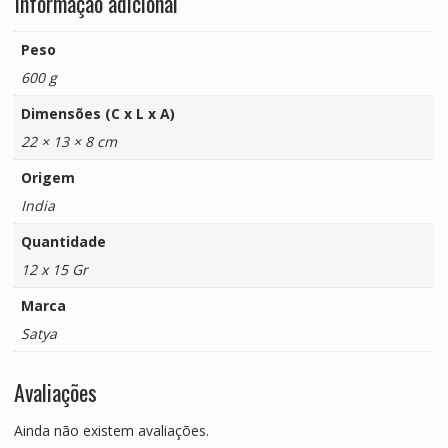
Informação adicional
Peso
600 g
Dimensões (C x L x A)
22 × 13 × 8 cm
Origem
India
Quantidade
12 x 15 Gr
Marca
Satya
Avaliações
Ainda não existem avaliações.