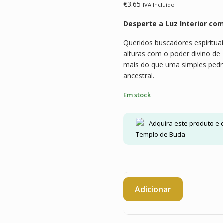
com base em
€
3.65
IVA Incluído
classificaçõe
s de clientes
Desperte a Luz Interior com
Queridos buscadores espirituai
alturas com o poder divino de L
mais do que uma simples pedra
ancestral.
Em stock
Adquira este produto e
Templo de Buda
Quantidade
Adicionar
de
Lapis
Lazuli