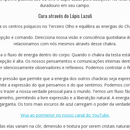
duradouro em seu campo.
Cura através do Lápis Lazuli
va os centros psíquicos no Terceiro Olho e equilibra as energias do C
epção e comando. Direcciona nossa visão e consciência quotidiana do
relacionamos com nós mesmos através desse chakra.
da o fluxo de energia dentro do corpo. Quando o chakra da testa es
cepção é alta. Os nossos pensamentos e comunicações internas dentro
r silenciosamente observadores e reflexivos. Podemos controlar o fl
 pressão que permite que a energia dos outros chackras seja expressa
permite a expressão do que pensamos e do que sentimos. Podemos co
s trazer a nossa verdade pessoal para o mundo. Temos um fluxo fácil
minho, permitindo a livre expressão e a liberatção natural. A energia 
garganta. Os tons mais escuros de azul carregam o poder da verdade
Veja ao pormenor no nosso canal do YouTube.
das elas variam na côr, dimensão e textura por serem cristais naturai