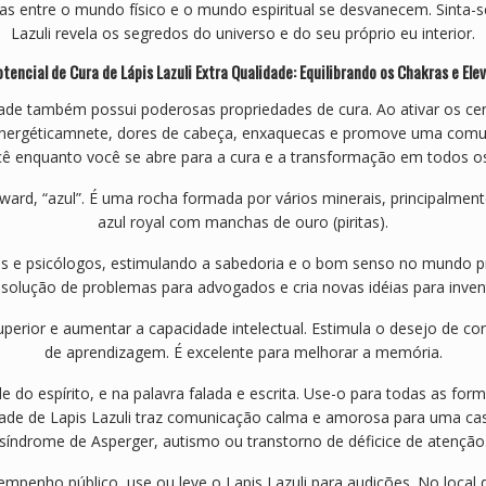
ras entre o mundo físico e o mundo espiritual se desvanecem. Sinta-s
Lazuli revela os segredos do universo e do seu próprio eu interior.
encial de Cura de Lápis Lazuli Extra Qualidade: Equilibrando os Chakras e El
lidade também possui poderosas propriedades de cura. Ao ativar os cent
 energéticamnete, dores de cabeça, enxaquecas e promove uma comuni
ocê enquanto você se abre para a cura e a transformação em todos os 
ward, “azul”. É uma rocha formada por vários minerais, principalment
azul royal com manchas de ouro (piritas).
as e psicólogos, estimulando a sabedoria e o bom senso no mundo prát
resolução de problemas para advogados e cria novas idéias para invent
superior e aumentar a capacidade intelectual. Estimula o desejo de 
de aprendizagem. É excelente para melhorar a memória.
ade do espírito, e na palavra falada e escrita. Use-o para todas as
ade de Lapis Lazuli traz comunicação calma e amorosa para uma c
síndrome de Asperger, autismo ou transtorno de déficice de atenção
mpenho público, use ou leve o Lapis Lazuli para audições. No local