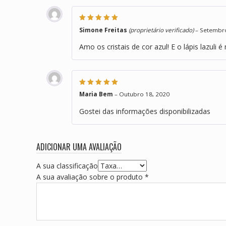
Avaliação
5
de
Simone Freitas
(proprietário verificado)
–
Setembro
5
Amo os cristais de cor azul! E o lápis lazuli é
Avaliação
5
de
Maria Bem
–
Outubro 18, 2020
5
Gostei das informações disponibilizadas
ADICIONAR UMA AVALIAÇÃO
A sua classificação
A sua avaliação sobre o produto
*