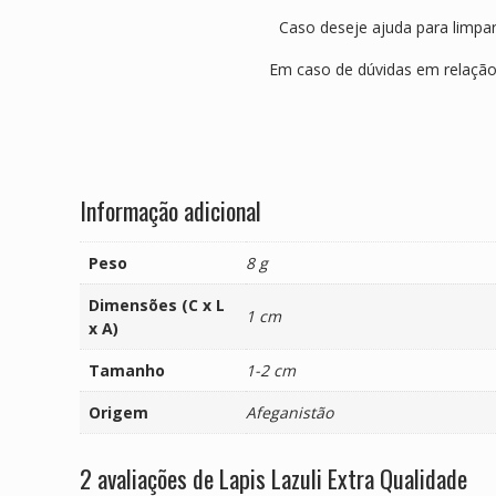
Caso deseje ajuda para limpar 
Em caso de dúvidas em relação
Informação adicional
Peso
8 g
Dimensões (C x L
1 cm
x A)
Tamanho
1-2 cm
Origem
Afeganistão
2 avaliações de
Lapis Lazuli Extra Qualidade