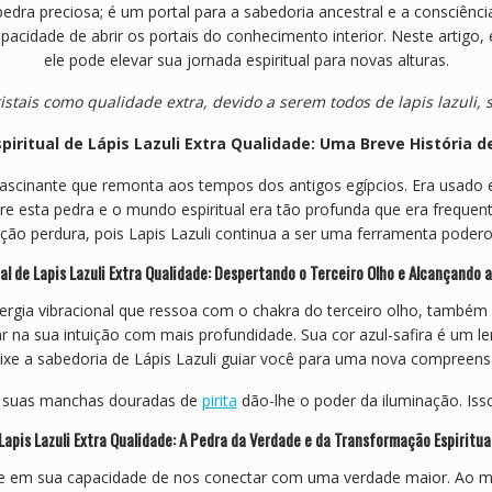
edra preciosa; é um portal para a sabedoria ancestral e a consciênc
pacidade de abrir os portais do conhecimento interior. Neste artigo
ele pode elevar sua jornada espiritual para novas alturas.
istais como qualidade extra, devido a serem todos de lapis lazuli,
piritual de Lápis Lazuli Extra Qualidade: Uma Breve História d
 e fascinante que remonta aos tempos dos antigos egípcios. Era usa
re esta pedra e o mundo espiritual era tão profunda que era freq
ição perdura, pois Lapis Lazuli continua a ser uma ferramenta pode
al de Lapis Lazuli Extra Qualidade: Despertando o Terceiro Olho e Alcançando 
energia vibracional que ressoa com o chakra do terceiro olho, també
iar na sua intuição com mais profundidade. Sua cor azul-safira é um 
eixe a sabedoria de Lápis Lazuli guiar você para uma nova compreen
As suas manchas douradas de
pirita
dão-lhe o poder da iluminação. Iss
Lapis Lazuli Extra Qualidade: A Pedra da Verdade e da Transformação Espiritua
ide em sua capacidade de nos conectar com uma verdade maior. Ao mer