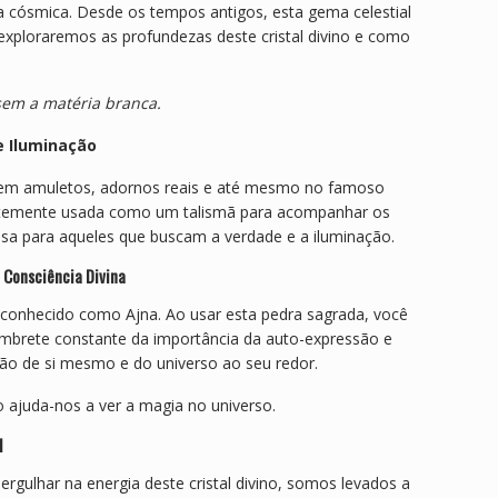
ia cósmica. Desde os tempos antigos, esta gema celestial
, exploraremos as profundezas deste cristal divino e como
 sem a matéria branca.
e Iluminação
do em amuletos, adornos reais e até mesmo no famoso
uentemente usada como um talismã para acompanhar os
rosa para aqueles que buscam a verdade e a iluminação.
a Consciência Divina
m conhecido como Ajna. Ao usar esta pedra sagrada, você
lembrete constante da importância da auto-expressão e
são de si mesmo e do universo ao seu redor.
o ajuda-nos a ver a magia no universo.
l
gulhar na energia deste cristal divino, somos levados a