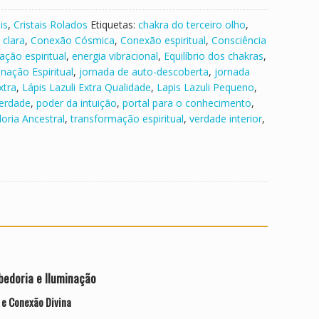
is
,
Cristais Rolados
Etiquetas:
chakra do terceiro olho
,
clara
,
Conexão Cósmica
,
Conexão espiritual
,
Consciência
ação espiritual
,
energia vibracional
,
Equilíbrio dos chakras
,
inação Espiritual
,
jornada de auto-descoberta
,
jornada
xtra
,
Lápis Lazuli Extra Qualidade
,
Lapis Lazuli Pequeno
,
verdade
,
poder da intuição
,
portal para o conhecimento
,
oria Ancestral
,
transformação espiritual
,
verdade interior
,
bedoria e Iluminação
 e Conexão Divina