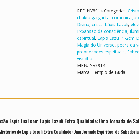
Extra
Qualidade
REF:
NV8914
Categorias:
Crista
chakra garganta
,
comunicação 
Divina
,
cristal Lápis Lazuli
,
elev
Expansão da consciência
,
Ilum
espiritual
,
Lapis Lazuli 1-2cm E
Magia do Universo
,
pedra da 
propriedades espirituais
,
Sabed
visudha
MPN:
NV8914
Marca:
Templo de Buda
xão Espiritual com Lapis Lazuli Extra Qualidade: Uma Jornada de Sa
istérios de Lapis Lazuli Extra Qualidade: Uma Jornada Espiritual de Sabedoria