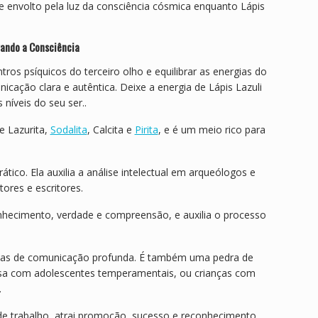
e envolto pela luz da consciência cósmica enquanto Lápis
evando a Consciência
ros psíquicos do terceiro olho e equilibrar as energias do
cação clara e autêntica. Deixe a energia de Lápis Lazuli
níveis do seu ser..
e Lazurita,
Sodalita
, Calcita e
Pirita
, e é um meio rico para
ico. Ela auxilia a análise intelectual em arqueólogos e
ores e escritores.
conhecimento, verdade e compreensão, e auxilia o processo
 formas de comunicação profunda. É também uma pedra de
asa com adolescentes temperamentais, ou crianças com
.
 de trabalho, atrai promoção, sucesso e reconhecimento