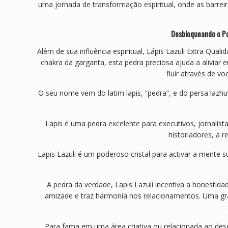
uma jornada de transformação espiritual, onde as barrei
Desbloqueando o Pot
Além de sua influência espiritual, Lápis Lazuli Extra Qua
chakra da garganta, esta pedra preciosa ajuda a aliviar
fluir através de v
O seu nome vem do latim lapis, “pedra”, e do persa lazhu
Lapis é uma pedra excelente para executivos, jornalist
historiadores, a 
Lapis Lazuli é um poderoso cristal para activar a mente 
A pedra da verdade, Lapis Lazuli incentiva a honestid
amizade e traz harmonia nos relacionamentos. Uma gr
Para fama em uma área criativa ou relacionada ao dese