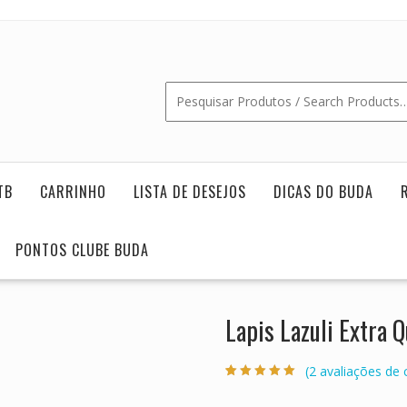
TB
CARRINHO
LISTA DE DESEJOS
DICAS DO BUDA
PONTOS CLUBE BUDA
Lapis Lazuli Extra 
(
2
avaliações de c
Classificado
2
com
5.00
em 5