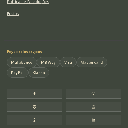
Política de Devoluções
Envios
Pagamentos seguros
Multibanco
MB Way
Visa
Mastercard
PayPal
Klarna
Facebook Templo de Buda
Instagram Templo
Pinterest Templo de Buda
YouTube Templo 
WhatsApp Templo de Buda
LinkedIn Templo 