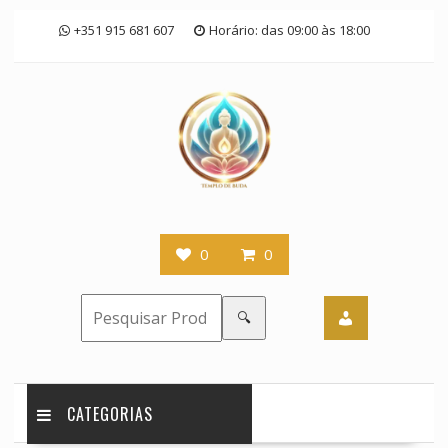
Skip
+351 915 681 607
Horário: das 09:00 às 18:00
to
content
0
0
🔍
CATEGORIAS