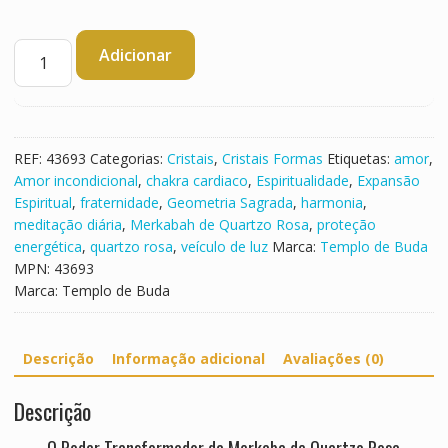
Quantidade
Adicionar
de
Merkaba
de
Quartzo
Rosa
REF:
43693
Categorias:
Cristais
,
Cristais Formas
Etiquetas:
amor
,
Amor incondicional
,
chakra cardiaco
,
Espiritualidade
,
Expansão
Espiritual
,
fraternidade
,
Geometria Sagrada
,
harmonia
,
meditação diária
,
Merkabah de Quartzo Rosa
,
proteção
energética
,
quartzo rosa
,
veículo de luz
Marca:
Templo de Buda
MPN:
43693
Marca:
Templo de Buda
Descrição
Informação adicional
Avaliações (0)
Descrição