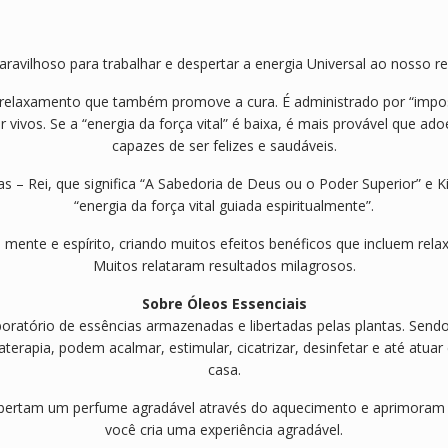
E
n
e
aravilhoso para trabalhar e despertar a energia Universal ao nosso 
r
g
 relaxamento que também promove a cura. É administrado por “imposiç
y
ar vivos. Se a “energia da força vital” é baixa, é mais provável que 
capazes de ser felizes e saudáveis.
– Rei, que significa “A Sabedoria de Deus ou o Poder Superior” e Ki, 
“energia da força vital guiada espiritualmente”.
, mente e espírito, criando muitos efeitos benéficos que incluem re
Muitos relataram resultados milagrosos.
Sobre Óleos Essenciais
boratório de essências armazenadas e libertadas pelas plantas. Sen
rapia, podem acalmar, estimular, cicatrizar, desinfetar e até atuar 
casa.
bertam um perfume agradável através do aquecimento e aprimoram s
você cria uma experiência agradável.