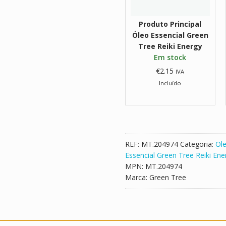
e
n
Produto Principal
c
Óleo Essencial Green
i
Tree Reiki Energy
a
Em stock
l
€
2.15
IVA
G
Incluído
r
e
e
n
T
r
REF:
MT.204974
Categoria:
Ole
e
Essencial Green Tree Reiki Ene
e
MPN:
MT.204974
R
Marca:
Green Tree
e
i
k
i