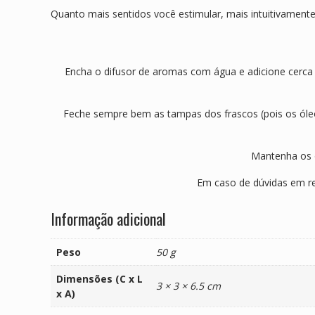
Quanto mais sentidos você estimular, mais intuitivamen
Encha o difusor de aromas com água e adicione cerca
Feche sempre bem as tampas dos frascos (pois os óleos
Mantenha os ó
Em caso de dúvidas em re
Informação adicional
Peso
50 g
Dimensões (C x L
3 × 3 × 6.5 cm
x A)