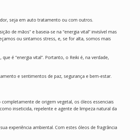
M
i
a
s
n
t
redor, seja em auto tratamento ou com outros.
i
a
P
ão de mãos” e baseia-se na “energia vital” invisível mas
a
adoeçamos ou sintamos stress, e, se for alta, somos mais
d
m
e
que é “energia vital”. Portanto, o Reiki é, na verdade,
H
u
laxamento e sentimentos de paz, segurança e bem-estar.
m
6
c
m
do completamente de origem vegetal, os óleos essenciais
(
como inseticida, repelente e agente de limpeza natural da
L
a
t
ua experiência ambiental. Com estes óleos de fragrância
ã
o