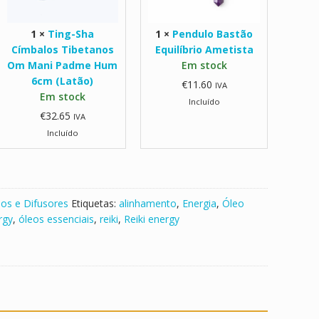
a
B
C
a
1
×
Ting-Sha
1
×
Pendulo Bastão
í
s
Címbalos Tibetanos
Equilíbrio Ametista
m
t
Om Mani Padme Hum
Em stock
b
ã
6cm (Latão)
€
11.60
IVA
a
o
Em stock
Incluído
l
E
€
32.65
IVA
o
q
Incluído
s
u
T
i
i
l
b
í
e
b
os e Difusores
Etiquetas:
alinhamento
,
Energia
,
Óleo
t
r
rgy
,
óleos essenciais
,
reiki
,
Reiki energy
a
i
n
o
o
A
s
m
O
e
m
t