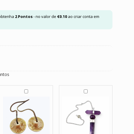
 obtenha
2
Pontos
- no valor de
€
0.10
ao criar conta em
untos
T
P
i
e
n
n
g
d
-
u
S
l
h
o