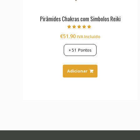
Pirâmides Chakras com Simbolos Reiki
Avaliação
€
51.90
IVA Incluído
5.00
de 5
+
51
Pontos
Adicionar