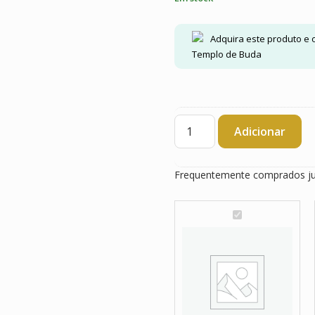
Adquira este produto e
Templo de Buda
Quantidade
Adicionar
de
Óleo
Essencial
Frequentemente comprados j
Green
Tree
Reiki
Ó
Energy
l
e
o
E
s
s