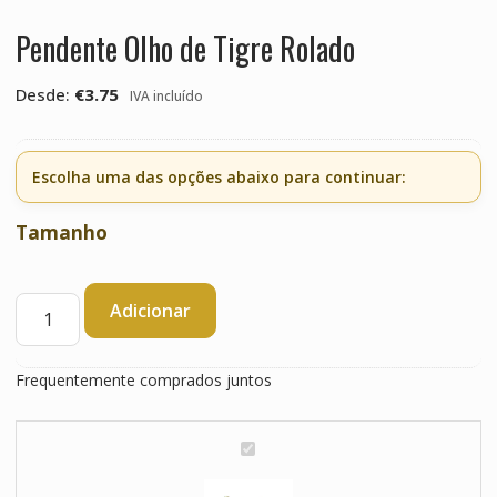
Pendente Olho de Tigre Rolado
Desde:
€
3.75
IVA incluído
Escolha uma das opções abaixo para continuar:
Tamanho
Quantidade
Adicionar
de
Pendente
Olho
Frequentemente comprados juntos
de
Tigre
Rolado
P
e