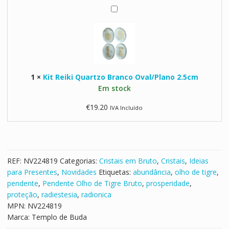
d
i
K
o
a
i
l
t
B
R
r
e
u
i
t
1
×
Kit Reiki Quartzo Branco Oval/Plano 2.5cm
k
o
Em stock
i
Q
€
19.20
IVA Incluído
u
a
r
t
z
REF:
NV224819
Categorias:
Cristais em Bruto
,
Cristais
,
Ideias
o
para Presentes
,
Novidades
Etiquetas:
abundância
,
olho de tigre
,
B
pendente
,
Pendente Olho de Tigre Bruto
,
prosperidade
,
r
proteção
,
radiestesia
,
radionica
a
MPN:
NV224819
n
Marca:
Templo de Buda
c