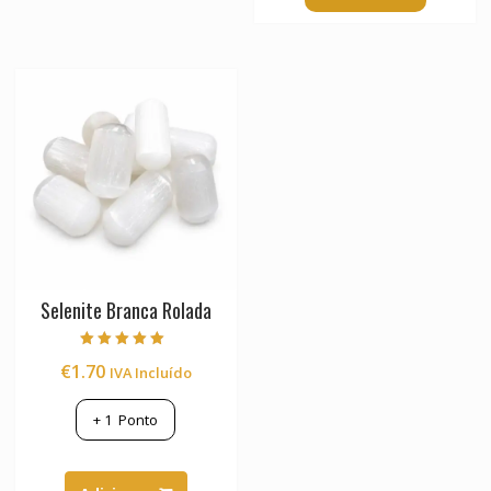
Selenite Branca Rolada
Avaliação
€
1.70
IVA Incluído
5.00
de 5
+
1
Ponto