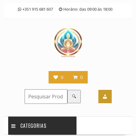
Skip
+351 915 681 607
Horário: das 09:00 às 18:00
to
content
0
0
🔍
CATEGORIAS