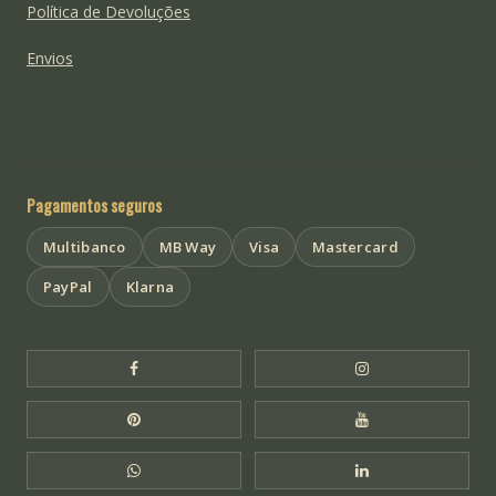
Política de Devoluções
Envios
Pagamentos seguros
Multibanco
MB Way
Visa
Mastercard
PayPal
Klarna
Facebook Templo de Buda
Instagram Templo
Pinterest Templo de Buda
YouTube Templo 
WhatsApp Templo de Buda
LinkedIn Templo 