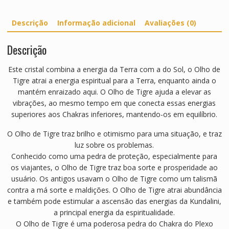
o
O
Descrição
Informação adicional
Avaliações (0)
v
a
Descrição
l
/
Este cristal combina a energia da Terra com a do Sol, o Olho de
P
Tigre atrai a energia espiritual para a Terra, enquanto ainda o
l
mantém enraizado aqui. O Olho de Tigre ajuda a elevar as
a
vibrações, ao mesmo tempo em que conecta essas energias
n
superiores aos Chakras inferiores, mantendo-os em equilíbrio.
o
2
O Olho de Tigre traz brilho e otimismo para uma situação, e traz
.
luz sobre os problemas.
5
Conhecido como uma pedra de proteção, especialmente para
c
os viajantes, o Olho de Tigre traz boa sorte e prosperidade ao
m
usuário. Os antigos usavam o Olho de Tigre como um talismã
contra a má sorte e maldições. O Olho de Tigre atrai abundância
e também pode estimular a ascensão das energias da Kundalini,
a principal energia da espiritualidade.
O Olho de Tigre é uma poderosa pedra do Chakra do Plexo