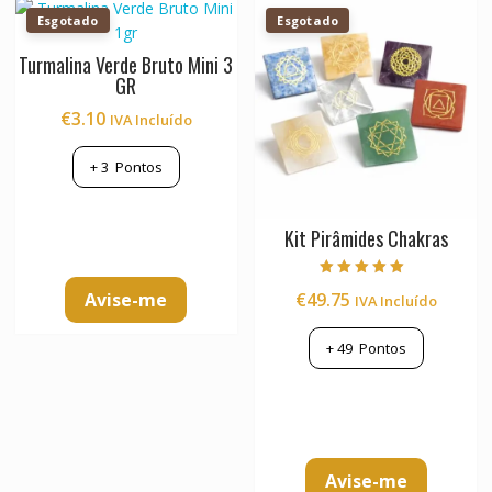
Esgotado
Esgotado
Turmalina Verde Bruto Mini 3
GR
€
3.10
IVA Incluído
+
3
Pontos
Kit Pirâmides Chakras
Avaliação
Avise-me
€
49.75
IVA Incluído
5.00
de 5
+
49
Pontos
Avise-me