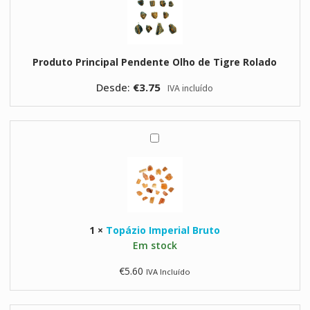
n
d
e
n
Produto Principal
Pendente Olho de Tigre Rolado
t
e
Desde:
€
3.75
IVA incluído
O
l
h
o
T
d
o
e
p
T
á
i
z
g
i
r
1
×
Topázio Imperial Bruto
o
e
Em stock
I
R
m
€
5.60
IVA Incluído
o
p
l
e
a
r