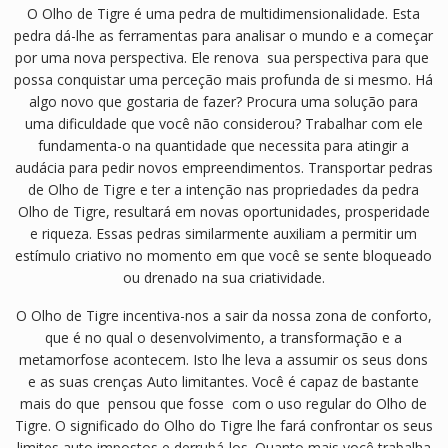
O Olho de Tigre é uma pedra de multidimensionalidade. Esta
pedra dá-lhe as ferramentas para analisar o mundo e a começar
por uma nova perspectiva. Ele renova sua perspectiva para que
possa conquistar uma perceção mais profunda de si mesmo. Há
algo novo que gostaria de fazer? Procura uma solução para
uma dificuldade que você não considerou? Trabalhar com ele
fundamenta-o na quantidade que necessita para atingir a
audácia para pedir novos empreendimentos. Transportar pedras
de Olho de Tigre e ter a intenção nas propriedades da pedra
Olho de Tigre, resultará em novas oportunidades, prosperidade
e riqueza. Essas pedras similarmente auxiliam a permitir um
estímulo criativo no momento em que você se sente bloqueado
ou drenado na sua criatividade.
O Olho de Tigre incentiva-nos a sair da nossa zona de conforto,
que é no qual o desenvolvimento, a transformação e a
metamorfose acontecem. Isto lhe leva a assumir os seus dons
e as suas crenças Auto limitantes. Você é capaz de bastante
mais do que pensou que fosse com o uso regular do Olho de
Tigre. O significado do Olho do Tigre lhe fará confrontar os seus
limites auto impostos e derrubá-los. Quanto mais você trabalha