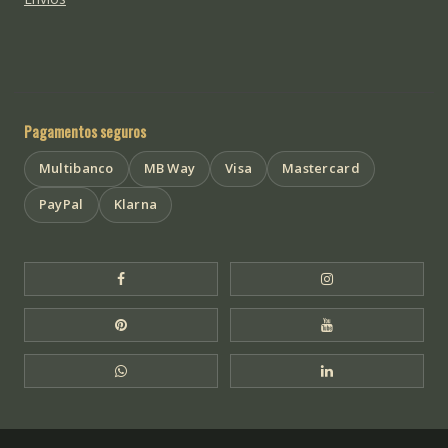
Pagamentos seguros
Multibanco
MB Way
Visa
Mastercard
PayPal
Klarna
Facebook Templo de Buda
Instagram Templo
Pinterest Templo de Buda
YouTube Templo 
WhatsApp Templo de Buda
LinkedIn Templo 