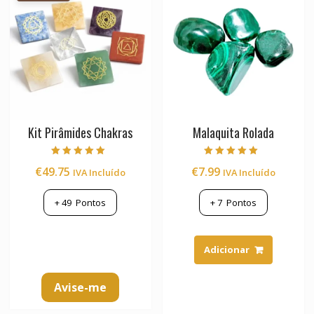
Kit Pirâmides Chakras
Malaquita Rolada
Avaliação
Avaliação
€
49.75
€
7.99
IVA Incluído
IVA Incluído
5.00
5.00
de 5
de 5
+
49
Pontos
+
7
Pontos
Adicionar
Avise-me