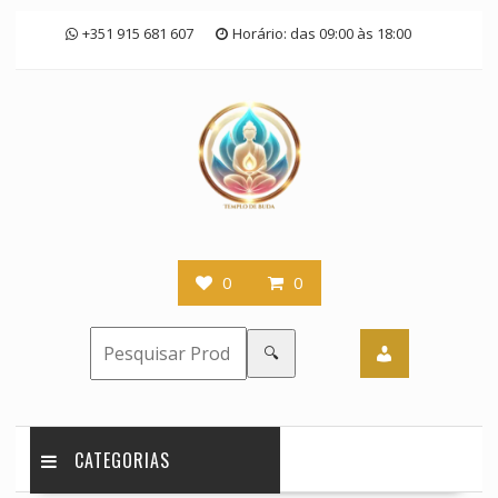
Skip
+351 915 681 607
Horário: das 09:00 às 18:00
to
content
0
0
🔍
CATEGORIAS