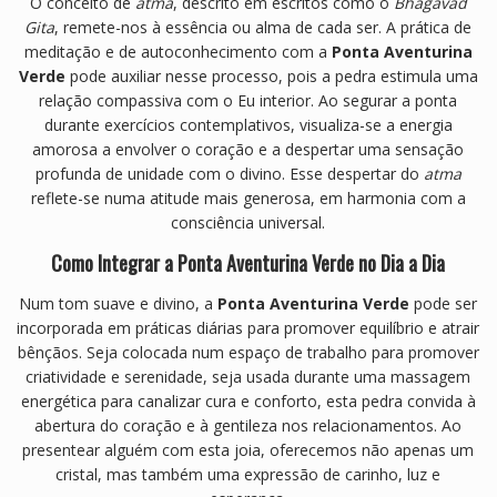
O conceito de
atma
, descrito em escritos como o
Bhagavad
Gita
, remete-nos à essência ou alma de cada ser. A prática de
meditação e de autoconhecimento com a
Ponta Aventurina
Verde
pode auxiliar nesse processo, pois a pedra estimula uma
relação compassiva com o Eu interior. Ao segurar a ponta
durante exercícios contemplativos, visualiza-se a energia
amorosa a envolver o coração e a despertar uma sensação
profunda de unidade com o divino. Esse despertar do
atma
reflete-se numa atitude mais generosa, em harmonia com a
consciência universal.
Como Integrar a Ponta Aventurina Verde no Dia a Dia
Num tom suave e divino, a
Ponta Aventurina Verde
pode ser
incorporada em práticas diárias para promover equilíbrio e atrair
bênçãos. Seja colocada num espaço de trabalho para promover
criatividade e serenidade, seja usada durante uma massagem
energética para canalizar cura e conforto, esta pedra convida à
abertura do coração e à gentileza nos relacionamentos. Ao
presentear alguém com esta joia, oferecemos não apenas um
cristal, mas também uma expressão de carinho, luz e