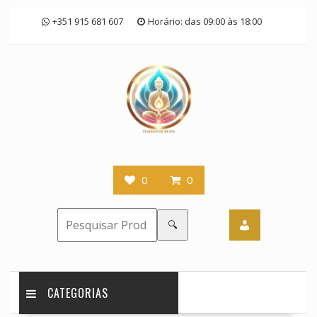
Skip
+351 915 681 607
Horário: das 09:00 às 18:00
to
content
0
0
🔍
CATEGORIAS