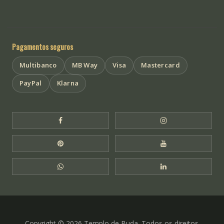
Pagamentos seguros
Multibanco
MB Way
Visa
Mastercard
PayPal
Klarna
Facebook Templo de Buda
Instagram Templo
Pinterest Templo de Buda
YouTube Templo 
WhatsApp Templo de Buda
LinkedIn Templo 
Copyright © 2026 Templo de Buda. Todos os direitos