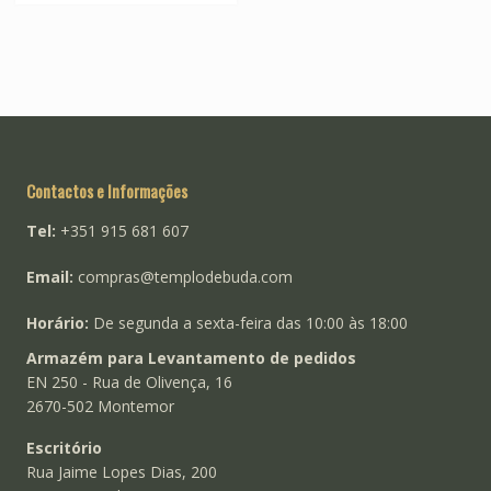
options
may
be
chosen
on
the
product
Contactos e Informações
page
Tel:
+351 915 681 607
Email:
compras@templodebuda.com
Horário:
De segunda a sexta-feira das 10:00 às 18:00
Armazém para Levantamento de pedidos
EN 250 - Rua de Olivença, 16
2670-502 Montemor
Escritório
Rua Jaime Lopes Dias, 200