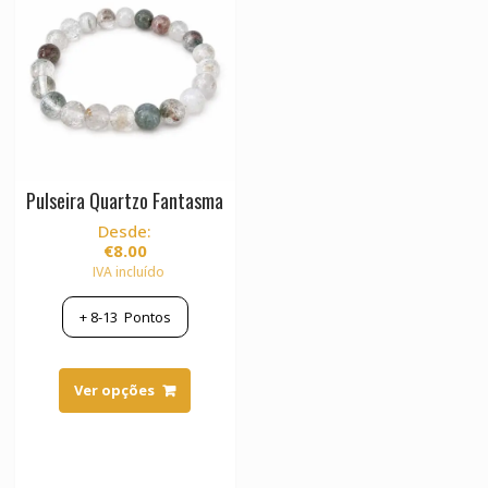
Pulseira Quartzo Fantasma
Desde:
€
8.00
IVA incluído
+
8-13
Pontos
This
product
Ver opções
has
multiple
variants.
The