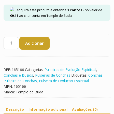
Adquira este produto e obtenha
3
Pontos
- no valor de
€
0.15
ao criar conta em Templo de Buda
Quantidade
Adicionar
de
Pulseira
de
Conchas
REF:
165166
Categorias:
Pulseiras de Evolução Espiritual
,
Conchas e Búzios
,
Pulseiras de Conchas
Etiquetas:
Conchas
,
Pulseira de Conchas
,
Pulseira de Evolução Espiritual
MPN:
165166
Marca:
Templo de Buda
Descrição
Informação adicional
Avaliações (0)