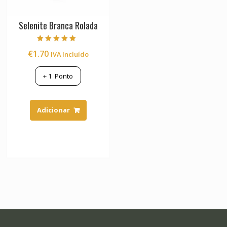
Selenite Branca Rolada
Avaliação
€
1.70
IVA Incluído
5.00
de 5
+
1
Ponto
Adicionar