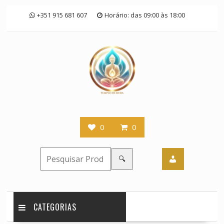
Skip
+351 915 681 607
Horário: das 09:00 às 18:00
to
content
0
0
🔍
CATEGORIAS