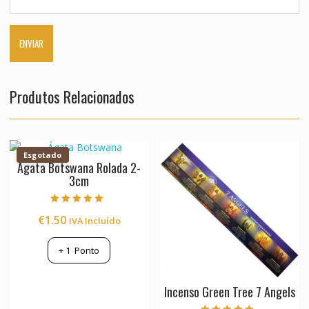
Produtos Relacionados
Esgotado
Ágata Botswana Rolada 2-
3cm
Avaliação
€
1.50
IVA Incluído
5.00
de 5
+
1
Ponto
Incenso Green Tree 7 Angels