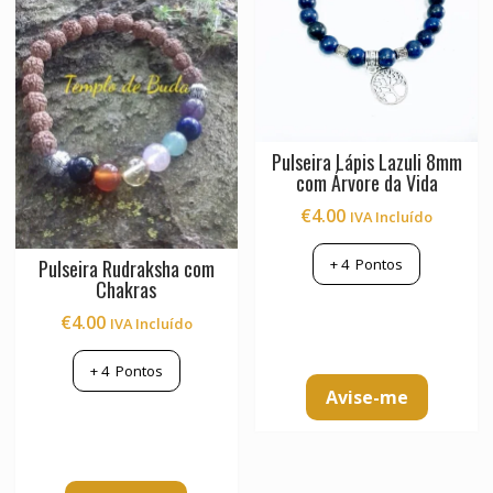
Pulseira Lápis Lazuli 8mm
com Árvore da Vida
€
4.00
IVA Incluído
+
4
Pontos
Pulseira Rudraksha com
Chakras
€
4.00
IVA Incluído
+
4
Pontos
Avise-me