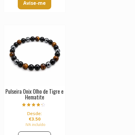
Avise-me
Pulseira Onix Olho de Tigre e
Hematite
Avaliação
Desde:
4.00
de 5
€
3.50
IVA incluído