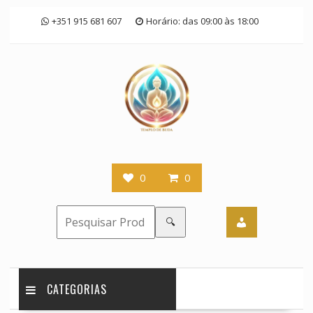
Skip
+351 915 681 607
Horário: das 09:00 às 18:00
to
content
0
0
🔍
CATEGORIAS