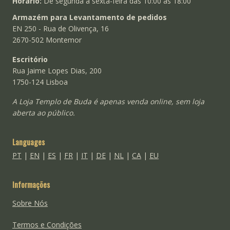
Horário:
De segunda a sexta-feira das 10:00 às 18:00
Armazém para Levantamento de pedidos
EN 250 - Rua de Olivença, 16
2670-502 Montemor
Escritório
Rua Jaime Lopes Dias, 200
1750-124 Lisboa
A Loja Templo de Buda é apenas venda online, sem loja
aberta ao público.
Languages
PT
|
EN
|
ES
|
FR
|
IT
|
DE
|
NL
|
CA
|
EU
Informações
Sobre Nós
Termos e Condições