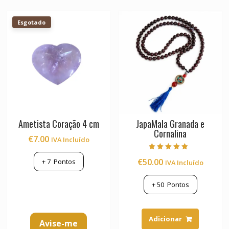
Esgotado
Ametista Coração 4 cm
JapaMala Granada e
Cornalina
€
7.00
IVA Incluído
Avaliação
€
50.00
+
7
Pontos
IVA Incluído
5.00
de 5
+
50
Pontos
Adicionar
Avise-me