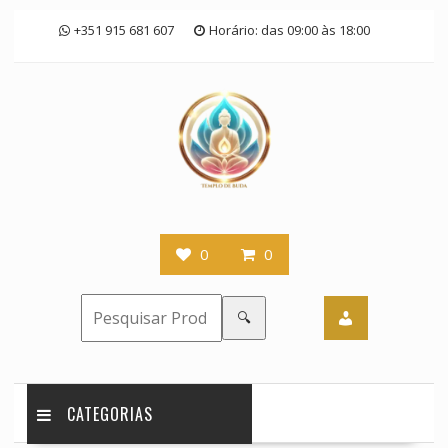
Skip
+351 915 681 607
Horário: das 09:00 às 18:00
to
content
0
0
🔍
CATEGORIAS