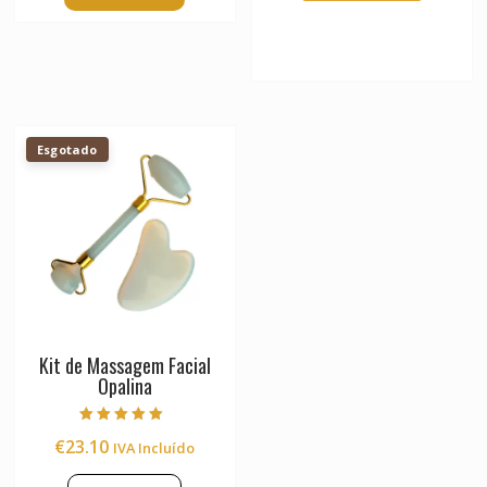
Esgotado
Kit de Massagem Facial
Opalina
Avaliação
€
23.10
IVA Incluído
5.00
de 5