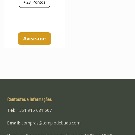
+
23
Pontos
Avise-me
Contactos e Informações
Tel:
+351 915 681 607
Email:
compras@templodebuda.com