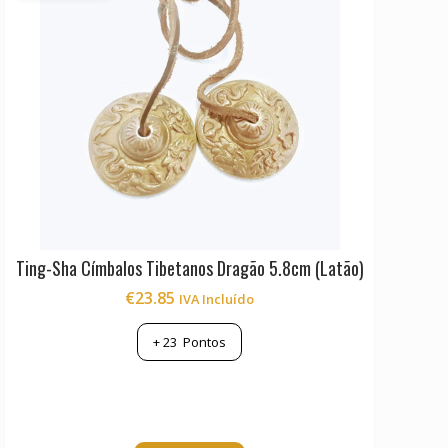
Ting-Sha Címbalos Tibetanos Dragão 5.8cm (Latão)
€
23.85
IVA Incluído
+
23
Pontos