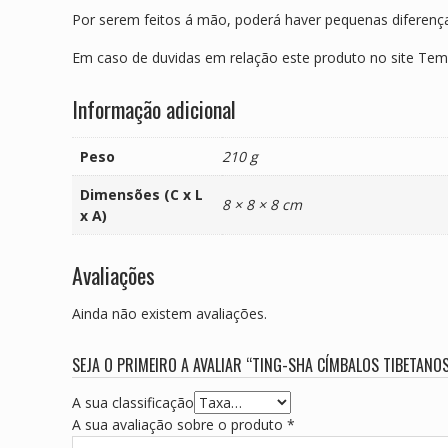
Por serem feitos á mão, poderá haver pequenas diferença
Em caso de duvidas em relação este produto no site Te
Informação adicional
Peso
210 g
Dimensões (C x L
8 × 8 × 8 cm
x A)
Avaliações
Ainda não existem avaliações.
SEJA O PRIMEIRO A AVALIAR “TING-SHA CÍMBALOS TIBETAN
A sua classificação
A sua avaliação sobre o produto
*