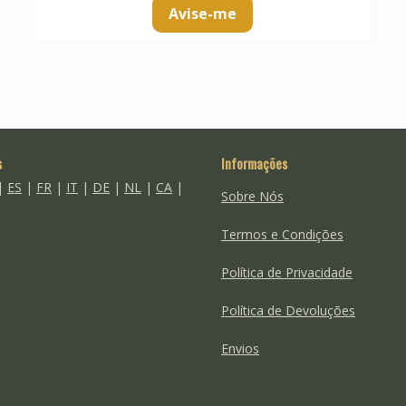
Avise-me
s
Informações
|
ES
|
FR
|
IT
|
DE
|
NL
|
CA
|
Sobre Nós
Termos e Condições
Política de Privacidade
Política de Devoluções
Envios