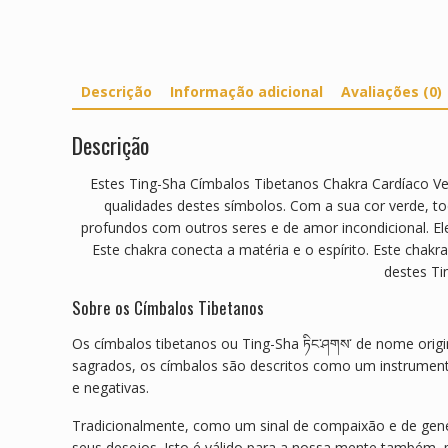
Descrição
Informação adicional
Avaliações (0)
Descrição
Estes Ting-Sha Címbalos Tibetanos Chakra Cardíaco Ver
qualidades destes símbolos. Com a sua cor verde, to
profundos com outros seres e de amor incondicional. El
Este chakra conecta a matéria e o espírito. Este chak
destes Ti
Sobre os Címbalos Tibetanos
Os címbalos tibetanos ou Ting-Sha ཏིང་ཤགས་ de nome origin
sagrados, os címbalos são descritos como um instrumento
e negativas.
Tradicionalmente, como um sinal de compaixão e de gene
seus desejos. Isto é válido para a nossa mente também,