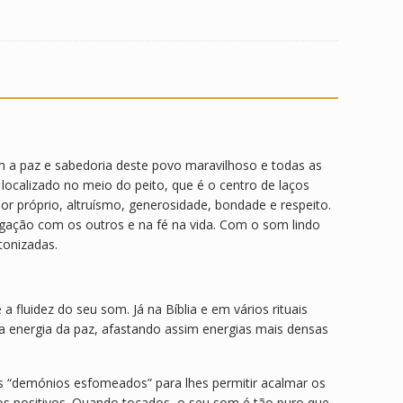
om a paz e sabedoria deste povo maravilhoso e todas as
localizado no meio do peito, que é o centro de laços
r próprio, altruísmo, generosidade, bondade e respeito.
ligação com os outros e na fé na vida. Com o som lindo
tonizadas.
 fluidez do seu som. Já na Bíblia e em vários rituais
a energia da paz, afastando assim energias mais densas
s “demónios esfomeados” para lhes permitir acalmar os
os positivos. Quando tocados, o seu som é tão puro que