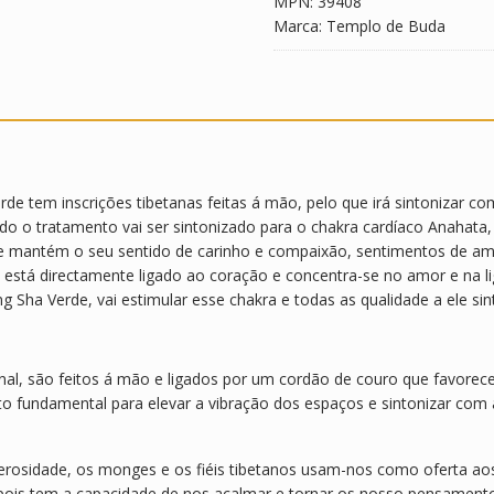
MPN:
39408
Marca:
Templo de Buda
de tem inscrições tibetanas feitas á mão, pelo que irá sintonizar c
do o tratamento vai ser sintonizado para o chakra cardíaco Anahata, 
e mantém o seu sentido de carinho e compaixão, sentimentos de amo
ra está directamente ligado ao coração e concentra-se no amor e na 
ng Sha Verde, vai estimular esse chakra e todas as qualidade a ele sin
al, são feitos á mão e ligados por um cordão de couro que favorece a
 fundamental para elevar a vibração dos espaços e sintonizar com 
rosidade, os monges e os fiéis tibetanos usam-nos como oferta ao
 pois tem a capacidade de nos acalmar e tornar os nosso pensament