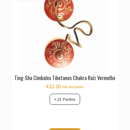
Ting-Sha Címbalos Tibetanos Chakra Raíz Vermelho
€
22.20
IVA Incluído
+
22
Pontos