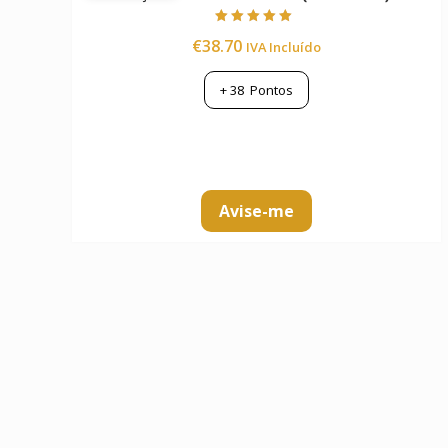
Avaliação
€
38.70
IVA Incluído
5.00
de 5
+
38
Pontos
Avise-me