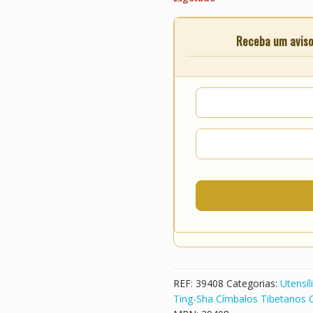
Receba um aviso 
REF:
39408
Categorias:
Utensíl
Ting-Sha Címbalos Tibetanos 