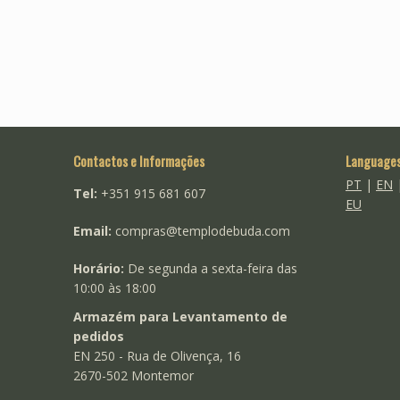
Contactos e Informações
Language
PT
|
EN
Tel:
+351 915 681 607
EU
Email:
compras@templodebuda.com
Horário:
De segunda a sexta-feira das
10:00 às 18:00
Armazém para Levantamento de
pedidos
EN 250 - Rua de Olivença, 16
2670-502 Montemor