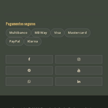
Pagamentos seguros
Multibanco
MB Way
Visa
Mastercard
PayPal
Klarna
Facebook Templo de Buda
Instagram Templo
Pinterest Templo de Buda
YouTube Templo 
WhatsApp Templo de Buda
LinkedIn Templo 