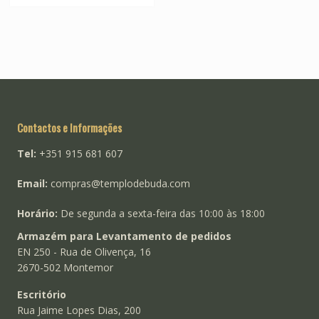
The
options
may
be
chosen
on
the
product
Contactos e Informações
page
Tel:
+351 915 681 607
Email:
compras@templodebuda.com
Horário:
De segunda a sexta-feira das 10:00 às 18:00
Armazém para Levantamento de pedidos
EN 250 - Rua de Olivença, 16
2670-502 Montemor
Escritório
Rua Jaime Lopes Dias, 200