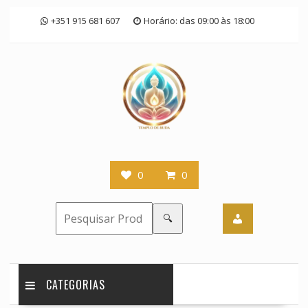
Skip
+351 915 681 607
Horário: das 09:00 às 18:00
to
content
0
0
🔍
CATEGORIAS