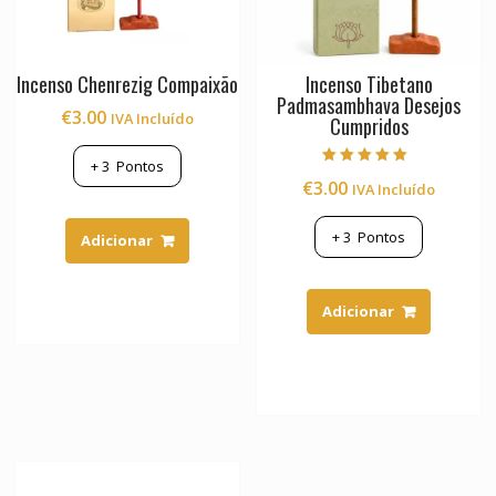
Incenso Chenrezig Compaixão
Incenso Tibetano
Padmasambhava Desejos
€
3.00
IVA Incluído
Cumpridos
+
3
Pontos
Avaliação
€
3.00
IVA Incluído
5.00
de 5
+
3
Pontos
Adicionar
Adicionar