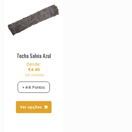
Tocha Salvia Azul
Desde:
€
4.40
IVA incluído
+
4-8
Pontos
This
product
Ver opções
has
multiple
variants.