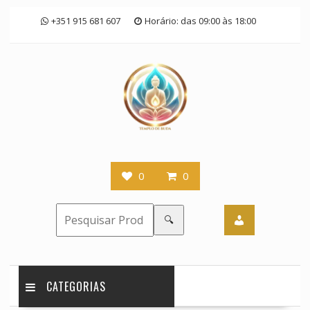
Skip
+351 915 681 607
Horário: das 09:00 às 18:00
to
content
0
0
🔍
CATEGORIAS