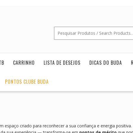
TB
CARRINHO
LISTA DE DESEJOS
DICAS DO BUDA
PONTOS CLUBE BUDA
um espaço criado para reconhecer a sua confiança e energia positiva.
ha da sua experiência — transforma-se em
pontos de mérito
que pod