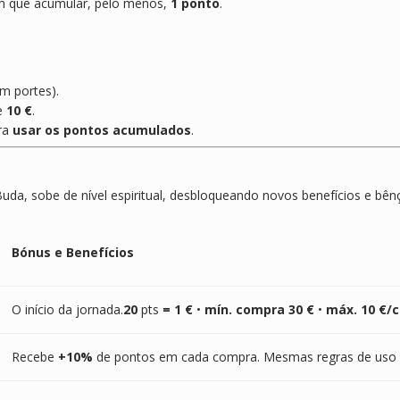
m que acumular, pelo menos,
1 ponto
.
m portes).
e
10 €
.
ra
usar os pontos acumulados
.
da, sobe de nível espiritual, desbloqueando novos benefícios e bên
Bónus e Benefícios
O início da jornada.
20
pts
= 1 €
•
mín. compra 30 €
•
máx. 10 €/
Recebe
+10%
de pontos em cada compra. Mesmas regras de uso