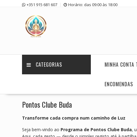
Skip
+351 915 681 607
Horário: das 09:00 às 18:00
to
content
CATEGORIAS
MINHA CONTA 
ENCOMENDAS
Pontos Clube Buda
Transforme cada compra num caminho de Luz
Seja bem-vindo ao
Programa de Pontos Clube Buda
, 
Aqui, cada gesto — desde o simples registo até à partil