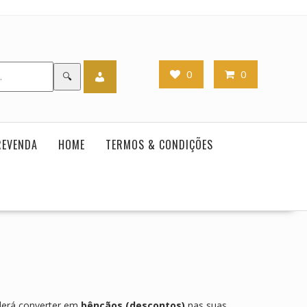
0
0
🔍
REVENDA
HOME
TERMOS & CONDIÇÕES
erá converter em
bênçãos (descontos)
nas suas