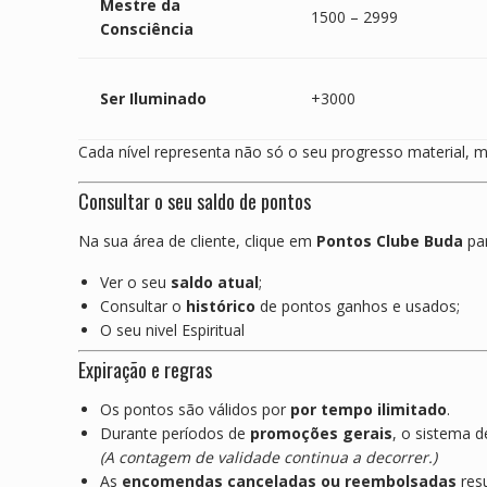
Mestre da
1500 – 2999
Consciência
Ser Iluminado
+3000
Cada nível representa não só o seu progresso material
Consultar o seu saldo de pontos
Na sua área de cliente, clique em
Pontos Clube Buda
par
Ver o seu
saldo atual
;
Consultar o
histórico
de pontos ganhos e usados;
O seu nivel Espiritual
Expiração e regras
Os pontos são válidos por
por tempo ilimitado
.
Durante períodos de
promoções gerais
, o sistema d
(A contagem de validade continua a decorrer.)
As
encomendas canceladas ou reembolsadas
res