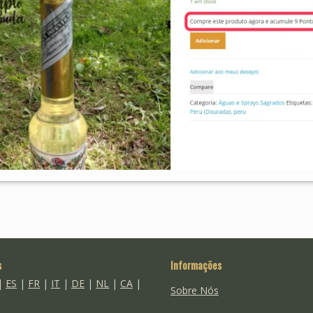
s
Informações
|
ES
|
FR
|
IT
|
DE
|
NL
|
CA
|
Sobre Nós