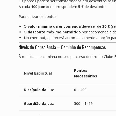
Os pontos podem ser transformados em descontos assi
A cada
100 pontos
correspondem
5 €
de desconto.
Para utilizar os pontos:
O
valor mínimo da encomenda
deve ser de
30 €
(se
O
desconto máximo permitido
por encomenda é d
No checkout, aparecerá automaticamente a opção pa
Níveis de Consciência – Caminho de Recompensas
À medida que caminha no seu percurso dentro do Clube Bu
Pontos
Nível Espiritual
Necessários
Discípulo da Luz
0 – 499
Guardião da Luz
500 – 1499