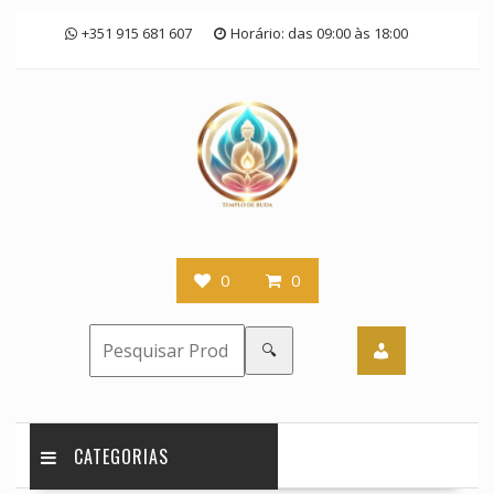
Skip
+351 915 681 607
Horário: das 09:00 às 18:00
to
content
0
0
🔍
CATEGORIAS