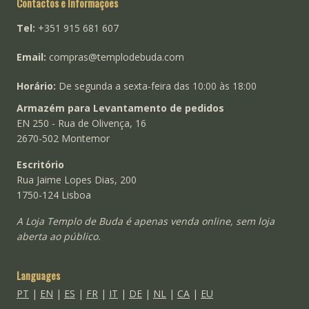
Contactos e Informações
Tel:
+351 915 681 607
Email:
compras@templodebuda.com
Horário:
De segunda a sexta-feira das 10:00 às 18:00
Armazém para Levantamento de pedidos
EN 250 - Rua de Olivença, 16
2670-502 Montemor
Escritório
Rua Jaime Lopes Dias, 200
1750-124 Lisboa
A Loja Templo de Buda é apenas venda online, sem loja
aberta ao público.
Languages
PT
|
EN
|
ES
|
FR
|
IT
|
DE
|
NL
|
CA
|
EU