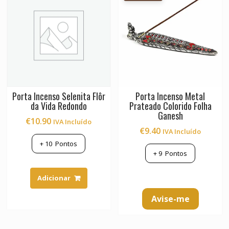
Porta Incenso Selenita Flôr
Porta Incenso Metal
da Vida Redondo
Prateado Colorido Folha
Ganesh
€
10.90
IVA Incluído
€
9.40
IVA Incluído
+
10
Pontos
+
9
Pontos
Adicionar
Avise-me