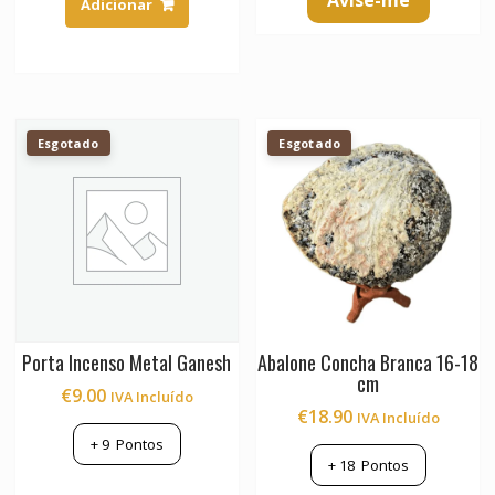
Avise-me
Adicionar
Esgotado
Esgotado
Porta Incenso Metal Ganesh
Abalone Concha Branca 16-18
cm
€
9.00
IVA Incluído
€
18.90
IVA Incluído
+
9
Pontos
+
18
Pontos