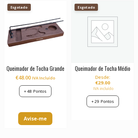
Esgotado
Esgotado
Queimador de Tocha Grande
Queimador de Tocha Médio
Desde:
€
48.00
IVA Incluído
€
29.00
IVA incluído
+
48
Pontos
+
29
Pontos
This
Avise-me
product
has
multiple