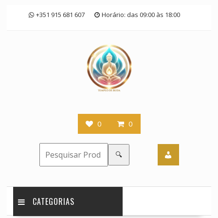
Skip
+351 915 681 607
Horário: das 09:00 às 18:00
to
content
0
0
🔍
CATEGORIAS