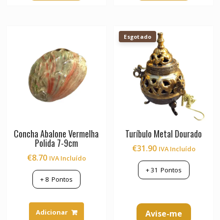
Esgotado
Concha Abalone Vermelha
Turíbulo Metal Dourado
Polida 7-9cm
€
31.90
IVA Incluído
€
8.70
IVA Incluído
+
31
Pontos
+
8
Pontos
Adicionar
Avise-me