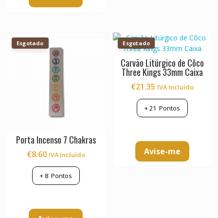
has
multiple
variants.
The
Esgotado
Esgotado
options
may
Carvão Litúrgico de Côco
be
Three Kings 33mm Caixa
chosen
€
21.35
IVA Incluído
on
the
+
21
Pontos
product
page
Porta Incenso 7 Chakras
Avise-me
€
8.60
IVA Incluído
+
8
Pontos