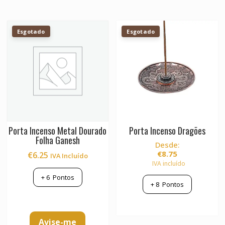
Esgotado
Esgotado
Porta Incenso Metal Dourado
Porta Incenso Dragões
Folha Ganesh
Desde:
€
8.75
€
6.25
IVA Incluído
IVA incluído
+
6
Pontos
+
8
Pontos
This
product
Avise-me