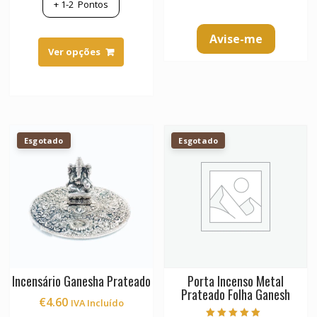
+
1-2
Pontos
This
Avise-me
product
Ver opções
has
multiple
variants.
The
options
Esgotado
Esgotado
may
be
chosen
on
the
product
page
Incensário Ganesha Prateado
Porta Incenso Metal
Prateado Folha Ganesh
€
4.60
IVA Incluído