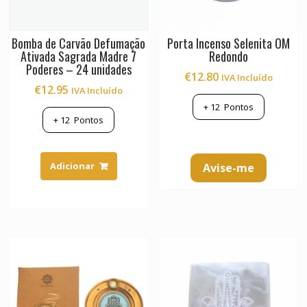
page
Bomba de Carvão Defumação
Porta Incenso Selenita OM
Ativada Sagrada Madre 7
Redondo
Poderes – 24 unidades
€
12.80
IVA Incluído
€
12.95
IVA Incluído
+
12
Pontos
+
12
Pontos
Adicionar
Avise-me