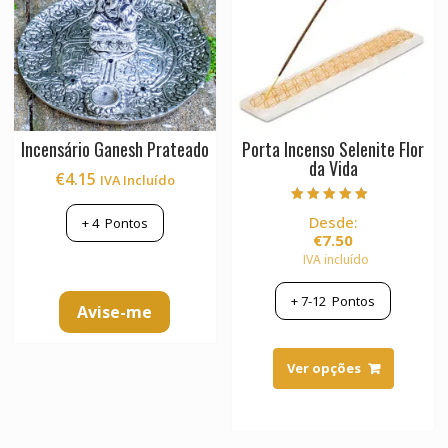
Incensário Ganesh Prateado
Porta Incenso Selenite Flor
da Vida
€
4.15
IVA Incluído
Avaliação
Desde:
+
4
Pontos
5.00
de 5
€
7.50
IVA incluído
+
7-12
Pontos
Avise-me
This
product
Ver opções
has
multiple
variants.