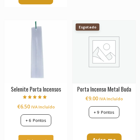
Esgotado
Selenite Porta Incensos
Porta Incenso Metal Buda
€
9.00
IVA Incluído
Avaliação
€
6.50
IVA Incluído
5.00
de 5
+
9
Pontos
+
6
Pontos