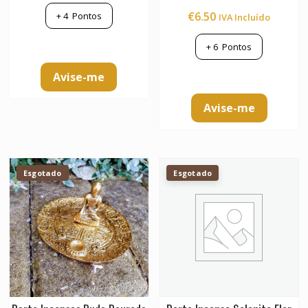
Avaliação
€
6.50
+
4
Pontos
IVA Incluído
5.00
de 5
+
6
Pontos
Avise-me
Avise-me
Esgotado
Esgotado