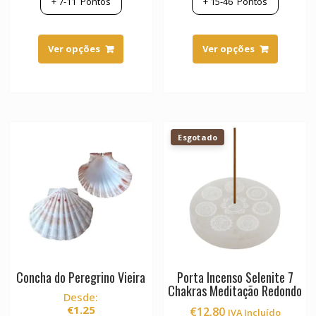
+
7-11
Pontos
+
15-46
Pontos
This
This
product
product
Ver opções
Ver opções
has
has
multiple
multiple
variants.
variants.
The
The
options
options
Esgotado
may
may
be
be
chosen
chosen
on
on
the
the
product
product
page
page
Concha do Peregrino Vieira
Porta Incenso Selenite 7
Chakras Meditação Redondo
Desde:
€
1.25
€
12.80
IVA Incluído