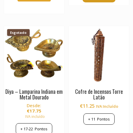
Esgotado
Diya – Lamparina Indiana em
Cofre de Incensos Torre
Metal Dourado
Latão
Desde:
€
11.25
IVA Incluído
€
17.75
IVA incluído
+
11
Pontos
+
17-22
Pontos