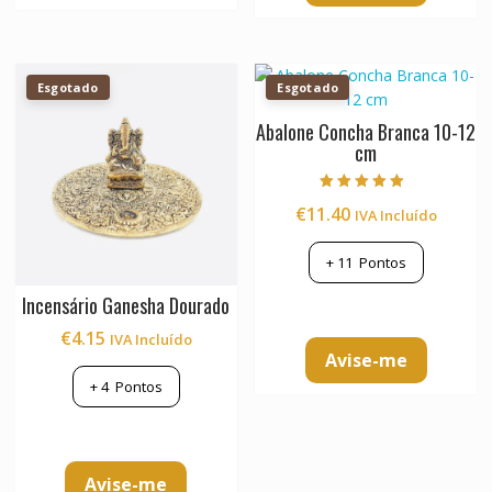
Esgotado
Esgotado
Abalone Concha Branca 10-12
cm
Avaliação
€
11.40
IVA Incluído
5.00
de 5
+
11
Pontos
Incensário Ganesha Dourado
€
4.15
IVA Incluído
Avise-me
+
4
Pontos
Avise-me