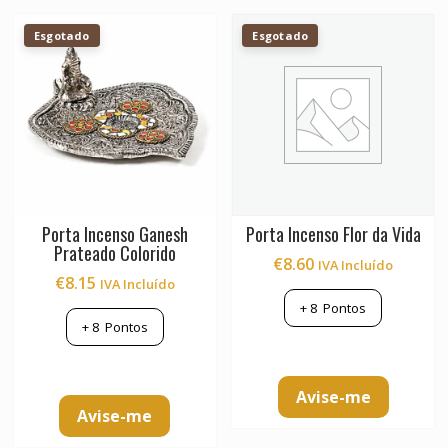
Esgotado
Esgotado
Porta Incenso Ganesh
Porta Incenso Flor da Vida
Prateado Colorido
€
8.60
IVA Incluído
€
8.15
IVA Incluído
+
8
Pontos
+
8
Pontos
Avise-me
Avise-me