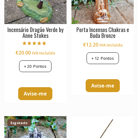
Incensário Dragão Verde by
Porta Incensos Chakras e
Anne Stokes
Buda Bronze
€
12.20
IVA Incluído
Avaliação
€
20.00
IVA Incluído
5.00
de 5
+
12
Pontos
+
20
Pontos
Avise-me
Avise-me
Esgotado