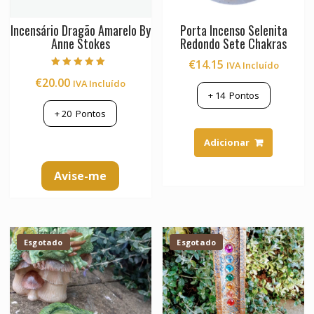
Incensário Dragão Amarelo By
Porta Incenso Selenita
Anne Stokes
Redondo Sete Chakras
€
14.15
IVA Incluído
Avaliação
€
20.00
IVA Incluído
5.00
de 5
+
14
Pontos
+
20
Pontos
Adicionar
Avise-me
Esgotado
Esgotado