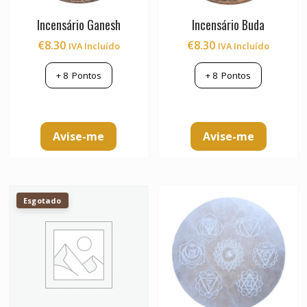
Incensário Ganesh
Incensário Buda
€
8.30
€
8.30
IVA Incluído
IVA Incluído
+
8
Pontos
+
8
Pontos
Avise-me
Avise-me
Esgotado