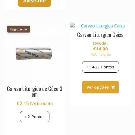
Avise-me
Esgotado
Carvao Liturgico Caixa
Desde:
€
14.00
IVA incluído
+
14-23
Pontos
This
product
Ver opções
Carvao Liturgico de Côco 3
has
cm
multiple
€
2.15
IVA Incluído
variants.
The
+
2
Pontos
options
may
be