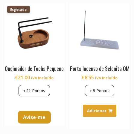
variants.
Esgotado
The
options
may
be
chosen
on
the
product
page
Queimador de Tocha Pequeno
Porta Incenso de Selenita OM
€
21.00
€
8.55
IVA Incluído
IVA Incluído
+
21
Pontos
+
8
Pontos
Adicionar
Avise-me