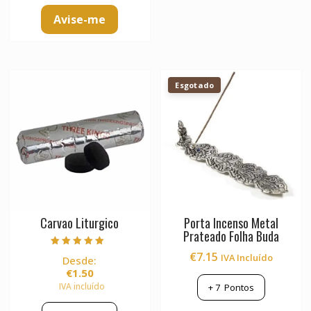
chosen
Avise-me
on
the
product
page
Esgotado
Carvao Liturgico
Porta Incenso Metal
Prateado Folha Buda
Avaliação
€
7.15
IVA Incluído
Desde:
5.00
de 5
€
1.50
IVA incluído
+
7
Pontos