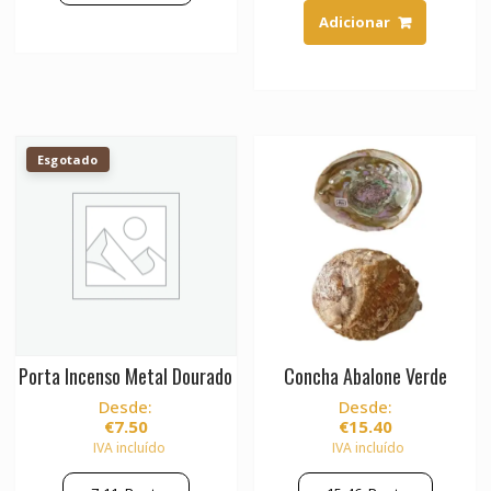
Adicionar
This
product
has
multiple
variants.
The
Esgotado
options
may
be
chosen
on
the
product
page
Porta Incenso Metal Dourado
Concha Abalone Verde
Desde:
Desde:
€
7.50
€
15.40
IVA incluído
IVA incluído