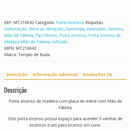
e
u
n
l
i
i
t
REF:
MT210642
Categoria:
Porta Incensos
Etiquetas:
e
Defumação
,
Eleva as vibrações
,
harmonia
,
incensário
,
Incenso
,
R
Mão de Fátima
,
Paz interior
,
Porta Incenso
,
Porta Incenso de
e
Madeira Mão de Fatima
,
reflexão
d
MPN:
MT210642
o
Marca:
Templo de Buda
n
d
a
Descrição
Informação adicional
Avaliações (0)
G
a
Descrição
n
e
Porta Incenso de madeira com placa de metal com Mão de
s
Fátima.
h
a
Este porta incenso possui espaço para acender 5 varetas de
incensos e um para incenso em cone.