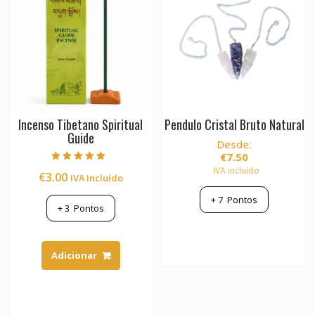
Incenso Tibetano Spiritual
Pendulo Cristal Bruto Natural
Guide
Desde:
€
7.50
Avaliação
IVA incluído
€
3.00
IVA Incluído
5.00
de 5
+
7
Pontos
+
3
Pontos
This
product
Adicionar
has
multiple
variants.
The