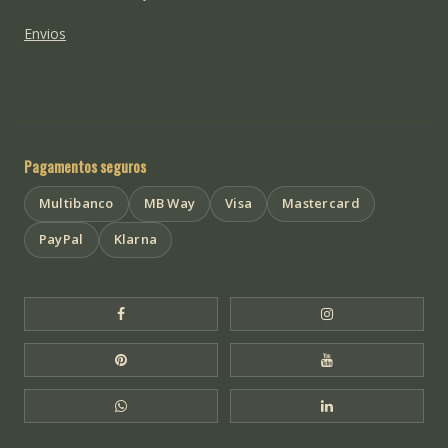
Envios
Pagamentos seguros
Multibanco
MB Way
Visa
Mastercard
PayPal
Klarna
Facebook Templo de Buda
Instagram Templo
Pinterest Templo de Buda
YouTube Templo 
WhatsApp Templo de Buda
LinkedIn Templo 