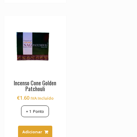
options
may
be
chosen
on
the
product
page
Incenso Cone Golden
Patchouli
€
1.60
IVA Incluído
+
1
Ponto
Adicionar