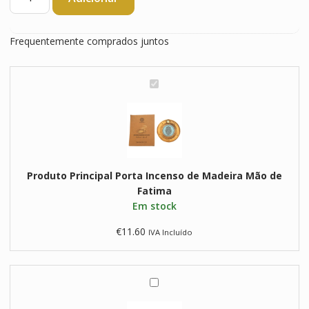
de
Porta
Incenso
Frequentemente comprados juntos
de
Madeira
Mão
P
de
o
Fatima
r
t
a
I
Produto Principal
Porta Incenso de Madeira Mão de
n
Fatima
c
Em stock
e
n
€
11.60
IVA Incluído
s
o
d
e
I
M
n