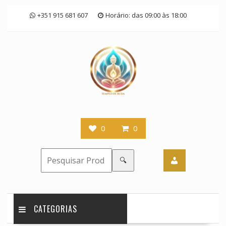
Skip
+351 915 681 607
Horário: das 09:00 às 18:00
to
content
0
0
🔍
CATEGORIAS