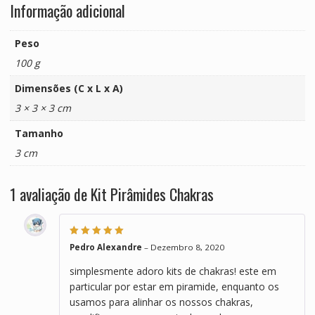
Informação adicional
Peso
100 g
Dimensões (C x L x A)
3 × 3 × 3 cm
Tamanho
3 cm
1 avaliação de
Kit Pirâmides Chakras
Avaliação
5
de
Pedro Alexandre
–
Dezembro 8, 2020
5
simplesmente adoro kits de chakras! este em
particular por estar em piramide, enquanto os
usamos para alinhar os nossos chakras,