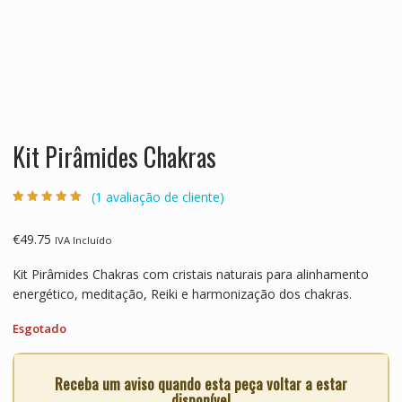
Kit Pirâmides Chakras
(
1
avaliação de cliente)
Classificado
1
com
5.00
em 5
com base em
€
49.75
IVA Incluído
classificação
de cliente
Kit Pirâmides Chakras com cristais naturais para alinhamento
energético, meditação, Reiki e harmonização dos chakras.
Esgotado
Receba um aviso quando esta peça voltar a estar
disponível