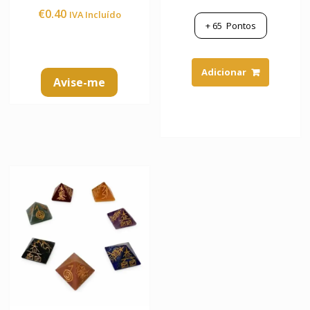
Avaliação
€
0.40
IVA Incluído
5.00
de 5
+
65
Pontos
Adicionar
Avise-me