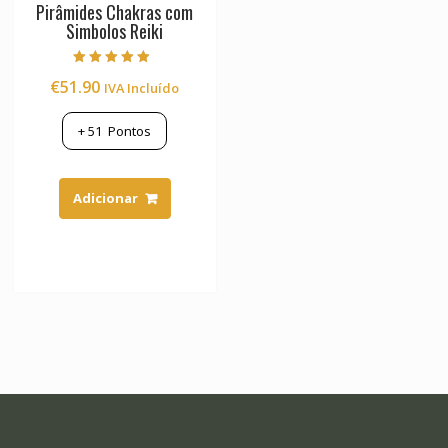
Pirâmides Chakras com
Simbolos Reiki
Avaliação
€
51.90
IVA Incluído
5.00
de 5
+
51
Pontos
Adicionar