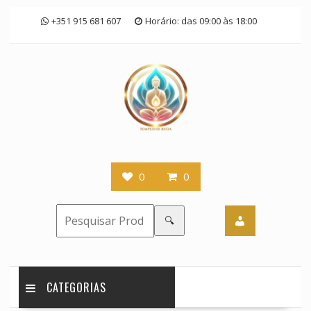
Skip
+351 915 681 607
Horário: das 09:00 às 18:00
to
content
0
0
🔍
CATEGORIAS