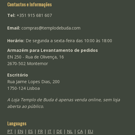
Contactos e Informações
Tel:
+351 915 681 607
Email:
compras@templodebuda.com
Horário:
De segunda a sexta-feira das 10:00 às 18:00
Armazém para Levantamento de pedidos
EN 250 - Rua de Olivença, 16
2670-502 Montemor
Escritório
Rua Jaime Lopes Dias, 200
1750-124 Lisboa
A Loja Templo de Buda é apenas venda online, sem loja
aberta ao público.
Languages
PT
|
EN
|
ES
|
FR
|
IT
|
DE
|
NL
|
CA
|
EU