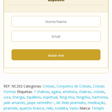
Avise-me
REF:
NC292
Categorias:
Cristais
,
Conjuntos de Cristais
,
Cristais
Formas
Etiquetas:
7 chakras
,
agata
,
ametista
,
chakras
,
cristais
,
cura
,
Energia
,
Equilibrio
,
espiritual
,
feng shui
,
fengshui
,
harmonia
,
jade amarelo
,
jaspe vermelho~
,
Kit Reiki piramides
,
meditação
,
piramide
,
quartzo branco
,
reiki
,
sodalita
,
Vastu
Marca:
Templo