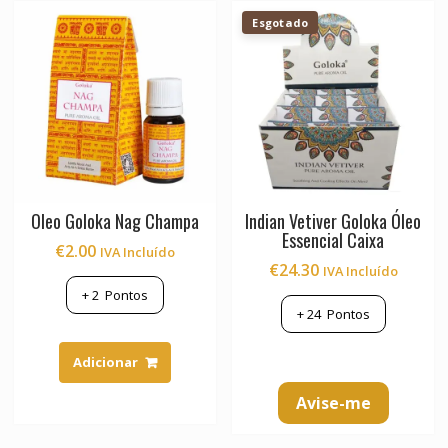
Esgotado
Oleo Goloka Nag Champa
Indian Vetiver Goloka Óleo
Essencial Caixa
€
2.00
IVA Incluído
€
24.30
IVA Incluído
+
2
Pontos
+
24
Pontos
Adicionar
Avise-me