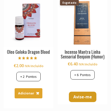
Esgotado
Oleo Goloka Dragon Blood
Incenso Mantra Linha
Sensorial Benjoim (Humor)
Avaliação
€
6.40
IVA Incluído
€
2.00
IVA Incluído
5.00
de 5
+
6
Pontos
+
2
Pontos
Adicionar
Avise-me