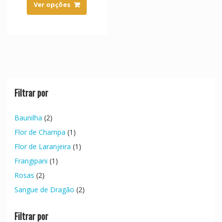
product
Ver opções
has
multiple
variants.
The
options
may
be
chosen
Filtrar por
on
the
Baunilha
(2)
product
Flor de Champa
(1)
page
Flor de Laranjeira
(1)
Frangipani
(1)
Rosas
(2)
Sangue de Dragão
(2)
Filtrar por