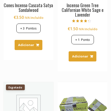
Cones Incenso Cascata Satya
Incenso Green Tree
Sandalwood
Californian White Sage e
Lavender
€
3.50
IVA Incluído
Avaliação
€
1.50
+
3
Pontos
IVA Incluído
4.00
de 5
+
1
Ponto
Adicionar
Adicionar
Esgotado