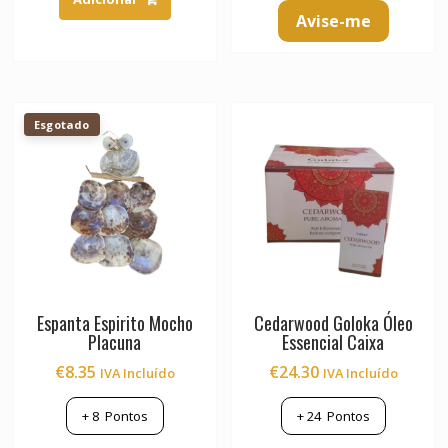
Avise-me
Esgotado
Espanta Espirito Mocho
Cedarwood Goloka Óleo
Placuna
Essencial Caixa
€
8.35
€
24.30
IVA Incluído
IVA Incluído
+
8
Pontos
+
24
Pontos