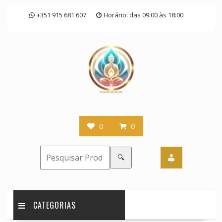
Skip
+351 915 681 607
Horário: das 09:00 às 18:00
to
content
0
0
🔍
CATEGORIAS