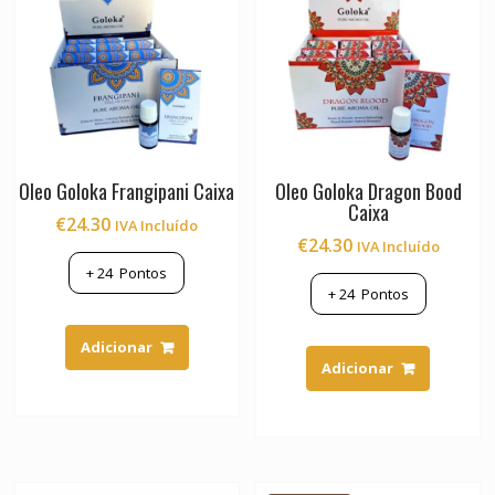
Oleo Goloka Frangipani Caixa
Oleo Goloka Dragon Bood
Caixa
€
24.30
IVA Incluído
€
24.30
IVA Incluído
+
24
Pontos
+
24
Pontos
Adicionar
Adicionar