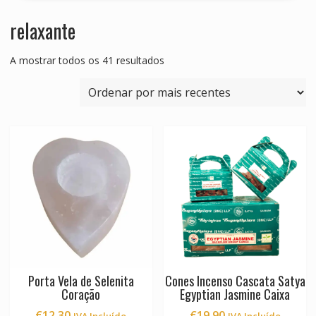
relaxante
Ordenado
A mostrar todos os 41 resultados
por
mais
recentes
Porta Vela de Selenita
Cones Incenso Cascata Satya
Coração
Egyptian Jasmine Caixa
€
12.30
€
19.90