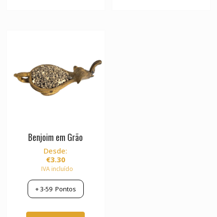
Benjoim em Grão
Desde:
€
3.30
IVA incluído
+
3-59
Pontos
This