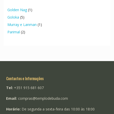
Golden Nag
(1)
Goloka
(5)
Murray e Lanman
(1)
Parimal
(2)
Contactos e Informações
Tel:
+351 915 681 607
Email:
compras@templodebuda.com
Horário:
De segunda a sexta-feira das 10:00 às 18:00