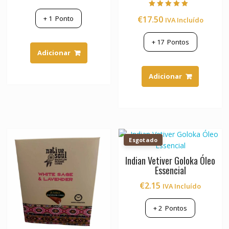
Avaliação
€
17.50
+
1
Ponto
IVA Incluído
5.00
de 5
+
17
Pontos
Adicionar
Adicionar
Esgotado
Indian Vetiver Goloka Óleo
Essencial
€
2.15
IVA Incluído
+
2
Pontos