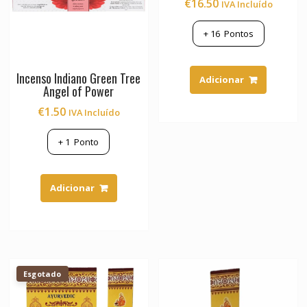
€
16.50
IVA Incluído
+
16
Pontos
Incenso Indiano Green Tree
Adicionar
Angel of Power
€
1.50
IVA Incluído
+
1
Ponto
Adicionar
Esgotado