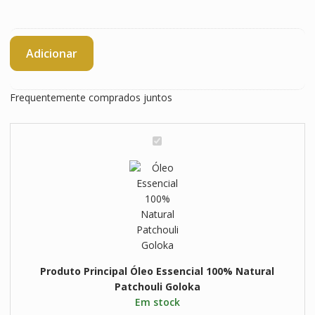
Quantidade
Adicionar
de
Óleo
Essencial
Frequentemente comprados juntos
100%
Natural
Patchouli
Ó
Goloka
l
e
o
E
s
s
e
n
Produto Principal
Óleo Essencial 100% Natural
c
Patchouli Goloka
i
Em stock
a