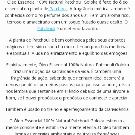
Óleo Essencial 100% Natural Patchouli Goloka é feito do óleo
r
essencial da planta de
Patchouli
. A fragrância exótica também é
a
conhecida como “o perfume dos anos 60”. Tem um aroma rico,
V
terroso e amadeirado com um toque frutado quase oculto. O
i
Patchouli
é um eterno favorito.
d
a
A planta de Patchouli é bem conhecida pelos seus atributos
mágicos e tem sido usada há muito tempo para fins medicinais
e espirituais. Ajuda no enraizamento e equilíbrio das emoções.
Espiritualmente, Óleo Essencial 100% Natural Patchouli Goloka
traz uma noção da sacralidade da vida. É também uma
fragrância de ação, sabendo que nenhum ideal ocorrerá a
menos que dê os primeiros passos para que isso aconteça. Isso
nos lembra que sentar-se em silêncio debaixo de uma árvore é
bom, se houver propósito; o propósito de conhecer e apreciar.
Também é usado no treino e aperfeiçoamento da Clarividência.
O Óleo Essencial 100% Natural Patchouli Goloka estimula a
mente consciente e estabiliza a mente etérica. O óleo também
limpa as energias ambientais e neutraliza frequências