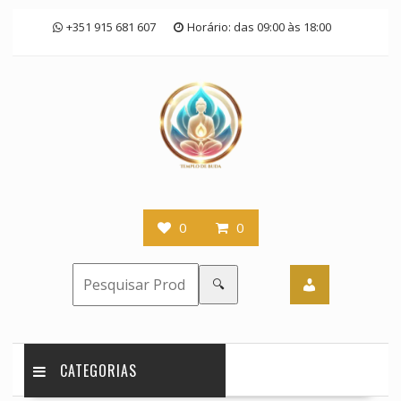
Skip
+351 915 681 607
Horário: das 09:00 às 18:00
to
content
0
0
🔍
CATEGORIAS