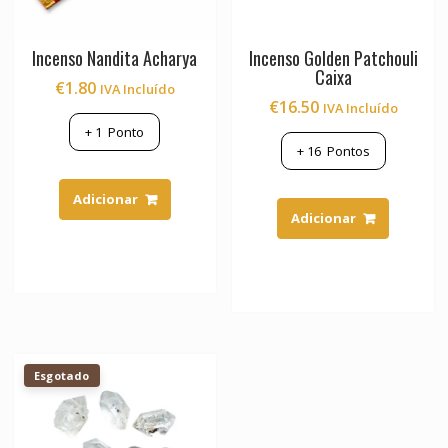
Incenso Nandita Acharya
Incenso Golden Patchouli
Caixa
€
1.80
IVA Incluído
€
16.50
IVA Incluído
+
1
Ponto
+
16
Pontos
Adicionar
Adicionar
Esgotado