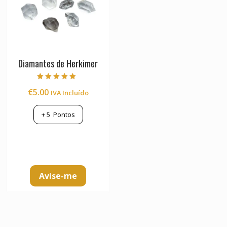
Diamantes de Herkimer
Avaliação
€
5.00
IVA Incluído
5.00
de 5
+
5
Pontos
Avise-me