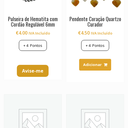
page
page
Pulseira de Hematita com
Pendente Coração Quartzo
Cordão Regulável 6mm
Curador
€
4.00
€
4.50
IVA Incluído
IVA Incluído
+
4
Pontos
+
4
Pontos
Adicionar
Avise-me