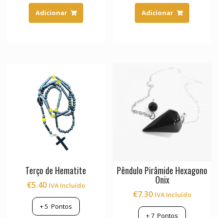
Adicionar
Adicionar
Terço de Hematite
Pêndulo Pirâmide Hexagono
Onix
€
5.40
IVA Incluído
€
7.30
IVA Incluído
+
5
Pontos
+
7
Pontos