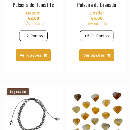
Pulseira de Hematite
Pulseira de Granada
Desde:
Desde:
€
2.00
€
5.00
IVA incluído
IVA incluído
+
2
Pontos
+
5-11
Pontos
This
This
product
product
Ver opções
Ver opções
has
has
multiple
multiple
variants.
variants.
The
The
options
options
Esgotado
may
may
be
be
chosen
chosen
on
on
the
the
product
product