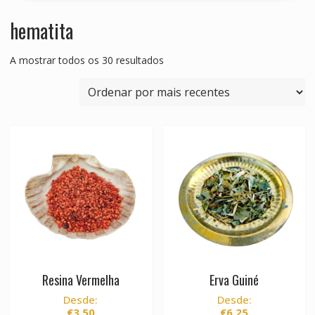
hematita
Ordenado
A mostrar todos os 30 resultados
por
mais
recentes
Resina Vermelha
Erva Guiné
Desde:
Desde:
€
3.50
€
6.25