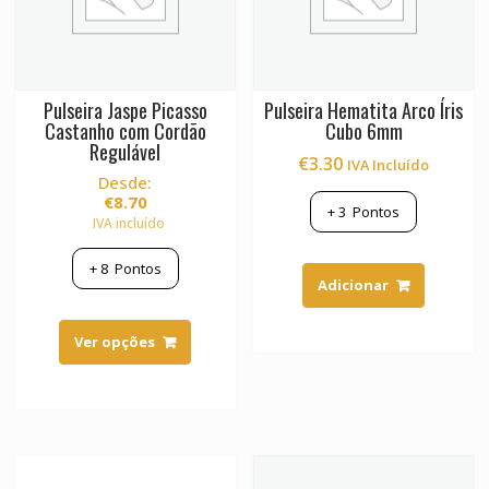
Pulseira Jaspe Picasso
Pulseira Hematita Arco Íris
Castanho com Cordão
Cubo 6mm
Regulável
€
3.30
IVA Incluído
Desde:
€
8.70
+
3
Pontos
IVA incluído
+
8
Pontos
Adicionar
This
product
Ver opções
has
multiple
variants.
The
options
may