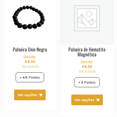
be
chosen
on
the
product
page
Pulseira Onix Negra
Pulseira de Hematite
Magnética
Desde:
€
4.35
Desde:
€
4.00
IVA incluído
IVA incluído
+
4-8
Pontos
+
4
Pontos
This
This
product
Ver opções
product
Ver opções
has
has
multiple
multiple
variants.
variants.