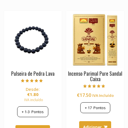
The
The
options
options
may
may
be
be
chosen
chosen
on
on
the
the
product
product
page
page
Pulseira de Pedra Lava
Incenso Parimal Pure Sandal
Caixa
Avaliação
Desde:
5.00
Avaliação
de 5
€
1.80
€
17.50
IVA Incluído
5.00
de 5
IVA incluído
+
17
Pontos
+
1-3
Pontos
This
Adicionar