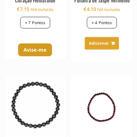
€
7.15
€
4.10
IVA Incluído
IVA Incluído
+
7
Pontos
+
4
Pontos
Adicionar
Avise-me