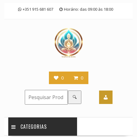
Skip
+351 915 681 607
Horário: das 09:00 às 18:00
to
content
0
0
🔍
CATEGORIAS