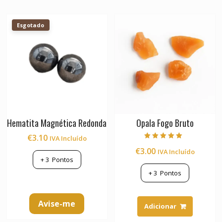
Esgotado
Hematita Magnética Redonda
Opala Fogo Bruto
€
3.10
IVA Incluído
Avaliação
€
3.00
IVA Incluído
5.00
de 5
+
3
Pontos
+
3
Pontos
Avise-me
Adicionar