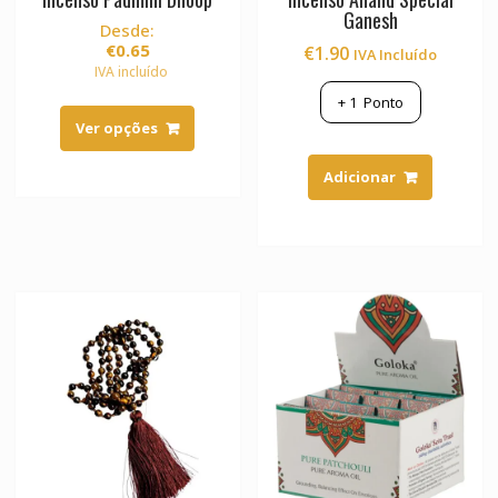
Ganesh
Desde:
€
0.65
€
1.90
IVA Incluído
IVA incluído
This
+
1
Ponto
product
Ver opções
has
multiple
Adicionar
variants.
The
options
may
be
chosen
on
the
product
page