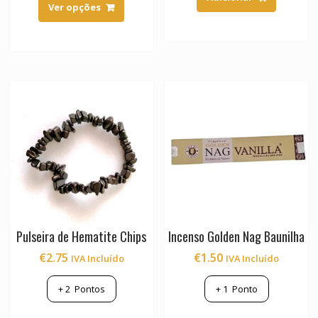
product
Ver opções
has
multiple
variants.
The
options
may
be
chosen
on
the
product
page
Pulseira de Hematite Chips
Incenso Golden Nag Baunilha
€
2.75
€
1.50
IVA Incluído
IVA Incluído
+
2
Pontos
+
1
Ponto