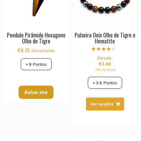
the
product
page
Pendulo Pirâmide Hexagono
Pulseira Onix Olho de Tigre e
Olho de Tigre
Hematite
€
8.35
IVA Incluído
Avaliação
Desde:
4.00
de 5
€
3.50
+
8
Pontos
IVA incluído
+
3-6
Pontos
Avise-me
This
product
Ver opções
has
multiple
variants.
The
options