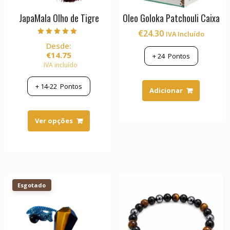
JapaMala Olho de Tigre
Oleo Goloka Patchouli Caixa
€
24.30
IVA Incluído
Avaliação
Desde:
5.00
de 5
€
14.75
+
24
Pontos
IVA incluído
+
14-22
Pontos
Adicionar
This
product
Ver opções
has
multiple
variants.
The
options
Esgotado
may
be
chosen
on