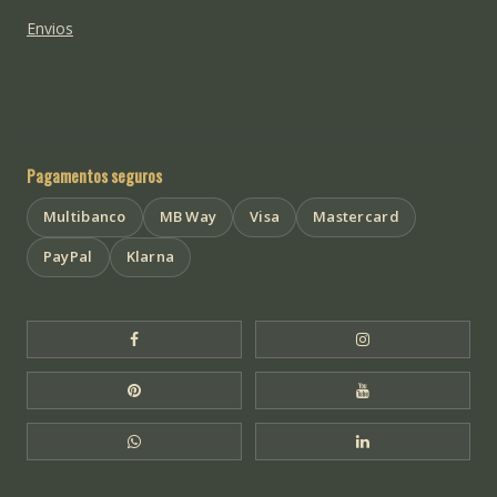
Envios
Pagamentos seguros
Multibanco
MB Way
Visa
Mastercard
PayPal
Klarna
Facebook Templo de Buda
Instagram Templo
Pinterest Templo de Buda
YouTube Templo 
WhatsApp Templo de Buda
LinkedIn Templo 