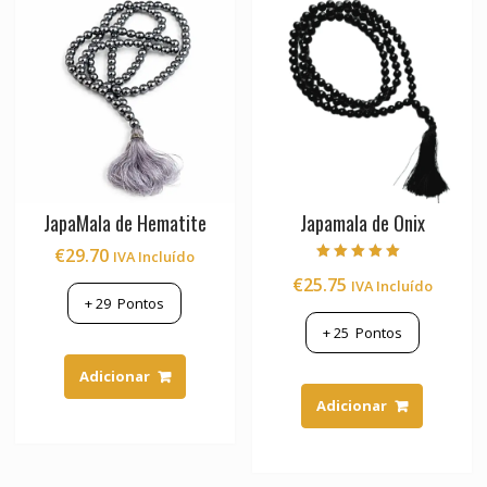
may
be
chosen
on
the
product
page
JapaMala de Hematite
Japamala de Onix
€
29.70
IVA Incluído
Avaliação
€
25.75
IVA Incluído
5.00
de 5
+
29
Pontos
+
25
Pontos
Adicionar
Adicionar