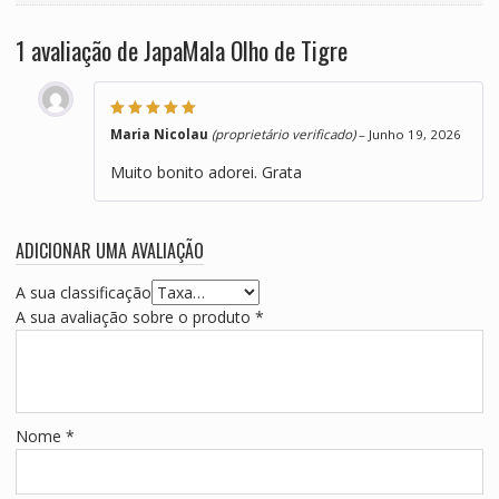
1 avaliação de
JapaMala Olho de Tigre
Avaliação
5
de
Maria Nicolau
(proprietário verificado)
–
Junho 19, 2026
5
Muito bonito adorei. Grata
ADICIONAR UMA AVALIAÇÃO
A sua classificação
A sua avaliação sobre o produto
*
Nome
*