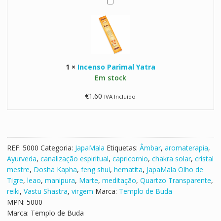
o
I
d
n
e
c
T
e
i
n
g
s
r
1
×
Incenso Parimal Yatra
o
e
Em stock
P
a
€
1.60
IVA Incluído
r
i
m
a
l
REF:
5000
Categoria:
JapaMala
Etiquetas:
Âmbar
,
aromaterapia
,
Y
Ayurveda
,
canalização espiritual
,
capricornio
,
chakra solar
,
cristal
a
mestre
,
Dosha Kapha
,
feng shui
,
hematita
,
JapaMala Olho de
t
Tigre
,
leao
,
manipura
,
Marte
,
meditação
,
Quartzo Transparente
,
r
reiki
,
Vastu Shastra
,
virgem
Marca:
Templo de Buda
a
MPN:
5000
Marca:
Templo de Buda