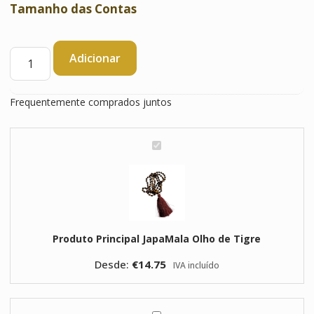
Tamanho das Contas
Quantidade
Adicionar
de
JapaMala
Olho
Frequentemente comprados juntos
de
Tigre
J
a
p
a
M
a
Produto Principal
JapaMala Olho de Tigre
l
a
Desde:
€
14.75
IVA incluído
O
l
h