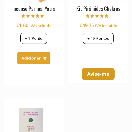
Incenso Parimal Yatra
Kit Pirâmides Chakras
Avaliação
Avaliação
€
1.60
€
49.75
IVA Incluído
IVA Incluído
5.00
5.00
de 5
de 5
+
1
Ponto
+
49
Pontos
Adicionar
Avise-me