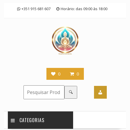
Skip
+351 915 681 607
Horário: das 09:00 às 18:00
to
content
0
0
🔍
CATEGORIAS