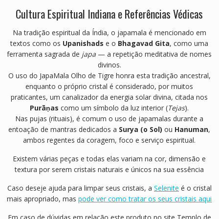
Cultura Espiritual Indiana e Referências Védicas
Na tradição espiritual da Índia, o japamala é mencionado em
textos como os
Upanishads
e o
Bhagavad Gita
, como uma
ferramenta sagrada de
japa
— a repetição meditativa de nomes
divinos.
O uso do JapaMala Olho de Tigre honra esta tradição ancestral,
enquanto o próprio cristal é considerado, por muitos
praticantes, um canalizador da energia solar divina, citada nos
Purāṇas
como um símbolo da luz interior (
Tejas
).
Nas pujas (rituais), é comum o uso de japamalas durante a
entoação de mantras dedicados a
Surya (o Sol)
ou
Hanuman
,
ambos regentes da coragem, foco e serviço espiritual.
Existem várias peças e todas elas variam na cor, dimensão e
textura por serem cristais naturais e únicos na sua essência
Caso deseje ajuda para limpar seus cristais, a
Selenite
é o cristal
mais apropriado, mas
pode ver como tratar os seus cristais aqui
Em caso de dúvidas em relação este produto no site Templo de