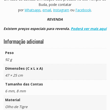
Buda, pode contatar
por
Whatsapp
,
email
,
Instagram
ou
Facebook
.
REVENDA
Existem preços especiais para revenda.
Poderá ver mais aqui
Informação adicional
Peso
92 g
Dimensões (C x L x A)
47 × 25 cm
Tamanho das Contas
6 mm, 8 mm
Material
Olho de Tigre