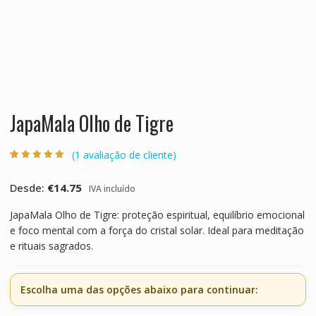
JapaMala Olho de Tigre
(
1
avaliação de cliente)
Classificado
1
com
5.00
em 5
com base em
Desde:
€
14.75
IVA incluído
classificação
de cliente
JapaMala Olho de Tigre: proteção espiritual, equilíbrio emocional
e foco mental com a força do cristal solar. Ideal para meditação
e rituais sagrados.
Escolha uma das opções abaixo para continuar: