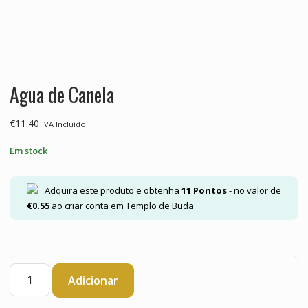
Agua de Canela
€
11.40
IVA Incluído
Em stock
Adquira este produto e obtenha
11
Pontos
- no valor de
€
0.55
ao criar conta em Templo de Buda
Quantidade
Adicionar
de
Agua