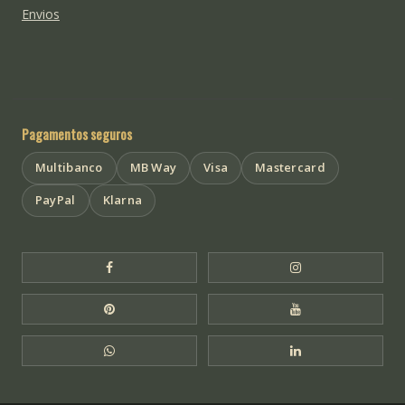
Envios
Pagamentos seguros
Multibanco
MB Way
Visa
Mastercard
PayPal
Klarna
Facebook Templo de Buda
Instagram Templo
Pinterest Templo de Buda
YouTube Templo 
WhatsApp Templo de Buda
LinkedIn Templo 