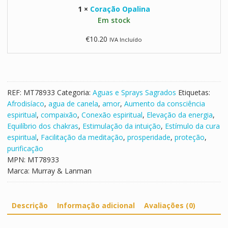
ç
1
×
Coração Opalina
ã
Em stock
o
O
€
10.20
IVA Incluído
p
a
l
i
REF:
MT78933
Categoria:
Aguas e Sprays Sagrados
Etiquetas:
n
Afrodisíaco
,
agua de canela
,
amor
,
Aumento da consciência
a
espiritual
,
compaixão
,
Conexão espiritual
,
Elevação da energia
,
Equilíbrio dos chakras
,
Estimulação da intuição
,
Estímulo da cura
espiritual
,
Facilitação da meditação
,
prosperidade
,
proteção
,
purificação
MPN:
MT78933
Marca:
Murray & Lanman
Descrição
Informação adicional
Avaliações (0)