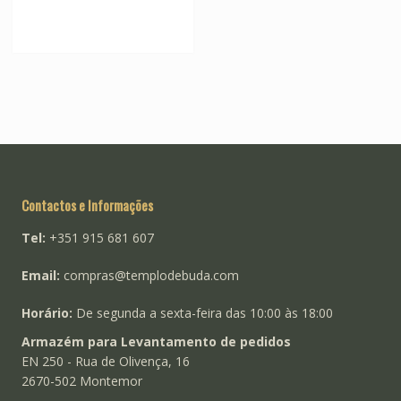
multiple
variants.
The
options
may
be
chosen
on
the
product
Contactos e Informações
page
Tel:
+351 915 681 607
Email:
compras@templodebuda.com
Horário:
De segunda a sexta-feira das 10:00 às 18:00
Armazém para Levantamento de pedidos
EN 250 - Rua de Olivença, 16
2670-502 Montemor