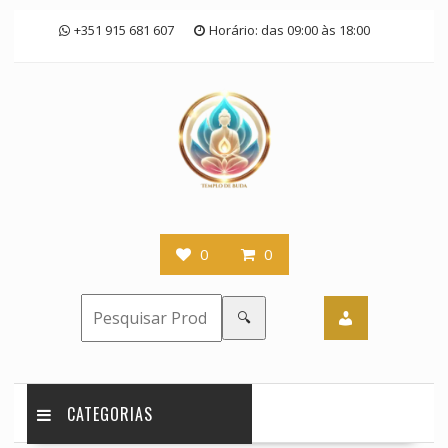
Skip
+351 915 681 607
Horário: das 09:00 às 18:00
to
content
0
0
🔍
CATEGORIAS