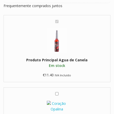
de
Frequentemente comprados juntos
Canela
A
g
u
a
d
e
C
Produto Principal
Agua de Canela
a
Em stock
n
e
€
11.40
IVA Incluído
l
a
C
o
r
a