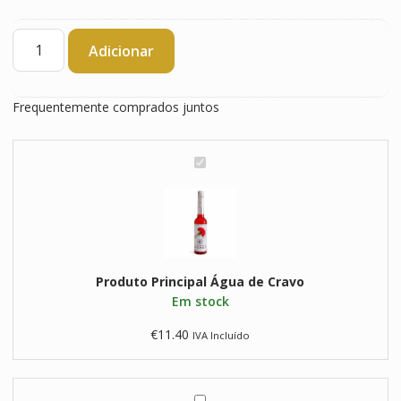
Quantidade
Adicionar
de
Água
de
Frequentemente comprados juntos
Cravo
Á
g
u
a
d
e
Produto Principal
C
Água de Cravo
Em stock
r
a
€
11.40
IVA Incluído
v
o