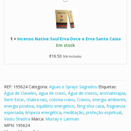
I
n
c
e
n
s
1
×
Incenso Native Soul Erva Doce e Erva Santa Caixa
o
Em stock
N
a
€
16.50
IVA Incluído
t
i
v
e
S
REF:
195624
Categoria:
Aguas e Sprays Sagrados
Etiquetas:
o
Água de Claveles
,
agua de cravo
,
Água de cravos
,
aromaterapia
,
u
Bem Estar
,
chakra raiz
,
colonia cravo
,
Cravos
,
energia ambiente
,
l
energia positiva
,
equilibrio energetico
,
feng shui casa
,
fragrancia
E
especiada
,
limpeza energética
,
meditação
,
proteção espiritual
,
r
Vastu Shastra
Marca:
Murray e Lanman
v
MPN:
195624
a