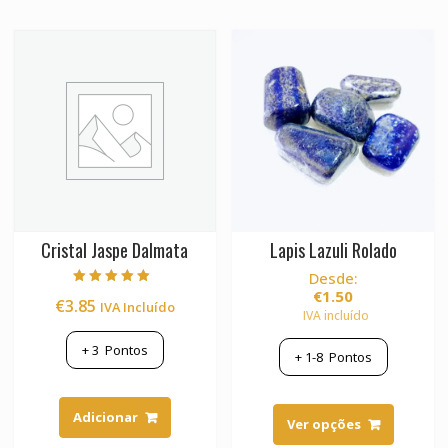
Cristal Jaspe Dalmata
Lapis Lazuli Rolado
Desde:
€
1.50
Avaliação
€
3.85
IVA Incluído
5.00
IVA incluído
de 5
+
3
Pontos
+
1-8
Pontos
This
Adicionar
product
Ver opções
has