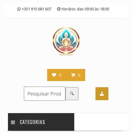
Skip
+351 915 681 607
Horário: das 09:00 às 18:00
to
content
0
0
🔍
CATEGORIAS