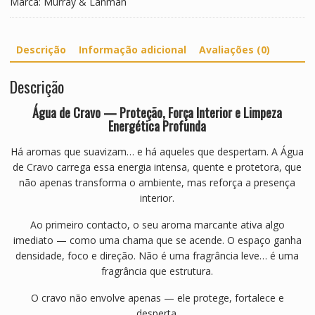
Marca:
Murray & Lanman
D
o
c
Descrição
Informação adicional
Avaliações (0)
e
e
Descrição
E
r
Água de Cravo — Proteção, Força Interior e Limpeza
v
Energética Profunda
a
S
Há aromas que suavizam… e há aqueles que despertam. A Água
a
de Cravo carrega essa energia intensa, quente e protetora, que
n
não apenas transforma o ambiente, mas reforça a presença
t
interior.
a
Ao primeiro contacto, o seu aroma marcante ativa algo
C
imediato — como uma chama que se acende. O espaço ganha
a
densidade, foco e direção. Não é uma fragrância leve… é uma
i
fragrância que estrutura.
x
a
O cravo não envolve apenas — ele protege, fortalece e
desperta.