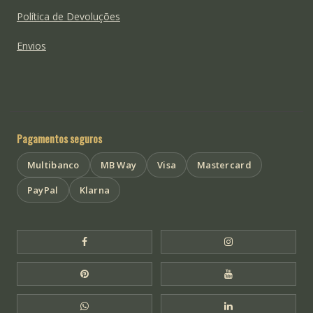
Política de Devoluções
Envios
Pagamentos seguros
Multibanco
MB Way
Visa
Mastercard
PayPal
Klarna
Facebook Templo de Buda
Instagram Templo
Pinterest Templo de Buda
YouTube Templo 
WhatsApp Templo de Buda
LinkedIn Templo 