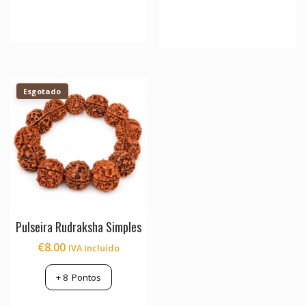
multiple
variants.
The
options
may
be
Esgotado
chosen
on
the
product
page
Pulseira Rudraksha Simples
€
8.00
IVA Incluído
+
8
Pontos