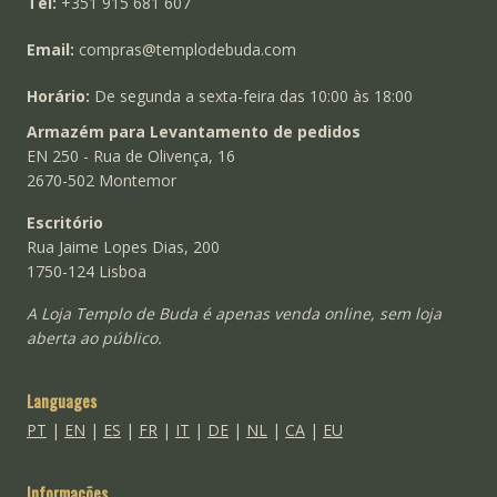
Tel:
+351 915 681 607
Email:
compras@templodebuda.com
Horário:
De segunda a sexta-feira das 10:00 às 18:00
Armazém para Levantamento de pedidos
EN 250 - Rua de Olivença, 16
2670-502 Montemor
Escritório
Rua Jaime Lopes Dias, 200
1750-124 Lisboa
A Loja Templo de Buda é apenas venda online, sem loja
aberta ao público.
Languages
PT
|
EN
|
ES
|
FR
|
IT
|
DE
|
NL
|
CA
|
EU
Informações