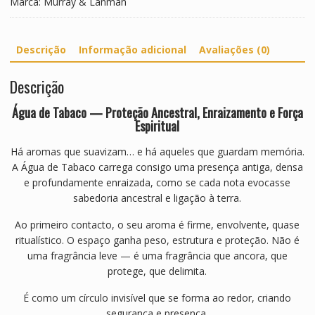
Marca:
Murray & Lanman
l
s
C
Descrição
Informação adicional
Avaliações (0)
a
i
Descrição
x
a
Água de Tabaco — Proteção Ancestral, Enraizamento e Força
Espiritual
Há aromas que suavizam… e há aqueles que guardam memória.
A Água de Tabaco carrega consigo uma presença antiga, densa
e profundamente enraizada, como se cada nota evocasse
sabedoria ancestral e ligação à terra.
Ao primeiro contacto, o seu aroma é firme, envolvente, quase
ritualístico. O espaço ganha peso, estrutura e proteção. Não é
uma fragrância leve — é uma fragrância que ancora, que
protege, que delimita.
É como um círculo invisível que se forma ao redor, criando
segurança e presença.