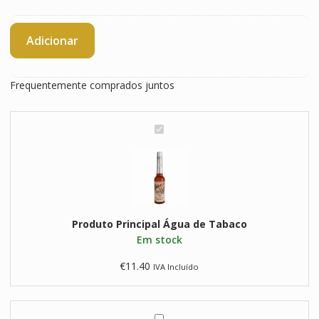
Quantidade
Adicionar
de
Água
de
Frequentemente comprados juntos
Tabaco
Á
g
u
a
d
e
Produto Principal
T
Água de Tabaco
Em stock
a
b
€
11.40
IVA Incluído
a
c
o