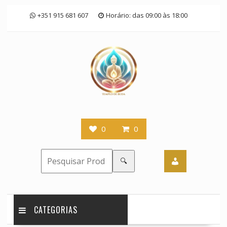
Skip
+351 915 681 607
Horário: das 09:00 às 18:00
to
content
0
0
🔍
CATEGORIAS