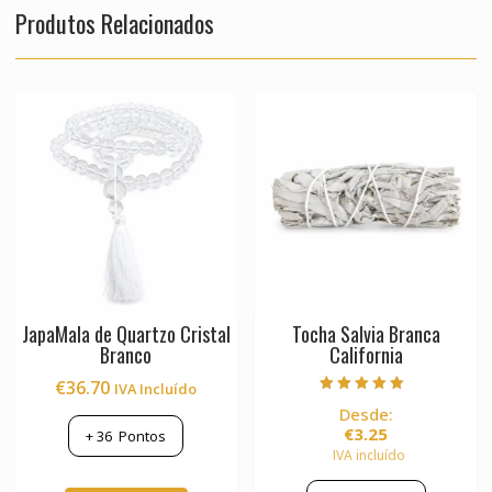
Produtos Relacionados
JapaMala de Quartzo Cristal
Tocha Salvia Branca
Branco
California
€
36.70
IVA Incluído
Avaliação
Desde:
5.00
de 5
€
3.25
+
36
Pontos
IVA incluído