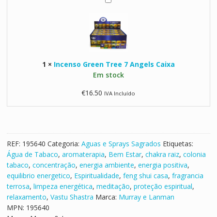
I
n
c
e
n
s
1
×
Incenso Green Tree 7 Angels Caixa
o
Em stock
G
r
€
16.50
IVA Incluído
e
e
n
T
r
REF:
195640
Categoria:
Aguas e Sprays Sagrados
Etiquetas:
e
Água de Tabaco
,
aromaterapia
,
Bem Estar
,
chakra raiz
,
colonia
e
tabaco
,
concentração
,
energia ambiente
,
energia positiva
,
7
equilibrio energetico
,
Espiritualidade
,
feng shui casa
,
fragrancia
A
terrosa
,
limpeza energética
,
meditação
,
proteção espiritual
,
n
relaxamento
,
Vastu Shastra
Marca:
Murray e Lanman
g
MPN:
195640
e