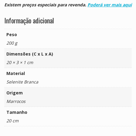
Existem preços especiais para revenda.
Poderá ver mais aqui
Informação adicional
Peso
200 g
Dimensões (C x L x A)
20 × 3 × 1 cm
Material
Selenite Branca
Origem
Marrocos
Tamanho
20 cm