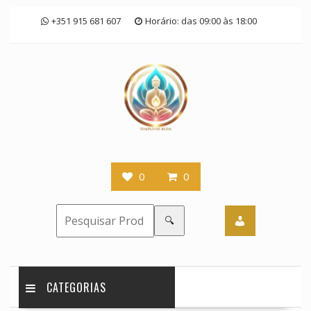
Skip
+351 915 681 607
Horário: das 09:00 às 18:00
to
content
0
0
🔍
CATEGORIAS