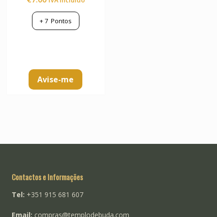
+
7
Pontos
Avise-me
Contactos e Informações
Tel:
+351 915 681 607
Email:
compras@templodebuda.com