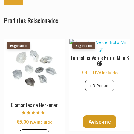
Produtos Relacionados
Esgotado
Esgotado
Turmalina Verde Bruto Mini 3
GR
€
3.10
IVA Incluído
+
3
Pontos
Diamantes de Herkimer
Avaliação
Avise-me
€
5.00
IVA Incluído
5.00
de 5