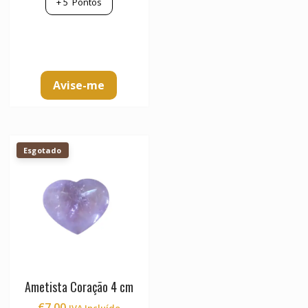
+
5
Pontos
Avise-me
Esgotado
Ametista Coração 4 cm
€
7.00
IVA Incluído