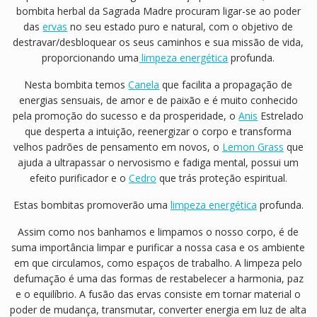
bombita herbal da Sagrada Madre procuram ligar-se ao poder
das
ervas
no seu estado puro e natural, com o objetivo de
destravar/desbloquear os seus caminhos e sua missão de vida,
proporcionando uma
limpeza energética
profunda.
Nesta bombita temos
Canela
que facilita a propagação de
energias sensuais, de amor e de paixão e é muito conhecido
pela promoção do sucesso e da prosperidade, o
Anis
Estrelado
que desperta a intuição, reenergizar o corpo e transforma
velhos padrões de pensamento em novos, o
Lemon Grass
que
ajuda a ultrapassar o nervosismo e fadiga mental, possui um
efeito purificador e o
Cedro
que trás proteção espiritual.
Estas bombitas promoverão uma
limpeza energética
profunda.
Assim como nos banhamos e limpamos o nosso corpo, é de
suma importância limpar e purificar a nossa casa e os ambiente
em que circulamos, como espaços de trabalho. A limpeza pelo
defumação é uma das formas de restabelecer a harmonia, paz
e o equilíbrio. A fusão das ervas consiste em tornar material o
poder de mudança, transmutar, converter energia em luz de alta