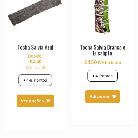
Tocha Salvia Azul
Tocha Salvia Branca e
Eucalipto
Desde:
€
4.40
€
4.50
IVA Incluído
IVA incluído
+
4
Pontos
+
4-8
Pontos
This
Adicionar
product
Ver opções
has
multiple
variants.
The
options