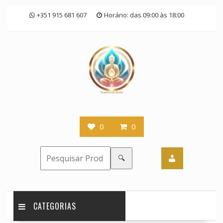
Skip
+351 915 681 607
Horário: das 09:00 às 18:00
to
content
0
0
🔍
CATEGORIAS