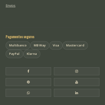
Envios
Pagamentos seguros
Multibanco
MB Way
Visa
Mastercard
PayPal
Klarna
Facebook Templo de Buda
Instagram Templo
Pinterest Templo de Buda
YouTube Templo 
WhatsApp Templo de Buda
LinkedIn Templo 