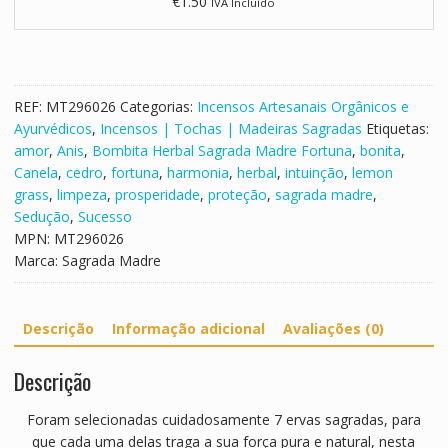
€
1.50
IVA Incluído
u
a
i
n
n
b
i
a
d
l
a
S
REF:
MT296026
Categorias:
Incensos Artesanais Orgânicos e
d
o
Ayurvédicos
,
Incensos | Tochas | Madeiras Sagradas
Etiquetas:
e
u
amor
,
Anis
,
Bombita Herbal Sagrada Madre Fortuna
,
bonita
,
s
l
Canela
,
cedro
,
fortuna
,
harmonia
,
herbal
,
intuinção
,
lemon
C
grass
,
limpeza
,
prosperidade
,
proteção
,
sagrada madre
,
o
Sedução
,
Sucesso
p
MPN:
MT296026
a
Marca:
Sagrada Madre
l
B
r
Descrição
Informação adicional
Avaliações (0)
a
n
Descrição
c
o
Foram selecionadas cuidadosamente 7 ervas sagradas, para
que cada uma delas traga a sua força pura e natural, nesta