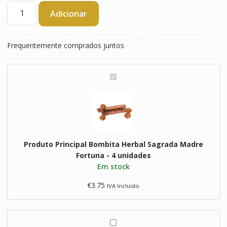
Quantidade
Adicionar
de
Bombita
Herbal
Frequentemente comprados juntos
Sagrada
Madre
Fortuna
B
-
o
4
m
unidades
b
i
t
Produto Principal
Bombita Herbal Sagrada Madre
a
Fortuna - 4 unidades
H
Em stock
e
r
€
3.75
IVA Incluído
b
a
l
S
I