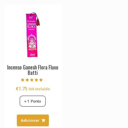
may
be
chosen
on
the
product
page
Incenso Ganesh Flora Fluxo
Batti
Avaliação
€
1.75
IVA Incluído
5.00
de 5
+
1
Ponto
Adicionar