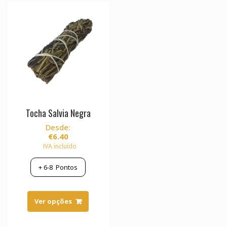
be
chosen
on
the
product
page
Tocha Salvia Negra
Desde:
€
6.40
IVA incluído
+
6-8
Pontos
This
product
Ver opções
has
multiple