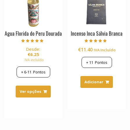
Agua Florida do Peru Dourada
Incenso Inca Sálvia Branca
Avaliação
Avaliação
Desde:
€
11.40
IVA Incluído
4.89
5.00
de 5
de 5
€
6.25
IVA incluído
+
11
Pontos
+
6-11
Pontos
Adicionar
This
product
Ver opções
has
multiple
variants.
The
options
may