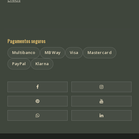
Pagamentos seguros
Multibanco
MB Way
Visa
Mastercard
PayPal
Klarna
Facebook Templo de Buda
Instagram Templo
Pinterest Templo de Buda
YouTube Templo 
WhatsApp Templo de Buda
LinkedIn Templo 