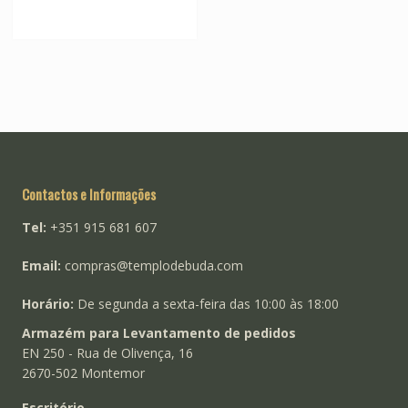
variants.
The
options
may
be
chosen
on
the
product
Contactos e Informações
page
Tel:
+351 915 681 607
Email:
compras@templodebuda.com
Horário:
De segunda a sexta-feira das 10:00 às 18:00
Armazém para Levantamento de pedidos
EN 250 - Rua de Olivença, 16
2670-502 Montemor
Escritório