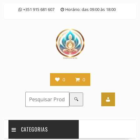
Skip
+351 915 681 607
Horário: das 09:00 às 18:00
to
content
0
0
🔍
CATEGORIAS