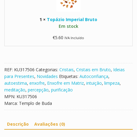
P
z
e
i
q
1
×
Topázio Imperial Bruto
o
u
Em stock
I
e
m
n
€
5.60
IVA Incluído
p
o
e
r
i
a
REF:
KU317506
Categorias:
Cristais
,
Cristais em Bruto
,
Ideias
l
para Presentes
,
Novidades
Etiquetas:
Autoconfiança
,
B
autoestima
,
enxofre
,
Enxofre em Matriz
,
intuição
,
limpeza
,
r
meditação
,
percepção
,
purificação
u
MPN:
KU317506
t
Marca:
Templo de Buda
o
Descrição
Avaliações (0)