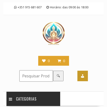
Skip
+351 915 681 607
Horário: das 09:00 às 18:00
to
content
0
0
🔍
CATEGORIAS