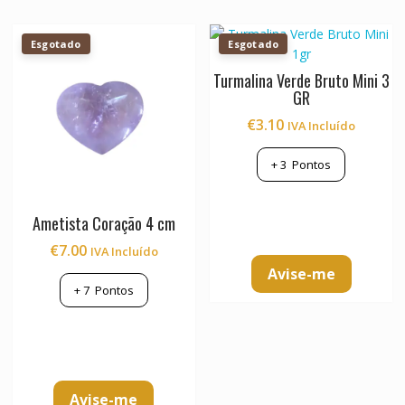
Esgotado
Esgotado
Turmalina Verde Bruto Mini 3
GR
€
3.10
IVA Incluído
+
3
Pontos
Ametista Coração 4 cm
€
7.00
IVA Incluído
Avise-me
+
7
Pontos
Avise-me