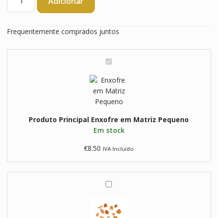
Adicionar
de
Enxofre
em
Frequentemente comprados juntos
Matriz
Pequeno
E
n
x
o
f
r
Produto Principal
Enxofre em Matriz Pequeno
e
Em stock
e
m
€
8.50
IVA Incluído
M
a
t
T
r
o
i
p
z
á