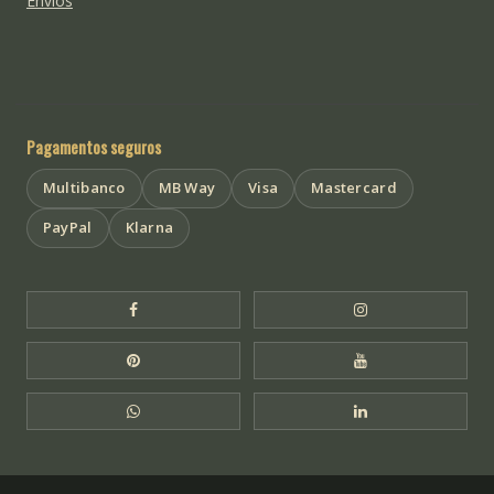
Envios
Pagamentos seguros
Multibanco
MB Way
Visa
Mastercard
PayPal
Klarna
Facebook Templo de Buda
Instagram Templo
Pinterest Templo de Buda
YouTube Templo 
WhatsApp Templo de Buda
LinkedIn Templo 