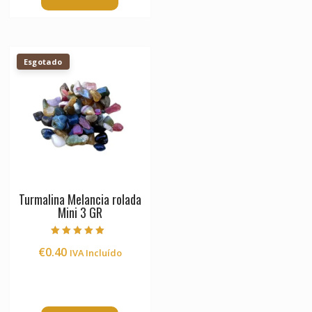
Esgotado
Turmalina Melancia rolada
Mini 3 GR
Avaliação
€
0.40
IVA Incluído
5.00
de 5