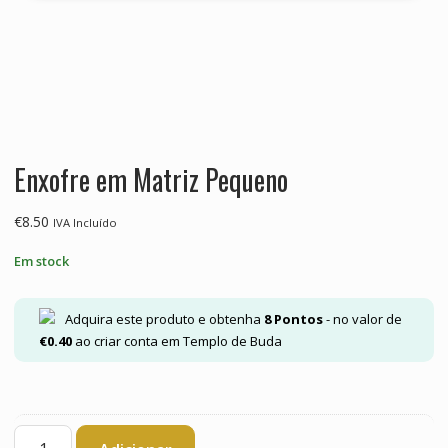
Enxofre em Matriz Pequeno
€
8.50
IVA Incluído
Em stock
Adquira este produto e obtenha
8
Pontos
- no valor de
€
0.40
ao criar conta em Templo de Buda
Quantidade