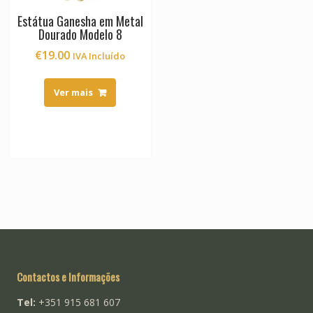
Estátua Ganesha em Metal
Dourado Modelo 8
€
19.00
IVA Incluído
Ver mais
Contactos e Informações
Tel:
+351 915 681 607