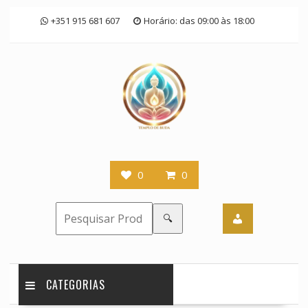
Skip
+351 915 681 607
Horário: das 09:00 às 18:00
to
content
0
0
🔍
CATEGORIAS