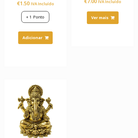
€
7.00
IVA Incluído
€
1.50
IVA Incluído
5.00
de 5
+
1
Ponto
Ver mais
Adicionar