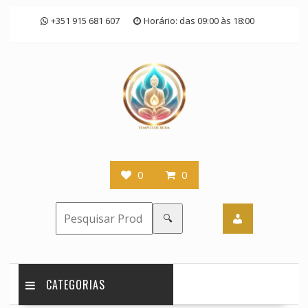
Skip
+351 915 681 607
Horário: das 09:00 às 18:00
to
content
0
0
🔍
CATEGORIAS