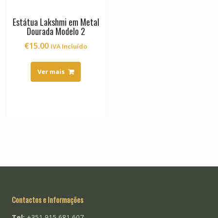
Estátua Lakshmi em Metal
Dourada Modelo 2
€
15.00
IVA Incluído
Ver mais
Contactos e Informações
Tel:
+351 915 681 607