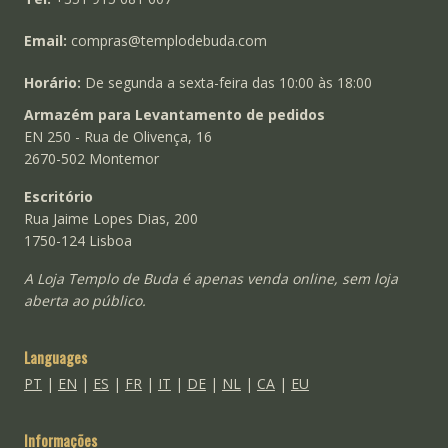
Email:
compras@templodebuda.com
Horário:
De segunda a sexta-feira das 10:00 às 18:00
Armazém para Levantamento de pedidos
EN 250 - Rua de Olivença, 16
2670-502 Montemor
Escritório
Rua Jaime Lopes Dias, 200
1750-124 Lisboa
A Loja Templo de Buda é apenas venda online, sem loja
aberta ao público.
Languages
PT
|
EN
|
ES
|
FR
|
IT
|
DE
|
NL
|
CA
|
EU
Informações