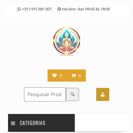
Skip
+351 915 681 607
Horário: das 09:00 às 18:00
to
content
0
0
🔍
CATEGORIAS