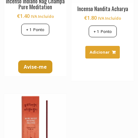
Incenso Indiano Nag Champa
Pure Meditation
Incenso Nandita Acharya
€
1.40
IVA Incluído
€
1.80
IVA Incluído
+
1
Ponto
+
1
Ponto
Adicionar
Avise-me