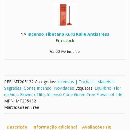
n
e
c
e
e
F
n
l
s
o
1
×
Incenso Tibetano Kuru Kulle Antistress
o
w
Em stock
T
e
i
r
€
3.00
IVA Incluído
b
o
e
f
t
L
a
i
n
REF:
MT205132
Categorias:
Incensos | Tochas | Madeiras
f
o
Sagradas
,
Cones Incenso
,
Novidades
Etiquetas:
Equilibrio
,
Flor
e
K
da Vida
,
Flower of life
,
Incenso Cone Green Tree Flower of Life
C
u
MPN:
MT205132
a
r
Marca:
Green Tree
i
u
x
K
a
u
Descrição
Informação adicional
Avaliações (0)
l