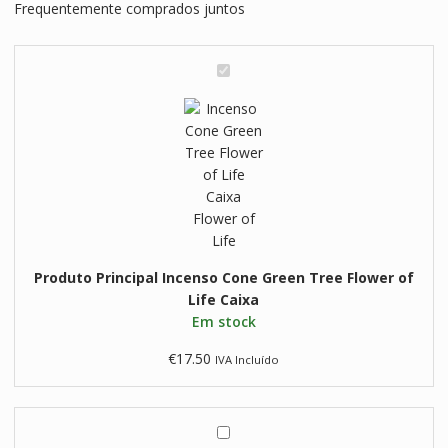
Frequentemente comprados juntos
Green
Tree
Flower
I
of
n
Life
c
Caixa
e
n
s
o
C
o
n
Produto Principal
Incenso Cone Green Tree Flower of
e
Life Caixa
G
Em stock
r
e
€
17.50
IVA Incluído
e
n
T
I
r