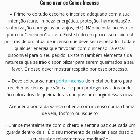
Como usar os Cones Incenso
– Primeiro de tudo escolha o incenso adequado com a sua
intenção (cura, limpeza energética, proteção, harmonização,
sintonização com guias ou anjos, etc). Não acenda incenso só
para dar ”cheirinho” à casa. Existe todo um processo espiritual
por trás de um ritual de incenso que deve ser respeitado. Toda e
qualquer energia que ”invocar” com o incenso irá estar
disponível para o seu pedido. Existem também elementais da
natureza que se irão disponibilizar para serem queimados a seu
favor. É nosso dever mostrar respeito por esse processo.
– Deve colocar-se num
porta incenso
de metal ou barro para
receber as cinzas que vão cair e para proteger os sítios onde
são colocados de queimaduras que possam surgir dessas cinzas
– Acender a ponta da vareta coberta com incenso numa chama
de vela, fósforo ou isqueiro
– Unir-se mentalmente com o cheiro e sentir a paz que cada um
guarda dentro de si. É o seu momento de relaxar. Faça disso o
seu ritual de relaxamento e meditação.