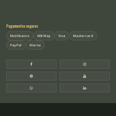
Pagamentos seguros
Multibanco
MB Way
Visa
Mastercard
PayPal
Klarna
Facebook Templo de Buda
Instagram Templo
Pinterest Templo de Buda
YouTube Templo 
WhatsApp Templo de Buda
LinkedIn Templo 