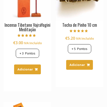
Incenso Tibetano VajraYogini
Tocha de Pinho 10 cm
Meditação
Avaliação
€
5.20
IVA Incluído
5.00
Avaliação
de 5
€
3.00
IVA Incluído
5.00
de 5
+
5
Pontos
+
3
Pontos
Adicionar
Adicionar