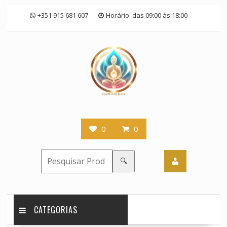
Skip
+351 915 681 607
Horário: das 09:00 às 18:00
to
content
0
0
🔍
CATEGORIAS