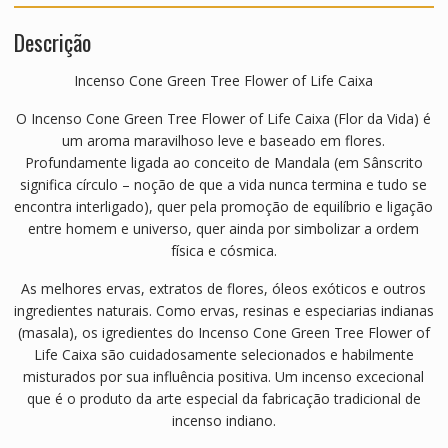
l
Descrição
e
Incenso Cone Green Tree Flower of Life Caixa
A
n
O Incenso Cone Green Tree Flower of Life Caixa (Flor da Vida) é
t
um aroma maravilhoso leve e baseado em flores.
i
Profundamente ligada ao conceito de Mandala (em Sânscrito
s
significa círculo – noção de que a vida nunca termina e tudo se
t
encontra interligado), quer pela promoção de equilíbrio e ligação
r
entre homem e universo, quer ainda por simbolizar a ordem
e
física e cósmica.
s
s
As melhores ervas, extratos de flores, óleos exóticos e outros
ingredientes naturais. Como ervas, resinas e especiarias indianas
(masala), os igredientes do Incenso Cone Green Tree Flower of
Life Caixa são cuidadosamente selecionados e habilmente
misturados por sua influência positiva. Um incenso excecional
que é o produto da arte especial da fabricação tradicional de
incenso indiano.