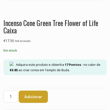
Incenso Cone Green Tree Flower of Life
Caixa
€
17.50
IVA Incluído
Em stock
Adquira este produto e obtenha
17
Pontos
- no valor de
€
0.85
ao criar conta em Templo de Buda
Quantidade
Adicionar
de
Incenso
Cone