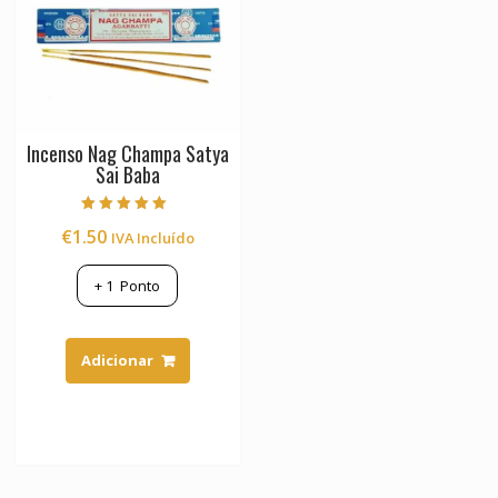
Incenso Nag Champa Satya
Sai Baba
Avaliação
€
1.50
IVA Incluído
5.00
de 5
+
1
Ponto
Adicionar