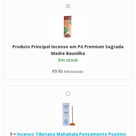
Sagrada
I
Madre
n
Baunilha
c
e
n
s
Produto Principal
Incenso em Pó Premium Sagrada
o
Madre Baunilha
e
Em stock
m
P
€
9.90
IVA Incluído
ó
P
r
e
I
m
n
i
c
u
e
m
n
S
s
a
1
×
Incenso Tibetano MahaKala Pensamento Positivo
o