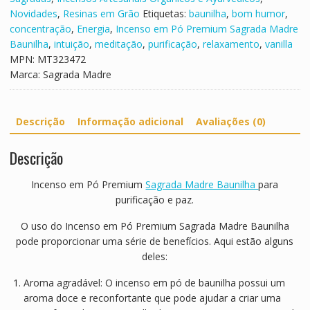
s
T
Novidades
,
Resinas em Grão
Etiquetas:
baunilha
,
bom humor
,
a
r
concentração
,
Energia
,
Incenso em Pó Premium Sagrada Madre
m
a
Baunilha
,
intuição
,
meditação
,
purificação
,
relaxamento
,
vanilla
e
d
MPN:
MT323472
n
i
Marca:
Sagrada Madre
t
t
o
i
P
o
Descrição
Informação adicional
Avaliações (0)
o
n
s
a
Descrição
i
l
t
H
Incenso em Pó Premium
Sagrada Madre Baunilha
para
i
e
purificação e paz.
v
r
o
b
O uso do Incenso em Pó Premium Sagrada Madre Baunilha
a
pode proporcionar uma série de benefícios. Aqui estão alguns
l
deles:
Aroma agradável: O incenso em pó de baunilha possui um
aroma doce e reconfortante que pode ajudar a criar uma