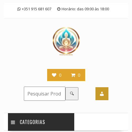
Skip
+351 915 681 607
Horário: das 09:00 às 18:00
to
content
0
0
🔍
CATEGORIAS