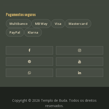
Pagamentos seguros
Multibanco
MB Way
Visa
Mastercard
PayPal
Klarna
Facebook Templo de Buda
Instagram Templo
Pinterest Templo de Buda
YouTube Templo 
WhatsApp Templo de Buda
LinkedIn Templo 
Copyright © 2026 Templo de Buda. Todos os direitos
reservados.