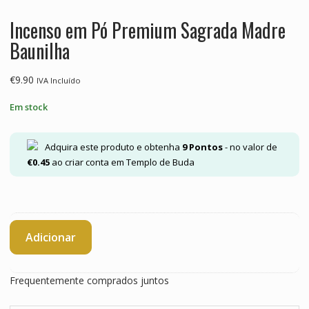
Incenso em Pó Premium Sagrada Madre
Baunilha
€
9.90
IVA Incluído
Em stock
Adquira este produto e obtenha
9
Pontos
- no valor de
€
0.45
ao criar conta em Templo de Buda
Quantidade
Adicionar
de
Incenso
em
Frequentemente comprados juntos
Pó
Premium