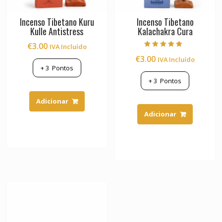
Incenso Tibetano Kuru
Incenso Tibetano
Kulle Antistress
Kalachakra Cura
€
3.00
IVA Incluído
Avaliação
€
3.00
IVA Incluído
5.00
de 5
+
3
Pontos
+
3
Pontos
Adicionar
Adicionar