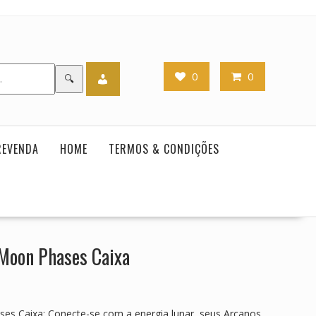
0
0
🔍
REVENDA
HOME
TERMOS & CONDIÇÕES
 Moon Phases Caixa
es Caixa: Conecte-se com a energia lunar, seus Arcanos