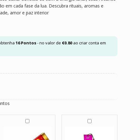
ão em cada fase da lua. Descubra rituais, aromas e
dade, amor e paz interior
 obtenha
16
Pontos
- no valor de
€
0.80
ao criar conta em
untos
I
I
n
n
c
c