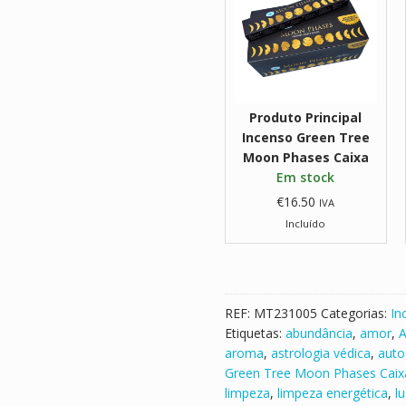
e
n
s
o
G
r
Produto Principal
e
Incenso Green Tree
e
Moon Phases Caixa
n
Em stock
T
€
16.50
IVA
r
Incluído
e
e
M
o
o
REF:
MT231005
Categorias:
In
n
Etiquetas:
abundância
,
amor
,
A
P
aroma
,
astrologia védica
,
auto
h
Green Tree Moon Phases Caix
a
limpeza
,
limpeza energética
,
l
s