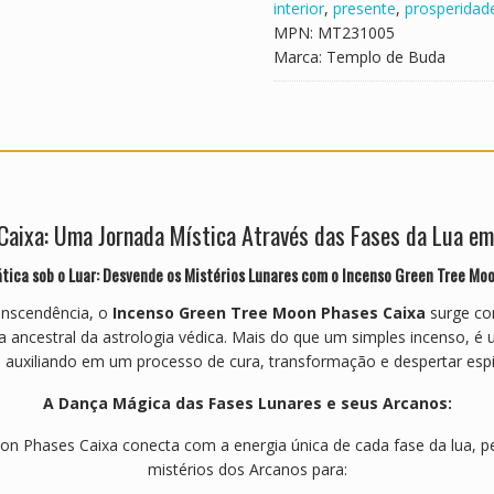
interior
,
presente
,
prosperidad
e
MPN:
MT231005
s
Marca:
Templo de Buda
C
a
i
x
a
aixa: Uma Jornada Mística Através das Fases da Lua em
tica sob o Luar: Desvende os Mistérios Lunares com o Incenso Green Tree Mo
anscendência, o
Incenso Green Tree Moon Phases Caixa
surge co
a ancestral da astrologia védica. Mais do que um simples incenso, é
, auxiliando em um processo de cura, transformação e despertar espir
A Dança Mágica das Fases Lunares e seus Arcanos:
on Phases Caixa conecta com a energia única de cada fase da lua, 
mistérios dos Arcanos para: