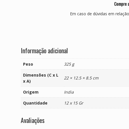
Compre a
Em caso de dúvidas em relação
Informação adicional
Peso
325 g
Dimensões (C x L
22 × 12.5 × 8.5 cm
x A)
Origem
India
Quantidade
12 x 15 Gr
Avaliações