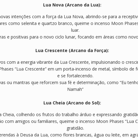
Lua Nova (Arcano da Lua):
vas intenções com a força da Lua Nova, abrindo-se para a receptivi
nares como selenita e quartzo branco, queime o incenso Moon Phase
luar.
ras e positivas para o novo ciclo lunar, focando em áreas como novo
Lua Crescente (Arcano da Força):
os com a energia vibrante da Lua Crescente, impulsionando o cresci
ases “Lua Crescente” em um porta-incenso de metal, símbolo de forç
e se fortalecendo.
ivas ou mantras que reforcem sua fé e determinação, como “Eu tenho
Namah”
Lua Cheia (Arcano do Sol):
a Cheia, colhendo os frutos do trabalho árduo e expressando gratidã
dão com amigos ou familiares, queime o incenso Moon Phases “Lua C
gratidão.
rendas à Deusa da Lua, como flores brancas, água ou leite, em agr