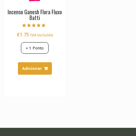
Incenso Ganesh Flora Fluxo
Batti
Avaliação
€
1.75
IVA Incluído
5.00
de 5
+
1
Ponto
Adicionar