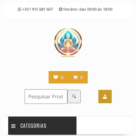
Skip
+351 915 681 607
Horário: das 09:00 às 18:00
to
content
0
0
🔍
CATEGORIAS