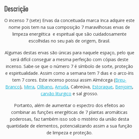
Descrição
O incenso 7 (sete) Ervas da conceituada marca Inca adquire este
nome pois tem na sua composição 7 maravilhosas ervas de
limpeza energética e espiritual que são cuidadosamente
escolhidas no seu país de origem, Brasil.
Algumas destas ervas são únicas para naquele espaço, pelo que
será difícil conseguir a mesma perfeição com cópias deste
incenso. Sabe-se que o número 7 é símbolo de sorte, proteção
e espiritualidade. Assim como a semana tem 7 dias e o arco-íris
tem 7 cores. Este incenso possui assim Almécega (
Breu-
Branco
),
Mirra
,
Olíbano
,
Arruda
, Cabreúva,
Estoraque
,
Benjoim
,
carvão liturgico
e sal grosso.
Portanto, além de aumentar o espectro dos efeitos ao
combinar as funções energéticas de 7 plantas aromáticas
poderosas, faz também isso sob o mistério da união desta
quantidade de elementos, potencializando assim a sua função
de limpeza e proteção.