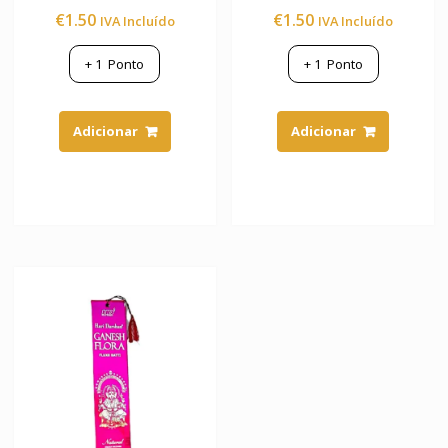
Avaliação
Avaliação
€
1.50
€
1.50
IVA Incluído
IVA Incluído
5.00
5.00
de 5
de 5
+
1
Ponto
+
1
Ponto
Adicionar
Adicionar