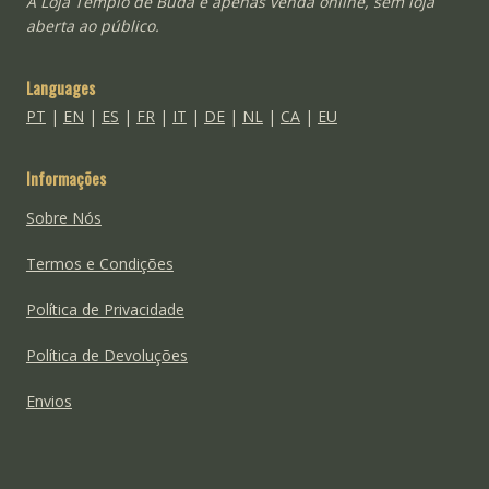
A Loja Templo de Buda é apenas venda online, sem loja
aberta ao público.
Languages
PT
|
EN
|
ES
|
FR
|
IT
|
DE
|
NL
|
CA
|
EU
Informações
Sobre Nós
Termos e Condições
Política de Privacidade
Política de Devoluções
Envios