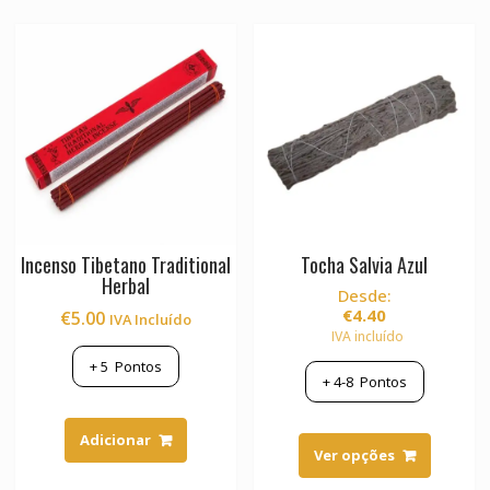
Incenso Tibetano Traditional
Tocha Salvia Azul
Herbal
Desde:
€
4.40
€
5.00
IVA Incluído
IVA incluído
+
5
Pontos
+
4-8
Pontos
This
Adicionar
product
Ver opções
has