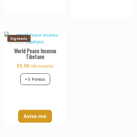
multiple
variants.
The
options
may
be
Esgotado
chosen
World Peace Incenso
on
Tibetano
the
product
€
5.00
IVA Incluído
page
+
5
Pontos
Avise-me