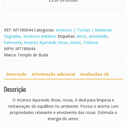
€
3.00
IVA Incluído
i
b
c
e
R
t
o
a
s
n
REF:
MT180644
Categorias:
Incensos | Tochas | Madeiras
e
o
Sagradas
,
Incensos Indianos
Etiquetas:
amor
,
ansiedade
,
V
harmonia
,
Incenso Ayurvedic Rose
,
stress
,
Tristeza
a
MPN:
MT180644
j
Marca:
Templo de Buda
r
a
Y
Descrição
Informação adicional
Avaliações (0)
o
g
Descrição
i
n
O Incenso Ayurvedic Rose, rosas, é deal para limpeza e
i
restauração do equilíbrio no ambiente. Possui o aroma com
M
propriedades relaxante e envolvente das rosas. Estimula a
e
energia do amor.
d
i