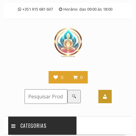
Skip
+351 915 681 607
Horário: das 09:00 às 18:00
to
content
0
0
🔍
CATEGORIAS