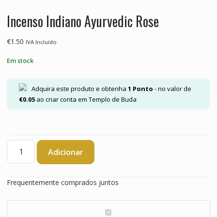
Incenso Indiano Ayurvedic Rose
€
1.50
IVA Incluído
Em stock
Adquira este produto e obtenha
1
Ponto
- no valor de
€
0.05
ao criar conta em Templo de Buda
Quantidade
Adicionar
de
Incenso
Indiano
Frequentemente comprados juntos
Ayurvedic
Rose
I