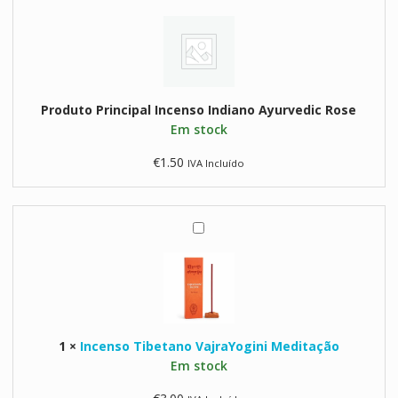
n
c
e
n
s
Produto Principal
Incenso Indiano Ayurvedic Rose
o
Em stock
I
n
€
1.50
IVA Incluído
d
i
a
n
I
o
n
A
c
y
e
u
n
r
s
v
1
×
Incenso Tibetano VajraYogini Meditação
o
e
Em stock
T
d
i