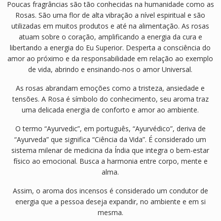
Poucas fragrâncias são tão conhecidas na humanidade como as
t
Rosas. São uma flor de alta vibração a nível espiritual e são
a
utilizadas em muitos produtos e até na alimentação. As rosas
ç
atuam sobre o coração, amplificando a energia da cura e
ã
libertando a energia do Eu Superior. Desperta a consciência do
o
amor ao próximo e da responsabilidade em relação ao exemplo
de vida, abrindo e ensinando-nos o amor Universal.
As rosas abrandam emoções como a tristeza, ansiedade e
tensões. A Rosa é símbolo do conhecimento, seu aroma traz
uma delicada energia de conforto e amor ao ambiente.
O termo “Ayurvedic”, em português, “Ayurvédico”, deriva de
“Ayurveda” que significa “Ciência da Vida”. É considerado um
sistema milenar de medicina da Índia que integra o bem-estar
físico ao emocional. Busca a harmonia entre corpo, mente e
alma.
Assim, o aroma dos incensos é considerado um condutor de
energia que a pessoa deseja expandir, no ambiente e em si
mesma.