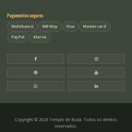
Pagamentos seguros
Multibanco
MB Way
Visa
Mastercard
PayPal
Klarna
Facebook Templo de Buda
Instagram Templo
Pinterest Templo de Buda
YouTube Templo 
WhatsApp Templo de Buda
LinkedIn Templo 
Copyright © 2026 Templo de Buda. Todos os direitos
reservados.