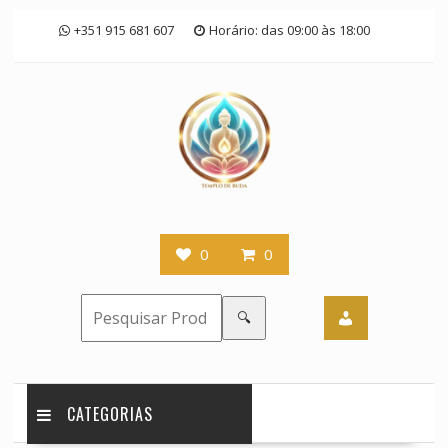
Skip
+351 915 681 607
Horário: das 09:00 às 18:00
to
content
0
0
🔍
CATEGORIAS