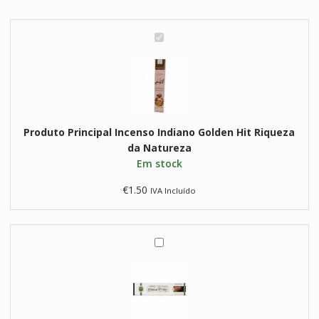
Golden
Hit
Riqueza
I
da
n
Natureza
c
e
n
s
Produto Principal
Incenso Indiano Golden Hit Riqueza
o
da Natureza
I
Em stock
n
d
€
1.50
IVA Incluído
i
a
n
o
I
G
n
o
c
l
e
d
n