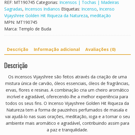
REF:
MT190745
Categorias:
Incensos | Tochas | Madeiras
a
r
o
Sagradas
,
Incensos Indianos
Etiquetas:
Incenso
,
Incenso
T
Vijayshree Golden Hit Riqueza da Natureza
,
meditação
r
MPN:
MT190745
a
Marca:
Templo de Buda
d
i
t
Descrição
Informação adicional
Avaliações (0)
i
o
Descrição
n
a
Os incensos Vijayshree são feitos através da criação de uma
l
mistura única de carvão, óleos essenciais, óleos de fragrâncias,
H
ervas, flores e resinas. A combinação cria um cheiro aromático
e
incrível e agradável, oferecendo-lhe a melhor experiência para
r
todos os seus fins. O Incenso Vijayshree Golden Hit Riqueza da
b
Natureza tem a forma de pauzinhos perfumados de masala e
a
vai ajudá-lo nas suas orações, meditação, ioga e a tornar o seu
l
ambiente mais aromático e agradável, contribuindo assim para
a paz e tranquilidade.