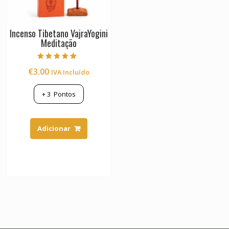
Incenso Tibetano VajraYogini
Meditação
Avaliação
€
3.00
IVA Incluído
5.00
de 5
+
3
Pontos
Adicionar