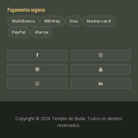
Pagamentos seguros
Multibanco
MB Way
Visa
Mastercard
PayPal
Klarna
Facebook Templo de Buda
Instagram Templo
Pinterest Templo de Buda
YouTube Templo 
WhatsApp Templo de Buda
LinkedIn Templo 
Copyright © 2026 Templo de Buda. Todos os direitos
reservados.