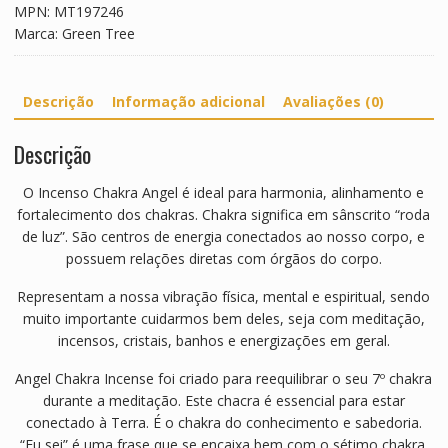
h
MPN:
MT197246
a
Marca:
Green Tree
r
y
a
Descrição
Informação adicional
Avaliações (0)
Descrição
O Incenso Chakra Angel é ideal para harmonia, alinhamento e
fortalecimento dos chakras. Chakra significa em sânscrito “roda
de luz”. São centros de energia conectados ao nosso corpo, e
possuem relações diretas com órgãos do corpo.
Representam a nossa vibração física, mental e espiritual, sendo
muito importante cuidarmos bem deles, seja com meditação,
incensos, cristais, banhos e energizações em geral.
Angel Chakra Incense foi criado para reequilibrar o seu 7º chakra
durante a meditação. Este chacra é essencial para estar
conectado à Terra. É o chakra do conhecimento e sabedoria.
“Eu sei” é uma frase que se encaixa bem com o sétimo chakra.