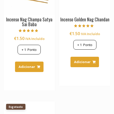
Incenso Nag Champa Satya
Incenso Golden Nag Chandan
Sai Baba
Avaliação
€
1.50
IVA Incluído
5.00
Avaliação
de 5
€
1.50
IVA Incluído
5.00
de 5
+
1
Ponto
+
1
Ponto
Adicionar
Adicionar
Esgotado