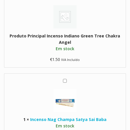
Angel
n
c
e
n
s
Produto Principal
Incenso Indiano Green Tree Chakra
o
Angel
I
Em stock
n
d
€
1.50
IVA Incluído
i
a
n
o
I
G
n
r
c
e
e
e
n
n
s
T
1
×
Incenso Nag Champa Satya Sai Baba
o
r
Em stock
N