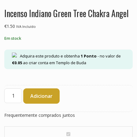
Incenso Indiano Green Tree Chakra Angel
€
1.50
IVA Incluído
Em stock
Adquira este produto e obtenha
1
Ponto
- no valor de
€
0.05
ao criar conta em Templo de Buda
Quantidade
Adicionar
de
Incenso
Indiano
Frequentemente comprados juntos
Green
Tree
Chakra
I