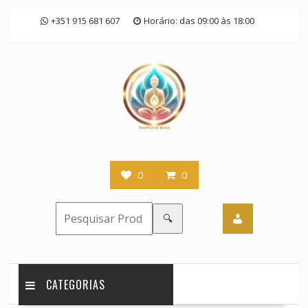
Skip
+351 915 681 607
Horário: das 09:00 às 18:00
to
content
0
0
🔍
CATEGORIAS