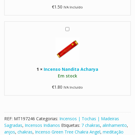
e
a
€
1.50
IVA Incluído
e
g
C
C
h
h
a
a
I
k
m
n
r
p
c
a
a
e
A
S
n
n
a
s
g
t
1
×
Incenso Nandita Acharya
o
e
y
Em stock
N
l
a
a
€
1.80
IVA Incluído
S
n
a
d
i
i
B
t
a
a
REF:
MT197246
Categorias:
Incensos | Tochas | Madeiras
b
A
Sagradas
,
Incensos Indianos
Etiquetas:
7 chakras
,
alinhamento
,
a
c
anjos
,
chakras
,
Incenso Green Tree Chakra Angel
,
meditação