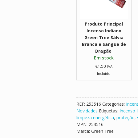
o
I
n
Produto Principal
d
Incenso Indiano
i
Green Tree Sálvia
a
Branca e Sangue de
n
Dragão
o
Em stock
G
€
1.50
IVA
r
Incluído
e
e
n
T
r
REF:
253516
Categorias:
Incen
e
Novidades
Etiquetas:
Incenso 
e
limpeza energética
,
proteção
,
S
MPN:
253516
á
Marca:
Green Tree
l