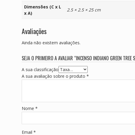
Dimensões (C x L
2.5 × 2.5 × 25 cm
x A)
Avaliações
Ainda não existem avaliações.
SEJA O PRIMEIRO A AVALIAR “INCENSO INDIANO GREEN TREE 
A sua classificação
A sua avaliação sobre o produto
*
Nome
*
Email
*