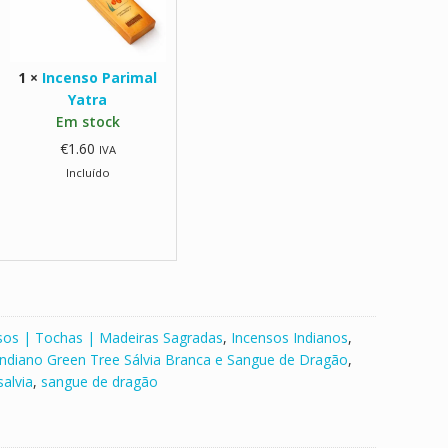
o
P
a
1
×
Incenso Parimal
r
Yatra
i
Em stock
m
€
1.60
IVA
a
Incluído
l
Y
a
t
r
a
sos | Tochas | Madeiras Sagradas
,
Incensos Indianos
,
Indiano Green Tree Sálvia Branca e Sangue de Dragão
,
salvia
,
sangue de dragão