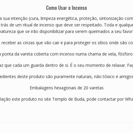
a
Como Usar o Incenso
g
ã
sua intenção (cura, limpeza energética, proteção, sintonização com
o
r trás de um ritual de incenso que deve ser respeitado. Toda e qualque
tureza que se irão disponibilizar para serem queimados a seu favor
 receber as cinzas que vão cair e para proteger os sítios onde são 
a ponta da vareta coberta com incenso numa chama de vela, fósforo 
az que cada um guarda dentro de si. É o seu momento de relaxar. Faç
edientes deste produto são puramente naturais, não tóxico e amigo
Embalagens hexagonais de 20 varetas
lação este produto no site Templo de Buda, pode contactar por Wh