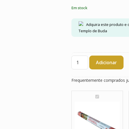
Em stock
Adquira este produto e
Templo de Buda
Quantidade
Adicionar
de
Incenso
Indiano
Frequentemente comprados j
Green
Tree
Sálvia
I
Branca
n
e
c
Sangue
e
de
n
Dragão
s