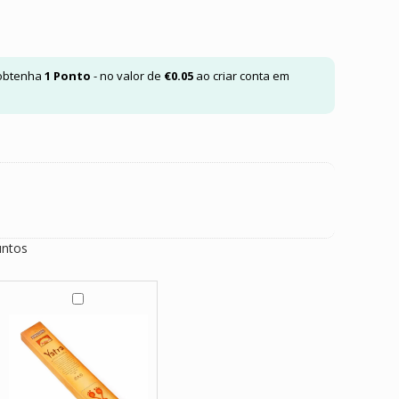
 obtenha
1
Ponto
- no valor de
€
0.05
ao criar conta em
untos
I
n
c
e
n
s