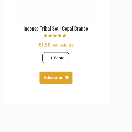
Incenso Tribal Soul Copal Branco
Avaliação
€
1.50
IVA Incluído
5.00
de 5
+
1
Ponto
Adicionar