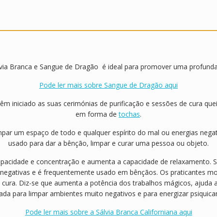
v
i
a
B
r
a
lvia Branca e Sangue de Dragão é ideal para promover uma profunda 
n
c
Pode ler mais sobre Sangue de Dragão aqui
a
e
têm iniciado as suas cerimónias de purificação e sessões de cura 
S
em forma de
tochas
.
a
impar um espaço de todo e qualquer espírito do mal ou energias ne
n
usado para dar a bênção, limpar e curar uma pessoa ou objeto.
g
u
apacidade e concentração e aumenta a capacidade de relaxamento. 
e
ias negativas e é frequentemente usado em bênçãos. Os praticantes 
d
o cura. Diz-se que aumenta a potência dos trabalhos mágicos, ajuda
e
ada para limpar ambientes muito negativos e para energizar psiquic
D
r
Pode ler mais sobre a Sálvia Branca Californiana aqui