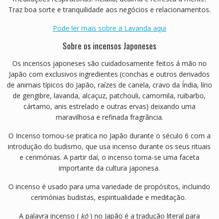
Traz boa sorte e tranquilidade aos negócios e relacionamentos.
Pode ler mais sobre a Lavanda aqui
Sobre os incensos Japoneses
Os incensos japoneses são cuidadosamente feitos á mão no
Japão com exclusivos ingredientes (conchas e outros derivados
de animais típicos do Japão, raízes de canela, cravo da Índia, lírio
de gengibre, lavanda, alcaçuz, patchouli, camomila, ruibarbo,
cártamo, anis estrelado e outras ervas) deixando uma
maravilhosa e refinada fragrância.
O Incenso tornou-se pratica no Japão durante o século 6
com a
introdução do
budismo
, que usa incenso durante os seus rituais
e cerimónias
.
A partir daí, o
incenso
torna-se uma faceta
importante da
cultura japonesa
.
O incenso é usado para uma variedade de propósitos, incluindo
cerimónias budistas, espiritualidade e meditação.
A palavra incenso (
kō
) no Japão é a
tradução literal para