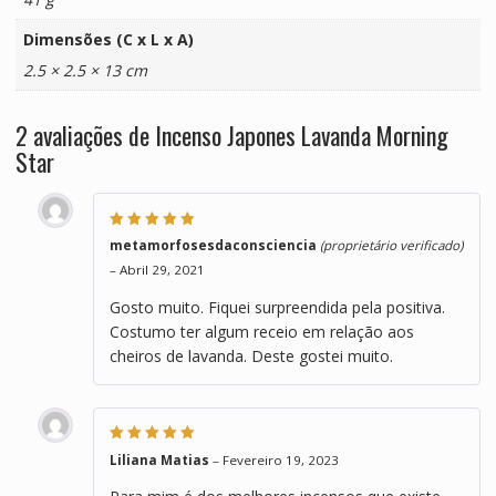
Dimensões (C x L x A)
2.5 × 2.5 × 13 cm
2 avaliações de
Incenso Japones Lavanda Morning
Star
Avaliação
5
de
metamorfosesdaconsciencia
(proprietário verificado)
5
–
Abril 29, 2021
Gosto muito. Fiquei surpreendida pela positiva.
Costumo ter algum receio em relação aos
cheiros de lavanda. Deste gostei muito.
Avaliação
5
de
Liliana Matias
–
Fevereiro 19, 2023
5