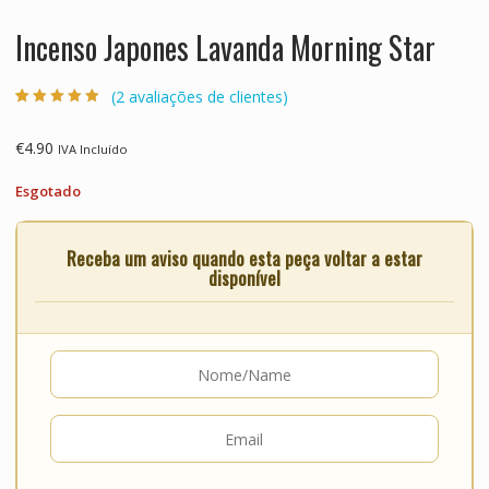
Incenso Japones Lavanda Morning Star
(
2
avaliações de clientes)
Classificado
2
com
5.00
em 5
com base em
€
4.90
IVA Incluído
classificaçõe
s de clientes
Esgotado
Receba um aviso quando esta peça voltar a estar
disponível