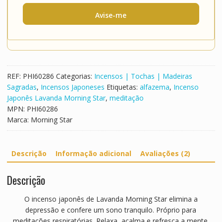
Avise-me
REF:
PHI60286
Categorias:
Incensos | Tochas | Madeiras
Sagradas
,
Incensos Japoneses
Etiquetas:
alfazema
,
Incenso
Japonês Lavanda Morning Star
,
meditação
MPN:
PHI60286
Marca:
Morning Star
Descrição
Informação adicional
Avaliações (2)
Descrição
O incenso japonês de Lavanda Morning Star e
limina a
depressão e confere um sono tranquilo. Próprio para
meditações respiratórias. Relaxa, acalma e refresca a mente.