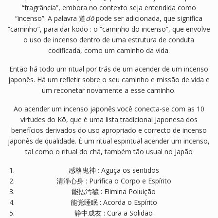
“fragrância”, embora no contexto seja entendida como
“incenso”.
A palavra 道
dō
pode ser adicionada, que significa
“caminho”, para dar kōdō : o “caminho do incenso”, que envolve
o uso de incenso dentro de uma estrutura de conduta
codificada, como um caminho da vida.
Então há todo um ritual por trás de um acender de um incenso
japonês. Há um refletir sobre o seu caminho e missão de vida e
um reconetar novamente a esse caminho.
Ao acender um incenso japonês você conecta-se com as 10
virtudes do Kō, que é uma lista tradicional Japonesa dos
benefícios derivados do uso apropriado e correcto de incenso
japonês de qualidade. É um ritual espiritual acender um incenso,
tal como o ritual do chá, também tão usual no Japão
感格鬼神 : Aguça os sentidos
清浄心身 : Purifica o Corpo e Espírito
能払汚穢 : Elimina Poluição
能覚睡眠 : Acorda o Espírito
静中成友 : Cura a Solidão