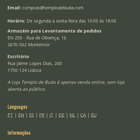
Email:
compras@templodebuda.com
Horário:
De segunda a sexta-feira das 10:00 às 18:00
Armazém para Levantamento de pedidos
EN 250 - Rua de Olivença, 16
2670-502 Montemor
Escritório
Rua Jaime Lopes Dias, 200
1750-124 Lisboa
A Loja Templo de Buda é apenas venda online, sem loja
aberta ao público.
Languages
PT
|
EN
|
ES
|
FR
|
IT
|
DE
|
NL
|
CA
|
EU
Informações