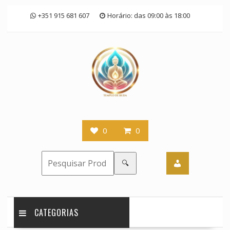
Skip
+351 915 681 607
Horário: das 09:00 às 18:00
to
content
0
0
🔍
CATEGORIAS