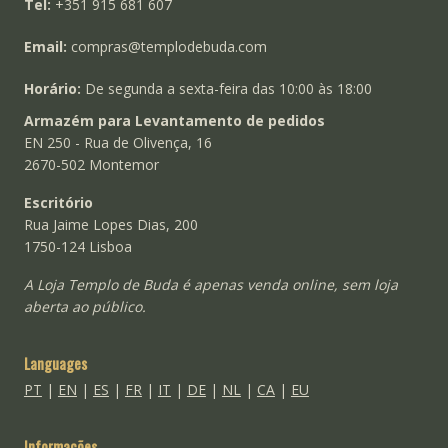
Tel:
+351 915 681 607
Email:
compras@templodebuda.com
Horário:
De segunda a sexta-feira das 10:00 às 18:00
Armazém para Levantamento de pedidos
EN 250 - Rua de Olivença, 16
2670-502 Montemor
Escritório
Rua Jaime Lopes Dias, 200
1750-124 Lisboa
A Loja Templo de Buda é apenas venda online, sem loja
aberta ao público.
Languages
PT
|
EN
|
ES
|
FR
|
IT
|
DE
|
NL
|
CA
|
EU
Informações