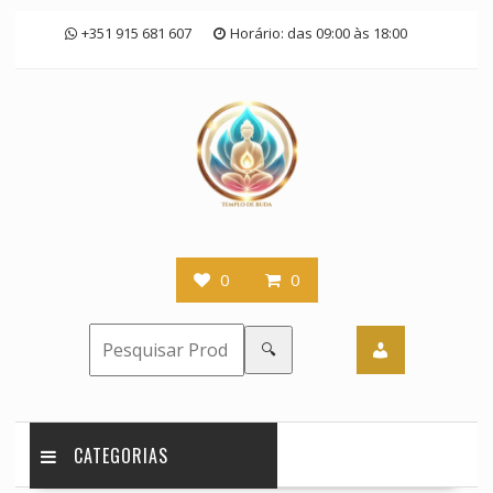
Skip
+351 915 681 607
Horário: das 09:00 às 18:00
to
content
0
0
🔍
CATEGORIAS