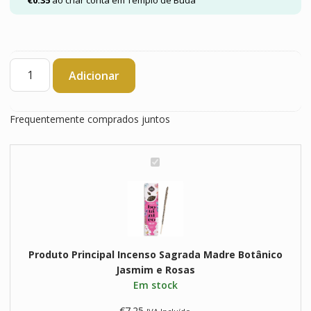
Quantidade
Adicionar
de
Incenso
Sagrada
Frequentemente comprados juntos
Madre
Botânico
Jasmim
I
e
n
Rosas
c
e
n
s
Produto Principal
Incenso Sagrada Madre Botânico
o
Jasmim e Rosas
S
Em stock
a
g
€
7.25