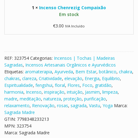
e
s
i
E
1
×
Incenso Chenrezig Compaixão
o
m
u
Em stock
C
e
c
h
€
3.00
IVA Incluído
R
a
e
o
l
n
s
i
r
a
p
e
s
t
z
REF:
323754
Categorias:
Incensos | Tochas | Madeiras
o
i
Sagradas
,
Incensos Artesanais Orgânicos e Ayurvédicos
g
Etiquetas:
aromaterapia
,
Ayurveda
,
Bem Estar
,
botânico
,
chakra
,
C
chakras
,
clareza
,
Criatividade
,
elevação
,
Energia
,
Equilibrio
,
o
Espiritualidade
,
fengshui
,
floral
,
Flores
,
Foco
,
gratidão
,
m
harmonia
,
Incenso
,
inspiração
,
intuição
,
Jasmim
,
limpeza
,
p
madre
,
meditação
,
natureza
,
proteção
,
purificação
,
a
relaxamento
,
Renovação
,
rosas
,
sagrada
,
Vastu
,
Yoga
Marca:
i
Sagrada Madre
x
GTIN:
7798348233213
ã
MPN:
323754
o
Marca:
Sagrada Madre