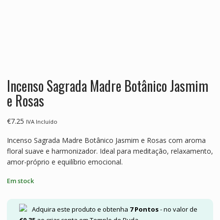
Incenso Sagrada Madre Botânico Jasmim
e Rosas
€
7.25
IVA Incluído
Incenso Sagrada Madre Botânico Jasmim e Rosas com aroma
floral suave e harmonizador. Ideal para meditação, relaxamento,
amor-próprio e equilíbrio emocional.
Em stock
Adquira este produto e obtenha
7
Pontos
- no valor de
€
0.35
ao criar conta em Templo de Buda