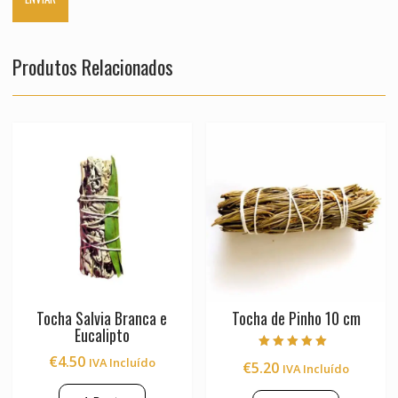
Produtos Relacionados
Tocha Salvia Branca e
Tocha de Pinho 10 cm
Eucalipto
Avaliação
€
4.50
IVA Incluído
€
5.20
IVA Incluído
5.00
de 5