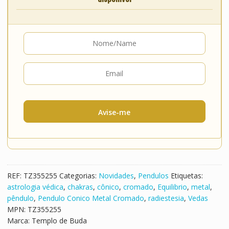
Avise-me
REF:
TZ355255
Categorias:
Novidades
,
Pendulos
Etiquetas:
astrologia védica
,
chakras
,
cônico
,
cromado
,
Equilibrio
,
metal
,
pêndulo
,
Pendulo Conico Metal Cromado
,
radiestesia
,
Vedas
MPN:
TZ355255
Marca:
Templo de Buda