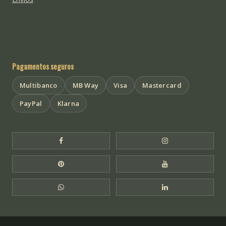
Pagamentos seguros
Multibanco
MB Way
Visa
Mastercard
PayPal
Klarna
Facebook Templo de Buda
Instagram Templo
Pinterest Templo de Buda
YouTube Templo 
WhatsApp Templo de Buda
LinkedIn Templo 