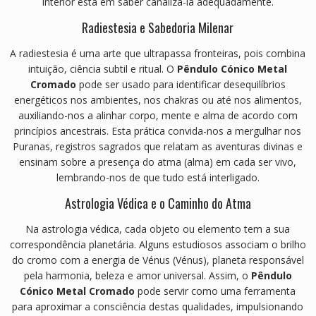
interior está em saber canalizá-la adequadamente.
Radiestesia e Sabedoria Milenar
A radiestesia é uma arte que ultrapassa fronteiras, pois combina
intuição, ciência subtil e ritual. O
Pêndulo Cónico Metal
Cromado
pode ser usado para identificar desequilíbrios
energéticos nos ambientes, nos chakras ou até nos alimentos,
auxiliando-nos a alinhar corpo, mente e alma de acordo com
princípios ancestrais. Esta prática convida-nos a mergulhar nos
Puranas, registros sagrados que relatam as aventuras divinas e
ensinam sobre a presença do atma (alma) em cada ser vivo,
lembrando-nos de que tudo está interligado.
Astrologia Védica e o Caminho do Atma
Na astrologia védica, cada objeto ou elemento tem a sua
correspondência planetária. Alguns estudiosos associam o brilho
do cromo com a energia de Vénus (Vénus), planeta responsável
pela harmonia, beleza e amor universal. Assim, o
Pêndulo
Cónico Metal Cromado
pode servir como uma ferramenta
para aproximar a consciência destas qualidades, impulsionando