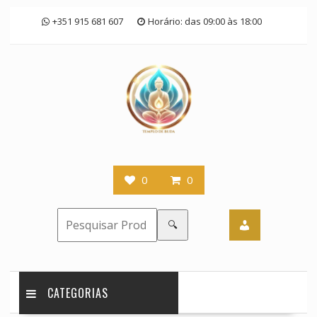
Skip
+351 915 681 607
Horário: das 09:00 às 18:00
to
content
0
0
🔍
CATEGORIAS